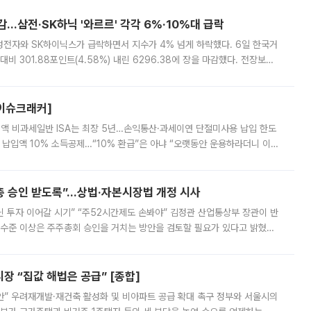
감…삼전·SK하닉 '와르르' 각각 6%·10%대 급락
삼성전자와 SK하이닉스가 급락하면서 지수가 4% 넘게 하락했다. 6일 한국거
비 301.88포인트(4.58%) 내린 6296.38에 장을 마감했다. 전장보다
스피는 장중 한때 6550.94까지 오르기도 했으나 6238.32까지 밀리기도 했
[이슈크래커]
 전액 비과세일반 ISA는 최장 5년…손익통산·과세이연 단절미사용 납입 한도
납입액 10% 소득공제…“10% 환급”은 아냐 “오랫동안 운용하라더니 이제
 ‘만능 절세 통장’으로 불리는 개인종합자산관리계좌(ISA)가 두 갈래로 개
주총 승인 받도록”…상법·자본시장법 개정 시사
닌 투자 이어갈 시기” “주52시간제도 손봐야” 김정관 산업통상부 장관이 반
 수준 이상은 주주총회 승인을 거치는 방안을 검토할 필요가 있다고 밝혔다.
배구조와 주주권 강화 논의가 이어지는 가운데, 핵심 연구인력에 대한
 “집값 해법은 공급” [종합]
안” 우려재개발·재건축 활성화 및 비아파트 공급 확대 촉구 정부와 서울시의