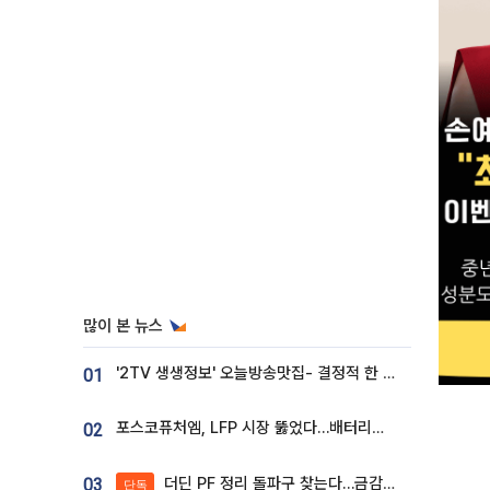
많이 본 뉴스
'2TV 생생정보' 오늘방송맛집- 결정적 한 수, 3종 메밀면! 메밀 소바 맛집 '의○○○○'
01
포스코퓨처엠, LFP 시장 뚫었다…배터리사와 대규모 장기 공급 합의
02
더딘 PF 정리 돌파구 찾는다…금감원, 1년 반 만에 매각설명회 재개
03
단독