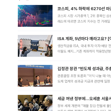
코스피, 4% 하락에 6270선 마
코스피 시장 시가총액 1, 2위 종목인 
래소에 따르면 코스피 지수는 전 거래일 대
1.81% 내린 6478.75에 출발한 코
다. 이날 오전
ISA 계좌, 5년마다 깨라고요? 
생산적금융 ISA, 국내 투자 이자·배당
이월도 폐지…기존 계좌까지 적용청년형 
는 5년마다 계좌를 해지하라는 건가요?”
편을
김정관 장관 “반도체 성과급, 
관훈클럽 초청 토론회 “이익 나눌 때 아
도체 업계의 성과급 지급과 관련해 일정
최근 상법·자본시장법 개정으로 기업 지
세금 꺼낸 정부에…오세훈 서울시장
정부 세제 개편에 “매물 잠김·전월세 불