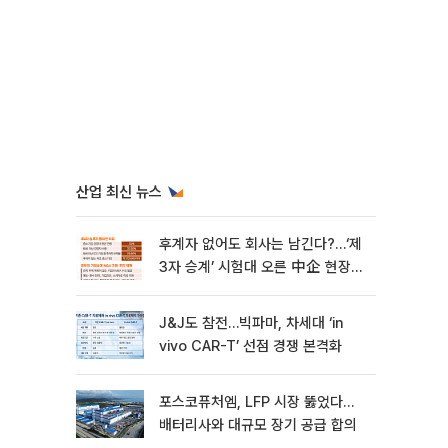
산업 최신 뉴스
후계자 없어도 회사는 남긴다?…‘제
3자 승계’ 시험대 오른 中企 현장
[기업승계 대전환]
J&J도 참전…빅파마, 차세대 ‘in
vivo CAR-T’ 선점 경쟁 본격화
포스코퓨처엠, LFP 시장 뚫었다…
배터리사와 대규모 장기 공급 합의