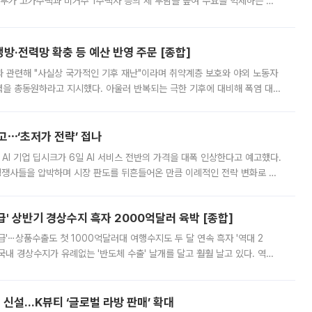
정부가 고가주택과 비거주 1주택자 등의 세 부담을 높여 수요를 억제하는 카
키울 것이라며 세금이 아닌 공급이 근본적인 처방이라고 전면 반박했다.
방·전력망 확충 등 예산 반영 주문 [종합]
과 관련해 "사실상 국가적인 기후 재난"이라며 취약계층 보호와 야외 노동자
정력을 총동원하라고 지시했다. 아울러 반복되는 극한 기후에 대비해 폭염 대응
영하는 방안도 검토하라고 주문했다. 이 대통령은 이날 폭염·가뭄 대
예고⋯‘초저가 전략’ 접나
 AI 기업 딥시크가 6일 AI 서비스 전반의 가격을 대폭 인상한다고 예고했다.
 경쟁사들을 압박하며 시장 판도를 뒤흔들어온 만큼 이례적인 전략 변화로 평
 이날 공지를 통해 구체적인 인상 폭은 공개하지 않았지만 상당한 수
' 상반기 경상수지 흑자 2000억달러 육박 [종합]
급'⋯상품수출도 첫 1000억달러대 여행수지도 두 달 연속 흑자 '역대 2
국내 경상수지가 유례없는 '반도체 수출' 날개를 달고 훨훨 날고 있다. 역대
경상수지 뿐 아니라 상반기 경상수지 흑자도 2000억달러에 근접하며 사상 최
신설…K뷰티 ‘글로벌 라방 판매’ 확대