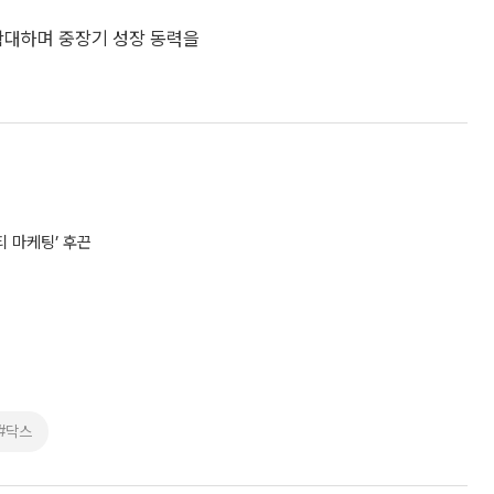
확대하며 중장기 성장 동력을
티 마케팅’ 후끈
#닥스