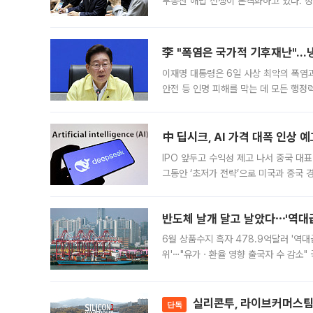
부동산 해법 전쟁이 본격화하고 있다. 
드를 꺼내자 서울시는 전·월세 부담만 
李 "폭염은 국가적 기후재난"…냉
이재명 대통령은 6일 사상 최악의 폭염
안전 등 인명 피해를 막는 데 모든 행
인프라 확충 계획을 내년도 예산안에 반
中 딥시크, AI 가격 대폭 인상 
IPO 앞두고 수익성 제고 나서 중국 대표
그동안 ‘초저가 전략’으로 미국과 중국
가된다. 블룸버그통신에 따르면 딥시크는
반도체 날개 달고 날았다⋯'역대급
6월 상품수지 흑자 478.9억달러 '역대
위'⋯"유가ㆍ환율 영향 출국자 수 감소" 
급 수출 호조가 매달 이어지면서 6월 
대 기
실리콘투, 라이브커머스팀 
단독