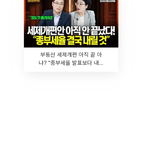
부동산 세제개편 아직 끝 아
냐? "종부세율 발표보다 내릴
것" 장기거주·양도세 전망 I 집
땅지성 I 김인만, 진미윤