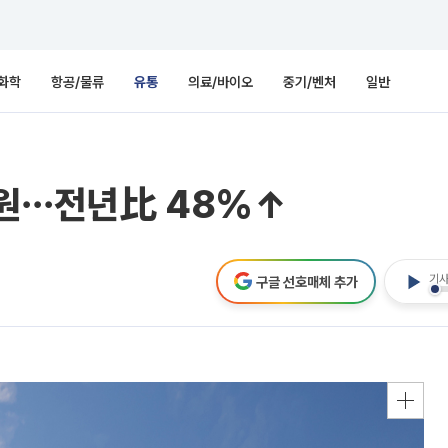
화학
항공/물류
유통
의료/바이오
중기/벤처
일반
4억원⋯전년比 48%↑
기사
구글 선호매체 추가