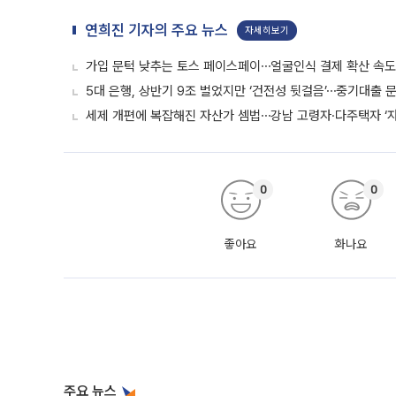
연희진 기자의 주요 뉴스
자세히보기
가입 문턱 낮추는 토스 페이스페이⋯얼굴인식 결제 확산 속
5대 은행, 상반기 9조 벌었지만 ‘건전성 뒷걸음’⋯중기대출 문
세제 개편에 복잡해진 자산가 셈법⋯강남 고령자·다주택자 ‘
0
0
좋아요
화나요
주요 뉴스