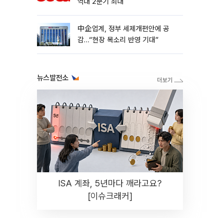
역대 2분기 최대
中企업계, 정부 세제개편안에 공
감…“현장 목소리 반영 기대”
뉴스발전소
ISA 계좌, 5년마다 깨라고요?
[이슈크래커]