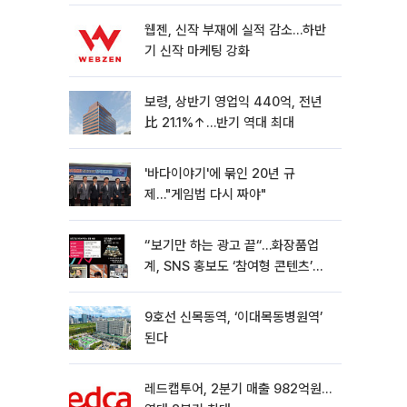
웹젠, 신작 부재에 실적 감소…하반
기 신작 마케팅 강화
보령, 상반기 영업익 440억, 전년
比 21.1%↑…반기 역대 최대
'바다이야기'에 묶인 20년 규
제…"게임법 다시 짜야"
“보기만 하는 광고 끝“…화장품업
계, SNS 홍보도 ‘참여형 콘텐츠’로
변모[K뷰티 라방戰]
9호선 신목동역, ‘이대목동병원역’
된다
레드캡투어, 2분기 매출 982억원…