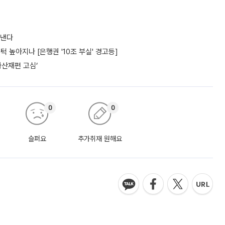
도낸다
턱 높아지나 [은행권 '10조 부실' 경고등]
자산재편 고심’
0
0
슬퍼요
추가취재 원해요