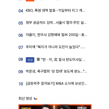
KBO, 폭염 대책 발표⋯11일부터 리그 개시ㆍ경기 오후 7시 시작
04
정부 공급카드 임박…서울시 협의·주민 설득이 성패 가른다 [부동산 해법 전쟁]
05
아옳이, 한의사 김형배와 벌써 200일⋯꽃다발 들고 "프러포즈 아냐"
06
추미애 "복지가 아니라 도민이 늘었다"…재정난 책임론 정면돌파
07
08
軍 "한ㆍ미, 北 발사 탄도미사일 제원 정밀분석 중"
속보
박문성, 축구협회 '성 접대' 보도에 분노…"다 말아먹으려고 작정했나"
09
[급등락주 짚어보기] M&A 소식에 상상인증권ㆍ유니켐 ‘상한가’⋯유증 제동 걸린 SK디앤디↑
10
최신 영상