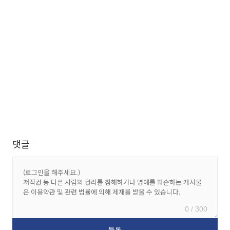
댓글
0 / 300