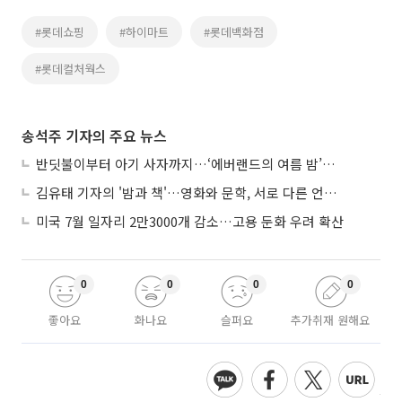
#롯데쇼핑
#하이마트
#롯데백화점
#롯데컬처웍스
송석주 기자의 주요 뉴스
반딧불이부터 아기 사자까지…‘에버랜드의 여름 밤’이 기다려지는 이유
김유태 기자의 '밤과 책'…영화와 문학, 서로 다른 언어를 읽다
미국 7월 일자리 2만3000개 감소…고용 둔화 우려 확산
0
0
0
0
좋아요
화나요
슬퍼요
추가취재 원해요