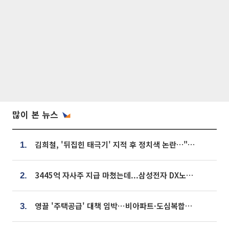
많이 본 뉴스
김희철, '뒤집힌 태극기' 지적 후 정치색 논란…"좌우 떠나 우리나라 국기"
1.
3445억 자사주 지급 마쳤는데...삼성전자 DX노조, 뒤늦은 '떼쓰기 집회'
2.
영끌 '주택공급' 대책 임박⋯비아파트·도심복합까지 총동원
3.