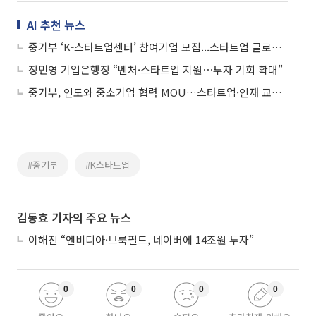
AI 추천 뉴스
중기부 ‘K-스타트업센터’ 참여기업 모집...스타트업 글로벌 진출 밀착 지원
장민영 기업은행장 “벤처·스타트업 지원⋯투자 기회 확대”
중기부, 인도와 중소기업 협력 MOU…스타트업·인재 교류 확대
#중기부
#K스타트업
김동효 기자의 주요 뉴스
이해진 “엔비디아·브룩필드, 네이버에 14조원 투자”
0
0
0
0