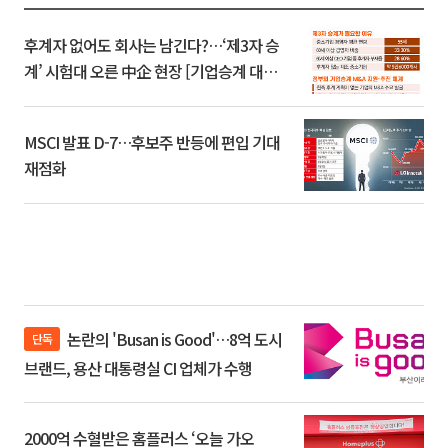
후계자 없어도 회사는 남긴다?…‘제3자 승
계’ 시험대 오른 中企 현장 [기업승계 대전
환]
MSCI 발표 D-7…후보주 반등에 편입 기대
재점화
논란의 'Busan is Good'…8억 도시
단독
브랜드, 용산 대통령실 CI 업체가 수행
2000억 수혈받은 홈플러스 ‘오늘 가오