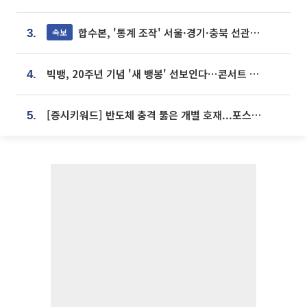
합수본, '통계 조작' 서울·경기·충북 선관위 등 추가 압수수색
속보
3.
빅뱅, 20주년 기념 '새 뱅봉' 선보인다⋯콘서트 앞두고 팝업 개최
4.
[증시키워드] 반도체 충격 뚫은 개별 호재...포스코퓨처엠·에코프로·한화솔루션 '눈길'
5.