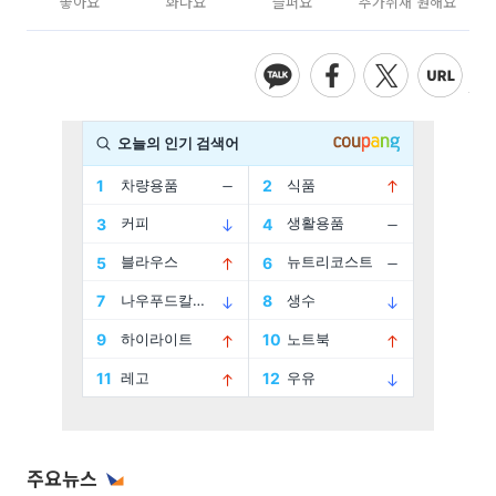
좋아요
화나요
슬퍼요
추가취재 원해요
주요뉴스