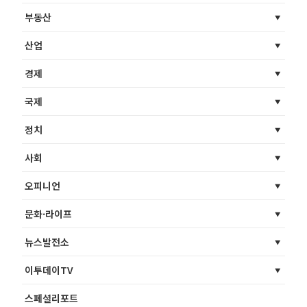
부동산
산업
경제
국제
정치
사회
오피니언
문화·라이프
뉴스발전소
이투데이TV
스페셜리포트