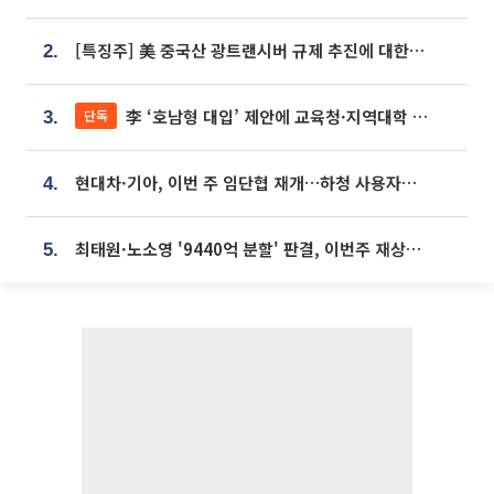
[특징주] 美 중국산 광트랜시버 규제 추진에 대한광통신 등 광통신株 강세
2.
李 ‘호남형 대입’ 제안에 교육청·지역대학 서·논술형 입시 연계 '착수'
단독
3.
현대차·기아, 이번 주 임단협 재개…하청 사용자성 재심도 ‘변수’
4.
최태원·노소영 '9440억 분할' 판결, 이번주 재상고 여부 주목
5.