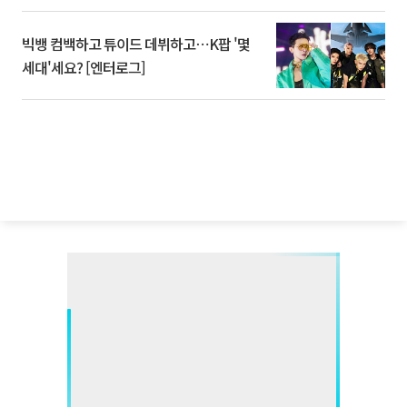
빅뱅 컴백하고 튜이드 데뷔하고⋯K팝 '몇
세대'세요? [엔터로그]