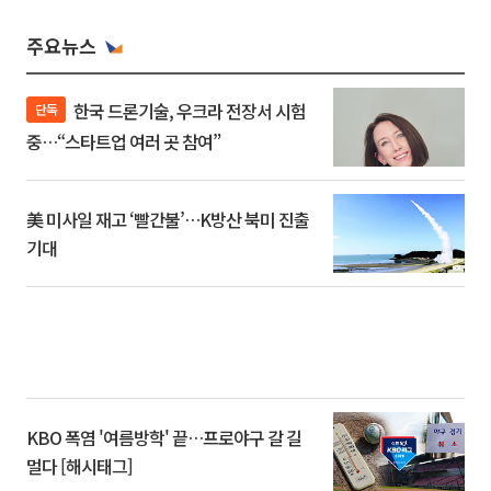
주요뉴스
한국 드론기술, 우크라 전장서 시험
단독
중…“스타트업 여러 곳 참여”
美 미사일 재고 ‘빨간불’…K방산 북미 진출
기대
KBO 폭염 '여름방학' 끝…프로야구 갈 길
멀다 [해시태그]