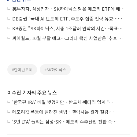
美투자자, 삼성전자ㆍSK하이닉스 담은 메모리 ETF에 베팅…ARK 자산 규모 추월
DB증권 “국내 AI 반도체 ETF, 주도주 집중 전략 유효…SK하이닉스 비중 주목”
KB증권 "SK하이닉스, 시총 1조달러 안착의 시간…목표가 300만원"
싸이월드, 10월 부활 예고…그러나 핵심 사업안은 ‘추후 공개’
#한미반도체
#SK하이닉스
이수진 기자의 주요 뉴스
‘한국판 IRA’ 베일 벗었지만…반도체·배터리 업계 “시행령이 관건”
메모리값 폭등에 달라진 셈법…갤럭시는 원가 절감·아이폰은 서비스 확대
‘5년 LTA’ 늘리는 삼성·SK…메모리 수주산업 전환 속 다른 셈법