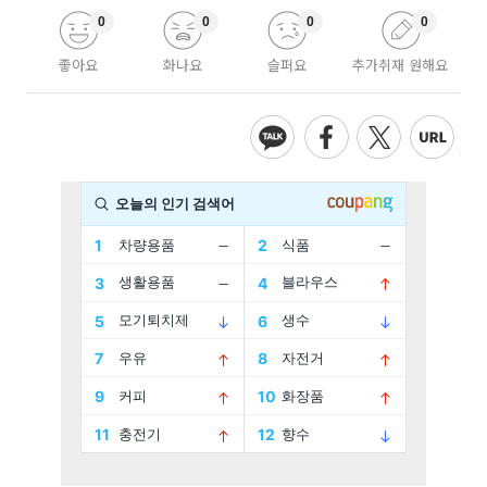
0
0
0
0
좋아요
화나요
슬퍼요
추가취재 원해요