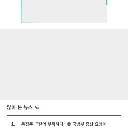
많이 본 뉴스
[특징주] “탄약 부족하다“ 美 국방부 증산 요청에⋯국내 방산주 급등세
1.