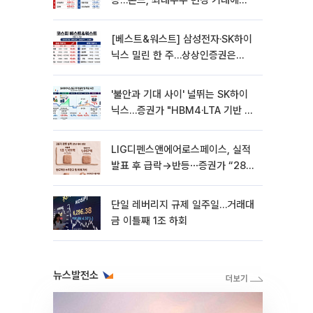
등…본느, 최대주주 변경 기대에
270% 폭등
[베스트&워스트] 삼성전자·SK하이
닉스 밀린 한 주…상상인증권은
85% 급등
'불안과 기대 사이' 널뛰는 SK하이
닉스…증권가 "HBM4·LTA 기반 펀
터멘털 견고"
LIG디펜스앤에어로스페이스, 실적
발표 후 급락→반등⋯증권가 “28년
까지 튼튼”
단일 레버리지 규제 일주일…거래대
금 이틀째 1조 하회
뉴스발전소