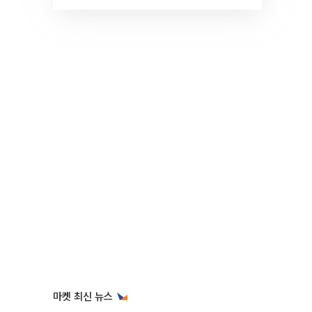
것" 장기거주·양도세 전망 I 집
땅지성 I 김인만, 진미윤
마켓 최신 뉴스