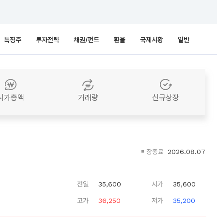
특징주
투자전략
채권/펀드
환율
국제시황
일반
시가총액
거래량
신규상장
장종료
2026.08.07
전일
35,600
시가
35,600
고가
36,250
저가
35,200