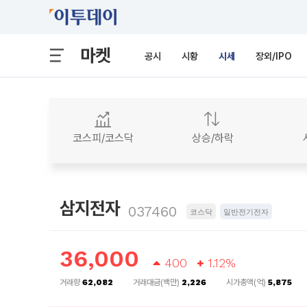
마켓
공시
시황
시세
장외/IPO
코스피/코스닥
상승/하락
삼지전자
037460
코스닥
일반전기전자
36,000
400
1.12%
거래량
62,082
거래대금(백만)
2,226
시가총액(억)
5,875