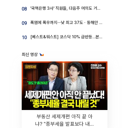
'국책은행 3사' 직원들, 다음주 여의도 거리 나서는 까닭은
08
폭염에 폭우까지⋯낮 최고 37도ㆍ동해안 강한 비 [날씨]
09
[베스트&워스트] 코스닥 10% 급반등…본느, 최대주주 변경 기대에 270% 폭등
10
최신 영상
부동산 세제개편 아직 끝 아
냐? "종부세율 발표보다 내릴