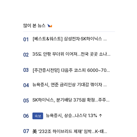
많이 본 뉴스
[베스트&워스트] 삼성전자·SK하이닉스 밀린 한 주…상상인증권은 85% 급등
01
35도 안팎 무더위 이어져…전국 곳곳 소나기 [오늘 날씨]
02
03
[주간증시전망] 다음주 코스피 6000~7000⋯“外人 수급은 정책이 변수”
뉴욕증시, 연준 금리인상 기대감 꺾이자 상승...S&P500 사상 최고치 [종합]
04
SK하이닉스, 분기배당 375원 확정…주주환원책 9월로 앞당겨 발표
05
뉴욕증시, 상승...나스닥 1.3% ↑
06
속보
07
美 ‘232조 하이브리드 제재’ 임박…K-태양광, 불확실성 털고 날개 다나