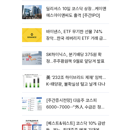
딜리셔스 10일 코스닥 상장…케이앤
에스아이앤씨도 출격 [주간IPO]
바이낸스, ETF 무기한 선물 74%
장악…한국 레버리지 ETF 거래 급
증 [e가상자산]
SK하이닉스, 분기배당 375원 확
정…주주환원책 9월로 앞당겨 발표
美 ‘232조 하이브리드 제재’ 임박…
K-태양광, 불확실성 털고 날개 다나
[주간증시전망] 다음주 코스피
6000~7000⋯“外人 수급은 정책
이 변수”
[베스트&워스트] 코스닥 10% 급반