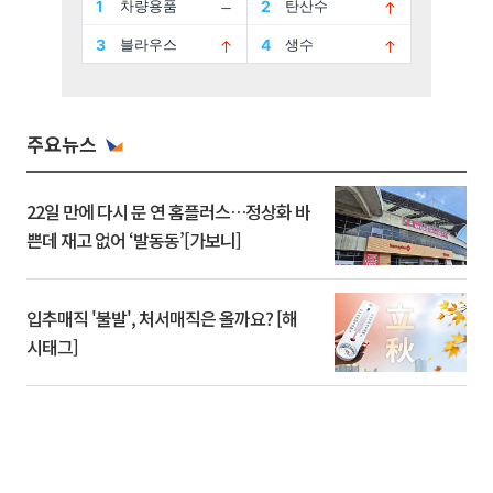
주요뉴스
22일 만에 다시 문 연 홈플러스…정상화 바
쁜데 재고 없어 ‘발동동’[가보니]
입추매직 '불발', 처서매직은 올까요? [해
시태그]