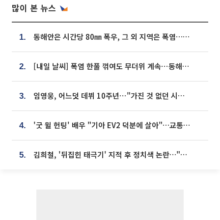
많이 본 뉴스
동해안은 시간당 80㎜ 폭우, 그 외 지역은 폭염…‘극과 극 날씨’
1.
[내일 날씨] 폭염 한풀 꺾여도 무더위 계속⋯동해안 이틀 연속 비
2.
임영웅, 어느덧 데뷔 10주년⋯"가진 것 없던 시절, 내 앞엔 20명의 팬뿐"
3.
'굿 윌 헌팅' 배우 "기아 EV2 덕분에 살아"…교통사고 후 안전성 극찬
4.
김희철, '뒤집힌 태극기' 지적 후 정치색 논란…"좌우 떠나 우리나라 국기"
5.