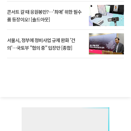
콘서트 갈 때 응원봉만?⋯'최애' 위한 필수
품 등장이오! [솔드아웃]
서울시, 정부에 정비사업 규제 완화 '건
의'⋯국토부 "협의 중" 입장만 [종합]