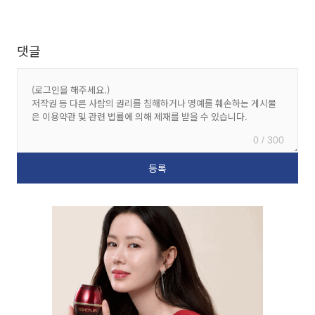
댓글
0 / 300