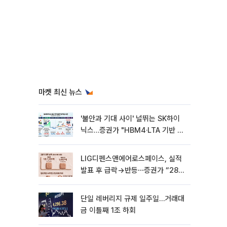
마켓 최신 뉴스
'불안과 기대 사이' 널뛰는 SK하이
닉스…증권가 "HBM4·LTA 기반 펀
터멘털 견고"
LIG디펜스앤에어로스페이스, 실적
발표 후 급락→반등⋯증권가 “28년
까지 튼튼”
단일 레버리지 규제 일주일…거래대
금 이틀째 1조 하회