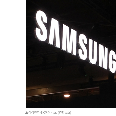
▲삼성전자·SK하이닉스. (연합뉴스)