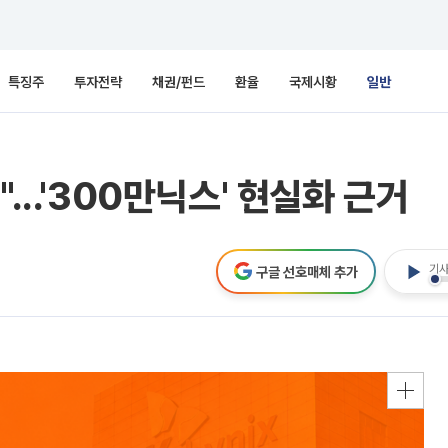
특징주
투자전략
채권/펀드
환율
국제시황
일반
...'300만닉스' 현실화 근거
기사
구글 선호매체 추가