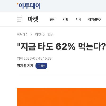
마켓
공시
시황
시세
장외/IPO
이투데이
마켓
일반
"지금 타도 62% 먹는다?"
입력 2026-05-15 15:33
정지윤 기자
구독