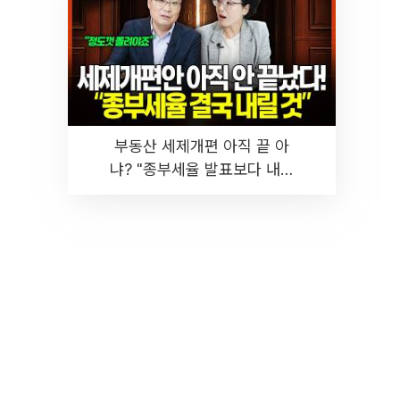
부동산 세제개편 아직 끝 아
냐? "종부세율 발표보다 내릴
것" 장기거주·양도세 전망 I 집
땅지성 I 김인만, 진미윤