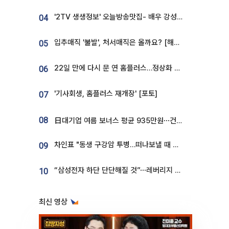
'2TV 생생정보' 오늘방송맛집- 배우 강성진 단골! 쌀국수ㆍ푸팟퐁 커리 맛집 '블○○○'
04
입추매직 '불발', 처서매직은 올까요? [해시태그]
05
22일 만에 다시 문 연 홈플러스…정상화 바쁜데 재고 없어 ‘발동동’[가보니]
06
'기사회생, 홈플러스 재개장' [포토]
07
08
日대기업 여름 보너스 평균 935만원⋯건설회사 1800만 넘어
차인표 "동생 구강암 투병…떠나보낼 때 가장 힘들었다”
09
“삼성전자 하단 단단해질 것”⋯레버리지 규제에 쏠림 완화 [찐코노미]
10
최신 영상