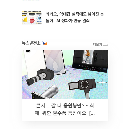
카카오, 역대급 실적에도 낮아진 눈
높이…AI 성과가 반등 열쇠
뉴스발전소
콘서트 갈 때 응원봉만?⋯'최
애' 위한 필수품 등장이오! [솔
드아웃]