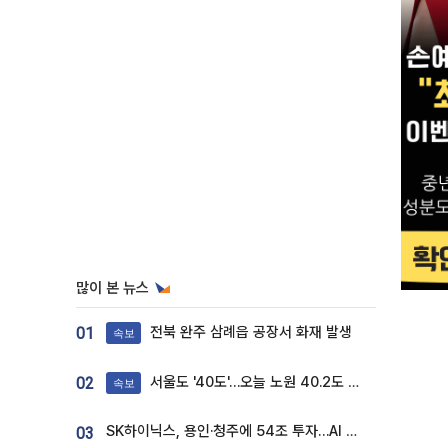
많이 본 뉴스
전북 완주 삼례읍 공장서 화재 발생
01
속보
서울도 '40도'…오늘 노원 40.2도 기록
02
속보
SK하이닉스, 용인·청주에 54조 투자…AI 메모리 생산기지 키운다
03