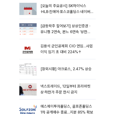
[오늘의 주요공시] SK하이닉스
·HLB·진에어·포스코홀딩스·네이버·
대우건설 등
[급등락주 짚어보기] 상상인증권ㆍ
유니켐 2연속, 본느 6연속 ‘상한
가’⋯M&A 훈풍 분 증시
김용석 군인공제회 CIO 연임…사업
이익 임기 초 대비 224%↑
[장외시황] 아크로스, 2.47% 상승
넥스트레이드, 12일부터 프리마켓
상·하한가 주문 한시 금지
에스제이투자홀딩스, 골프존홀딩스
1차 공개매수 종료…지분 85% 확보