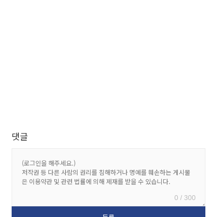
댓글
0 / 300