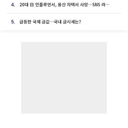
20대 日 인플루언서, 용산 자택서 사망⋯SNS 라방 중 숨져
4.
급등한 국제 금값…국내 금시세는?
5.