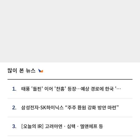
많이 본 뉴스
태풍 '돌핀' 이어 '찬홈' 등장…예상 경로에 한국 '한숨'
1.
삼성전자·SK하이닉스 “주주 환원 강화 방안 마련”
2.
[오늘의 IR] 고려아연ㆍ심텍ㆍ엘앤에프 등
3.