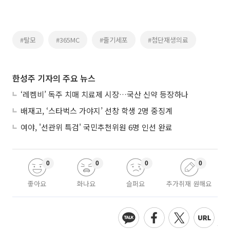
#탈모
#365MC
#줄기세포
#첨단재생의료
한성주 기자의 주요 뉴스
‘레켐비’ 독주 치매 치료제 시장…국산 신약 등장하나
배재고, ‘스타벅스 가야지’ 선창 학생 2명 중징계
여야, '선관위 특검' 국민추천위원 6명 인선 완료
0
0
0
0
좋아요
화나요
슬퍼요
추가취재 원해요