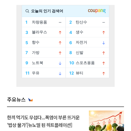
주요뉴스
한끼 먹기도 무섭다...폭염이 부른 뜨거운
‘밥상 물가’[뉴노멀 된 히트플레이션]