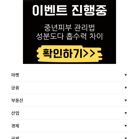
마켓
금융
부동산
산업
경제
국제