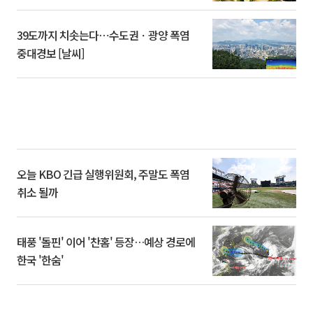
39도까지 치솟는다⋯수도권ㆍ광양 폭염
중대경보 [날씨]
오늘 KBO 긴급 실행위원회, 주말도 폭염
취소 될까
태풍 '돌핀' 이어 '찬홈' 등장…예상 경로에
한국 '한숨'