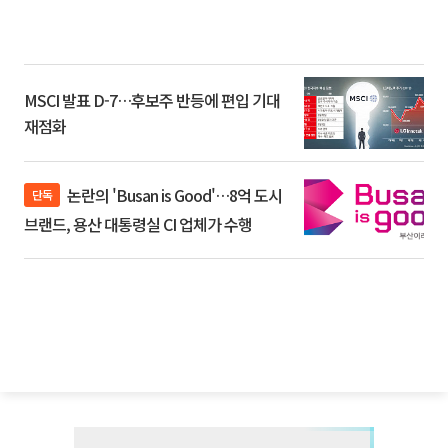
MSCI 발표 D-7…후보주 반등에 편입 기대
재점화
논란의 'Busan is Good'…8억 도시
단독
브랜드, 용산 대통령실 CI 업체가 수행