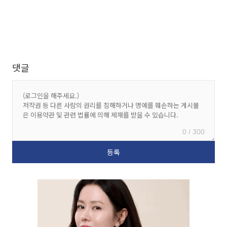
댓글
0 / 300