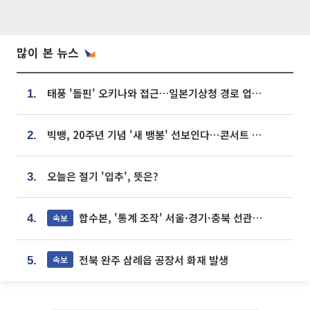
많이 본 뉴스
태풍 '돌핀' 오키나와 접근…일본기상청 경로 업데이트
1.
빅뱅, 20주년 기념 '새 뱅봉' 선보인다⋯콘서트 앞두고 팝업 개최
2.
오늘은 절기 '입추', 뜻은?
3.
합수본, '통계 조작' 서울·경기·충북 선관위 등 추가 압수수색
속보
4.
전북 완주 삼례읍 공장서 화재 발생
속보
5.