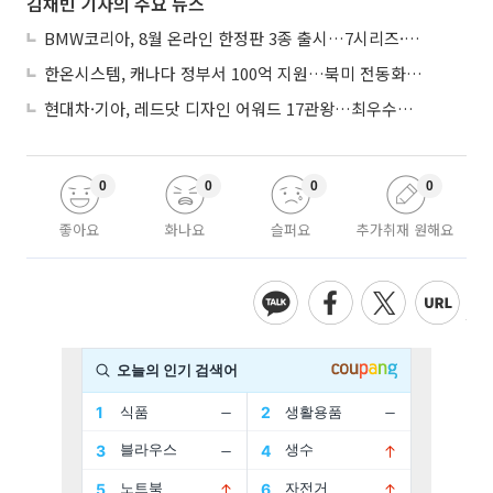
김채빈 기자의 주요 뉴스
BMW코리아, 8월 온라인 한정판 3종 출시…7시리즈·X7·M340i 투어링
한온시스템, 캐나다 정부서 100억 지원…북미 전동화 시장 가속
현대차·기아, 레드닷 디자인 어워드 17관왕…최우수상 2개 수상
0
0
0
0
좋아요
화나요
슬퍼요
추가취재 원해요