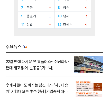
주요뉴스
22일 만에 다시 문 연 홈플러스…정상화 바
쁜데 재고 없어 ‘발동동’[가보니]
후계자 없어도 회사는 남긴다?…‘제3자 승
계’ 시험대 오른 中企 현장 [기업승계 대전
환]