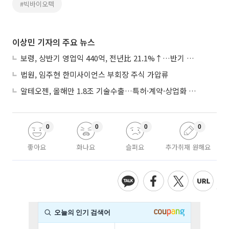
#빅바이오텍
이상민 기자의 주요 뉴스
보령, 상반기 영업익 440억, 전년比 21.1%↑…반기 역대 최대
법원, 임주현 한미사이언스 부회장 주식 가압류
알테오젠, 올해만 1.8조 기술수출…특허·계약·상업화 ‘삼박자’
0
0
0
0
좋아요
화나요
슬퍼요
추가취재 원해요