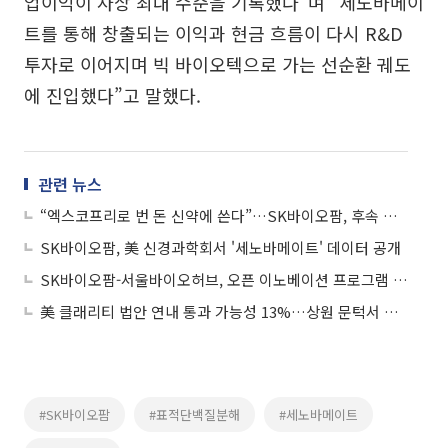
업이익이 사상 최대 수준을 기록했다”며 “세노바메이
트를 통해 창출되는 이익과 현금 흐름이 다시 R&D
투자로 이어지며 빅 바이오텍으로 가는 선순환 궤도
에 진입했다”고 말했다.
관련 뉴스
“엑스코프리로 번 돈 신약에 쓴다”…SK바이오팜, 후속 파이프라인 구축 본격화
SK바이오팜, 美 신경과학회서 '세노바메이트' 데이터 공개
SK바이오팜-서울바이오허브, 오픈 이노베이션 프로그램 협약식 개최
美 클래리티 법안 연내 통과 가능성 13%…상원 문턱서 제동
#SK바이오팜
#표적단백질분해
#세노바메이트