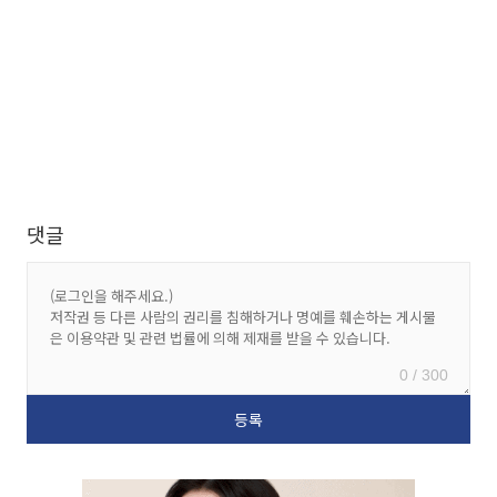
댓글
0 / 300