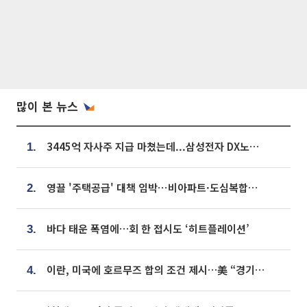
많이 본 뉴스
3445억 자사주 지급 마쳤는데...삼성전자 DX노조, 뒤늦은 '떼쓰기 집회'
1.
영끌 '주택공급' 대책 임박⋯비아파트·도심복합까지 총동원
2.
바다 태운 폭염에…회 한 접시도 ‘히트플레이션’
3.
이란, 미국에 호르무즈 합의 조건 제시…美 “경기 아직 안 끝나” [종합]
4.