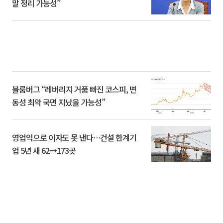
말 정리 가능성”
블룸버그 “레버리지 거품 빠진 코스피, 변
동성 최악 국면 지났을 가능성”
영업익으로 이자도 못 낸다…건설 한계기
업 5년 새 62→173곳