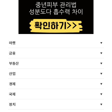
마켓
금융
부동산
산업
경제
국제
정치