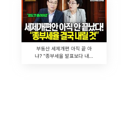
부동산 세제개편 아직 끝 아
냐? "종부세율 발표보다 내릴
것" 장기거주·양도세 전망 I 집
땅지성 I 김인만, 진미윤