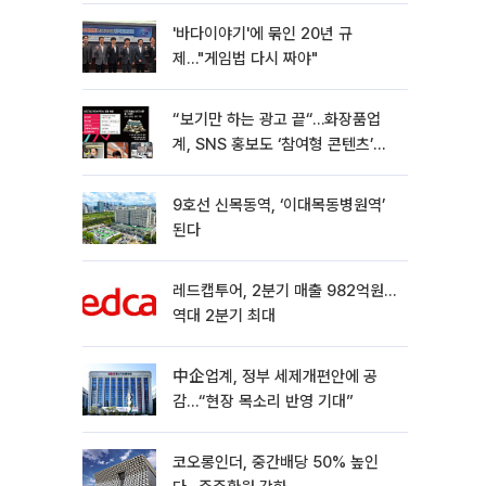
'바다이야기'에 묶인 20년 규
제…"게임법 다시 짜야"
“보기만 하는 광고 끝“…화장품업
계, SNS 홍보도 ‘참여형 콘텐츠’로
변모[K뷰티 라방戰]
9호선 신목동역, ‘이대목동병원역’
된다
레드캡투어, 2분기 매출 982억원…
역대 2분기 최대
中企업계, 정부 세제개편안에 공
감…“현장 목소리 반영 기대”
코오롱인더, 중간배당 50% 높인