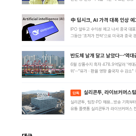
인프라 확충 계획을 내년도 예산안에 반
中 딥시크, AI 가격 대폭 인상 
IPO 앞두고 수익성 제고 나서 중국 대표
그동안 ‘초저가 전략’으로 미국과 중국
가된다. 블룸버그통신에 따르면 딥시크는
반도체 날개 달고 날았다⋯'역대급
6월 상품수지 흑자 478.9억달러 '역대
위'⋯"유가ㆍ환율 영향 출국자 수 감소" 
급 수출 호조가 매달 이어지면서 6월 
대 기
실리콘투, 라이브커머스팀 
단독
실리콘투, 팀장·PD 채용…방송 기획부
유통 플랫폼 실리콘투가 라이브커머스 전
나섰다. 국내 화장품을 해외 유통망에 공