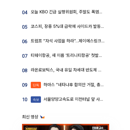
오늘 KBO 긴급 실행위원회, 주말도 폭염취소 될까
04
코스피, 장중 5%대 급락에 사이드카 발동…삼성·SK 동반 폭락
05
트럼프 “자석 사업을 하라”…제이에스링크, 비중국 영구자석 공급망 구축 속도
06
티웨이항공, 새 이름 '트리니티항공' 첫발…SSC 전략 본격화
07
라온로보틱스, 국내 유일 차세대 반도체 공정 로봇 개발 ‘고객사 테스트 진행’
08
하마스 “네타냐후 합의안 거절, 총선 앞두고 시간 끌기”
09
단독
서울양양고속도로 이천터널 앞 사고 발생
10
속보
최신 영상