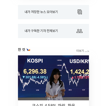
내가 저장한 뉴스 모아보기
내가 구독한 기자 전체보기
한 컷
코스피 4.58% 하락, 환율