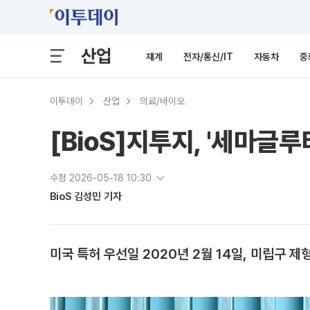
산업
재계
전자/통신/IT
자동차
중
이투데이
산업
의료/바이오
[BioS]지투지, '세마글
수정 2026-05-18 10:30
BioS 김성민 기자
미국 특허 우선일 2020년 2월 14일, 미립구 제