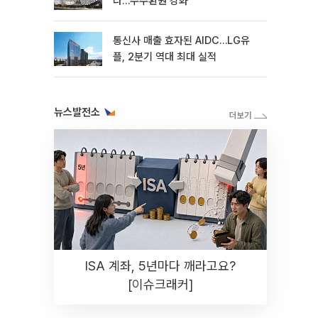
다…주주환원 강화
통신사 매출 효자된 AIDC…LG유
플, 2분기 역대 최대 실적
뉴스발전소
ISA 계좌, 5년마다 깨라고요?
[이슈크래커]