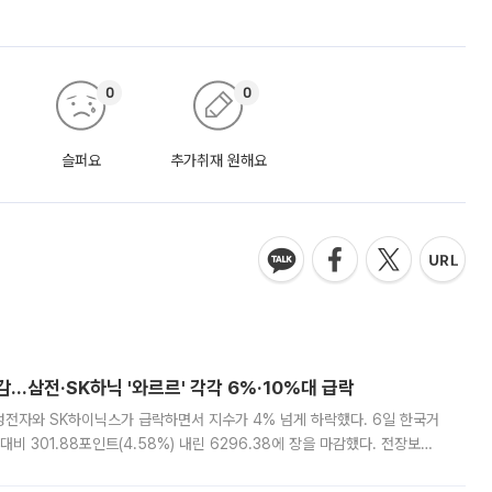
0
0
슬퍼요
추가취재 원해요
감…삼전·SK하닉 '와르르' 각각 6%·10%대 급락
삼성전자와 SK하이닉스가 급락하면서 지수가 4% 넘게 하락했다. 6일 한국거
비 301.88포인트(4.58%) 내린 6296.38에 장을 마감했다. 전장보다
스피는 장중 한때 6550.94까지 오르기도 했으나 6238.32까지 밀리기도 했