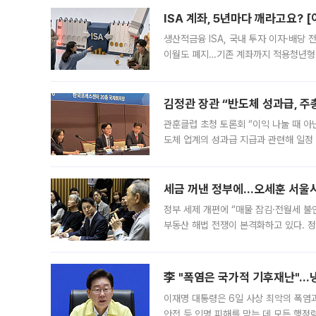
다. 이날 오전
ISA 계좌, 5년마다 깨라고요? 
생산적금융 ISA, 국내 투자 이자·배당
이월도 폐지…기존 계좌까지 적용청년형 
는 5년마다 계좌를 해지하라는 건가요?”
편을
김정관 장관 “반도체 성과급, 
관훈클럽 초청 토론회 “이익 나눌 때 아
도체 업계의 성과급 지급과 관련해 일정
최근 상법·자본시장법 개정으로 기업 지
세금 꺼낸 정부에…오세훈 서울시장
정부 세제 개편에 “매물 잠김·전월세 불
부동산 해법 전쟁이 본격화하고 있다. 
드를 꺼내자 서울시는 전·월세 부담만 
李 "폭염은 국가적 기후재난"…냉
이재명 대통령은 6일 사상 최악의 폭염
안전 등 인명 피해를 막는 데 모든 행