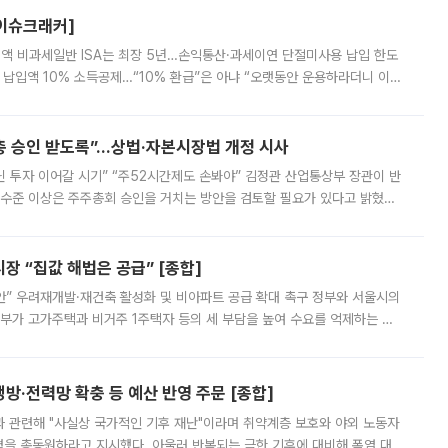
[이슈크래커]
 전액 비과세일반 ISA는 최장 5년…손익통산·과세이연 단절미사용 납입 한도
납입액 10% 소득공제…“10% 환급”은 아냐 “오랫동안 운용하라더니 이제
 ‘만능 절세 통장’으로 불리는 개인종합자산관리계좌(ISA)가 두 갈래로 개
주총 승인 받도록”…상법·자본시장법 개정 시사
닌 투자 이어갈 시기” “주52시간제도 손봐야” 김정관 산업통상부 장관이 반
 수준 이상은 주주총회 승인을 거치는 방안을 검토할 필요가 있다고 밝혔다.
배구조와 주주권 강화 논의가 이어지는 가운데, 핵심 연구인력에 대한
 “집값 해법은 공급” [종합]
안” 우려재개발·재건축 활성화 및 비아파트 공급 확대 촉구 정부와 서울시의
정부가 고가주택과 비거주 1주택자 등의 세 부담을 높여 수요를 억제하는 카
키울 것이라며 세금이 아닌 공급이 근본적인 처방이라고 전면 반박했다.
방·전력망 확충 등 예산 반영 주문 [종합]
과 관련해 "사실상 국가적인 기후 재난"이라며 취약계층 보호와 야외 노동자
정력을 총동원하라고 지시했다. 아울러 반복되는 극한 기후에 대비해 폭염 대응