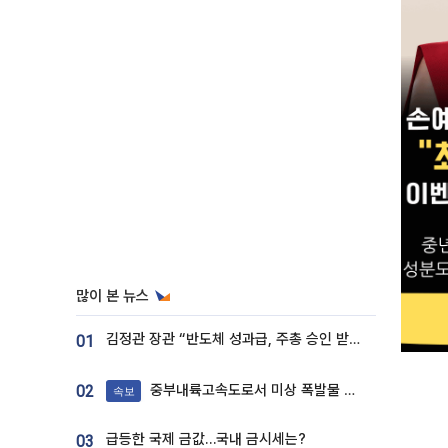
많이 본 뉴스
김정관 장관 “반도체 성과급, 주총 승인 받도록”…상법·자본시장법 개정 시사
01
중부내륙고속도로서 미상 폭발물 발견
02
속보
급등한 국제 금값…국내 금시세는?
03