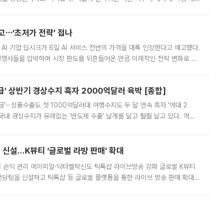
영하는 방안도 검토하라고 주문했다. 이 대통령은 이날 폭염·가뭄 대
예고⋯‘초저가 전략’ 접나
 AI 기업 딥시크가 6일 AI 서비스 전반의 가격을 대폭 인상한다고 예고했다.
 경쟁사들을 압박하며 시장 판도를 뒤흔들어온 만큼 이례적인 전략 변화로 평
 이날 공지를 통해 구체적인 인상 폭은 공개하지 않았지만 상당한 수
' 상반기 경상수지 흑자 2000억달러 육박 [종합]
급'⋯상품수출도 첫 1000억달러대 여행수지도 두 달 연속 흑자 '역대 2
국내 경상수지가 유례없는 '반도체 수출' 날개를 달고 훨훨 날고 있다. 역대
경상수지 뿐 아니라 상반기 경상수지 흑자도 2000억달러에 근접하며 사상 최
신설…K뷰티 ‘글로벌 라방 판매’ 확대
터 손익 관리 에이피알·닥터멜락신도 틱톡샵 라이브방송 강화 글로벌 K뷰티
담팀을 신설하고 틱톡샵 등 글로벌 플랫폼을 통한 라이브 방송 판매 확대에
급하는 데서 한발 더 나아가 방송 기획과 상품 구성, 출연자 섭외, 손익