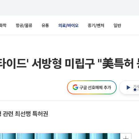
화학
항공/물류
유통
의료/바이오
중기/벤처
일반
루타이드' 서방형 미립구 "美특허 
기사
구글 선호매체 추가
형 관련 최선행 특허권