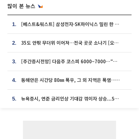
많이 본 뉴스
[베스트&워스트] 삼성전자·SK하이닉스 밀린 한 주…상상인증권은 85% 급등
1.
35도 안팎 무더위 이어져…전국 곳곳 소나기 [오늘 날씨]
2.
[주간증시전망] 다음주 코스피 6000~7000⋯“外人 수급은 정책이 변수”
3.
동해안은 시간당 80㎜ 폭우, 그 외 지역은 폭염…‘극과 극 날씨’
4.
뉴욕증시, 연준 금리인상 기대감 꺾이자 상승...S&P500 사상 최고치 [종합]
5.