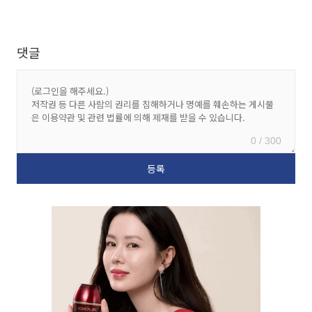
댓글
0 / 300