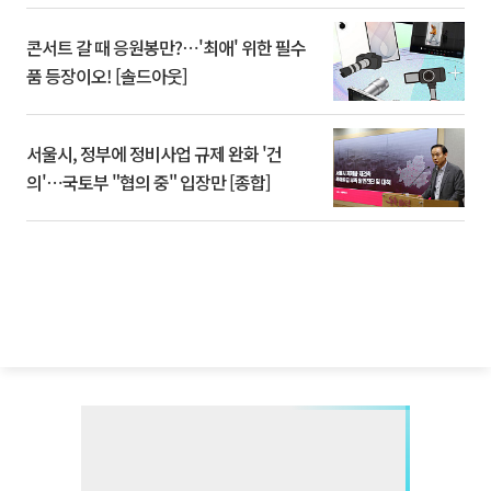
콘서트 갈 때 응원봉만?⋯'최애' 위한 필수
품 등장이오! [솔드아웃]
서울시, 정부에 정비사업 규제 완화 '건
의'⋯국토부 "협의 중" 입장만 [종합]