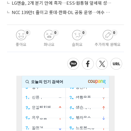
LG엔솔, 2개 분기 만에 흑자…ESS·원통형 앞세워 성장 가속
NCC 139만t 줄이고 롯데·한화·DL 공동 운영…여수 1호 본궤도
0
0
0
0
좋아요
화나요
슬퍼요
추가취재 원해요