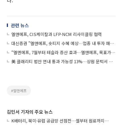
다.
관련 뉴스
엘앤에프, CIS케미칼과 LFP∙NCM 리사이클링 협력
대신증권 "엘앤에프, 숏티지 수혜 예상…업종 내 투자 매력 지속될 것"
“엘엔에프, 7월부터 테슬라 증산 효과…엘앤에프, 목표가 65%↑”
美 클래리티 법안 연내 통과 가능성 13%…상원 문턱서 제동
#엘앤에프
김민서 기자의 주요 뉴스
K배터리, 북미·유럽 공급망 선점전…셀부터 원료까지 현지화