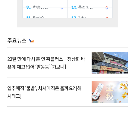
주요뉴스
22일 만에 다시 문 연 홈플러스…정상화 바
쁜데 재고 없어 ‘발동동’[가보니]
입추매직 '불발', 처서매직은 올까요? [해
시태그]