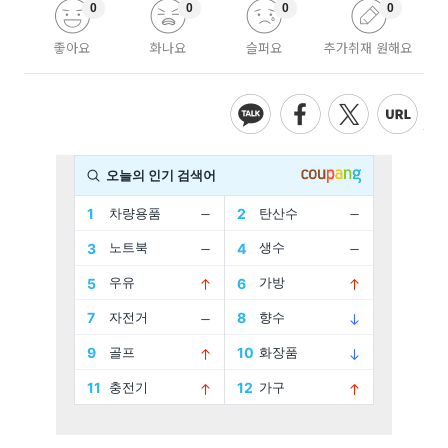
0
0
0
0
좋아요
화나요
슬퍼요
추가취재 원해요