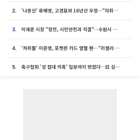
'나혼산' 류혜영, 고경표와 16년산 우정…"자취방서 부모님과 마주쳐"
2.
이재준 시장 "정전, 시민안전과 직결"…수원시 비상대응체계 가동
3.
'차쥐뿔' 이준영, 포켓몬 카드 열혈 팬⋯"리셀러 처단할 것"
4.
축구협회 '성 접대 의혹' 일본까지 번졌다…日 심판 실명 공개
5.