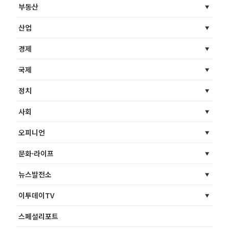
부동산
산업
경제
국제
정치
사회
오피니언
문화·라이프
뉴스발전소
이투데이TV
스페셜리포트