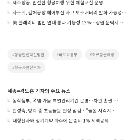
제주항공, 안전한 항공여행 위한 체험교실 운영
사조위, 김해공항 에어부산 사고 보조배터리 발화 가능성 무게
美 클래리티 법안 연내 통과 가능성 13%…상원 문턱서 제동
#항공안전혁신방안
#국토교통부
#조류충돌예방
#항공사안전투자
세종=곽도흔 기자의 주요 뉴스
농식품부, 폭염·가뭄 특별관리기간 운영…차관 총괄 대응체계 격상
한성숙, 방학 중 초등돌봄 현장 점검…"돌봄 사각지대 없애야"
내항선사와 장기계약 화주에 운송비 1% 세액공제