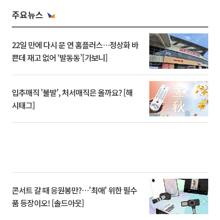
주요뉴스
22일 만에 다시 문 연 홈플러스…정상화 바
쁜데 재고 없어 ‘발동동’[가보니]
입추매직 '불발', 처서매직은 올까요? [해
시태그]
콘서트 갈 때 응원봉만?⋯'최애' 위한 필수
품 등장이오! [솔드아웃]