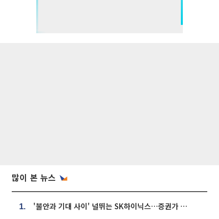
많이 본 뉴스
'불안과 기대 사이' 널뛰는 SK하이닉스…증권가 "HBM4·LTA 기반 펀터멘털 견고"
1.