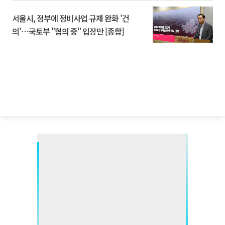
서울시, 정부에 정비사업 규제 완화 '건
의'⋯국토부 "협의 중" 입장만 [종합]