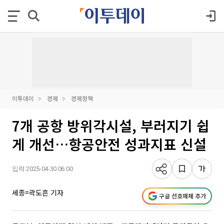
이투데이
경제
경제정책
7개 공항 방위각시설, 부러지기 쉽
게 개선…항공안전 성과지표 신설
입력 2025-04-30 06:00
세종=곽도흔 기자
구글 선호매체 추가