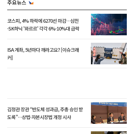
주요뉴스
코스피, 4% 하락에 6270선 마감…삼전
·SK하닉 '와르르' 각각 6%·10%대 급락
ISA 계좌, 5년마다 깨라고요? [이슈크래
커]
김정관 장관 “반도체 성과급, 주총 승인 받
도록”…상법·자본시장법 개정 시사