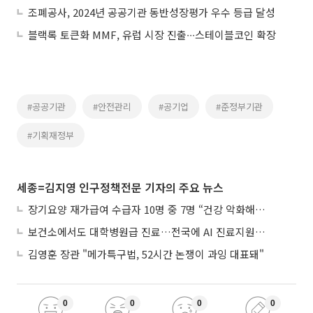
조폐공사, 2024년 공공기관 동반성장평가 우수 등급 달성
블랙록 토큰화 MMF, 유럽 시장 진출∙∙∙스테이블코인 확장
#공공기관
#안전관리
#공기업
#준정부기관
#기획재정부
세종=김지영 인구정책전문 기자의 주요 뉴스
장기요양 재가급여 수급자 10명 중 7명 “건강 악화해도 집에서”
보건소에서도 대학병원급 진료…전국에 AI 진료지원도구 보급
김영훈 장관 "메가특구법, 52시간 논쟁이 과잉 대표돼"
0
0
0
0