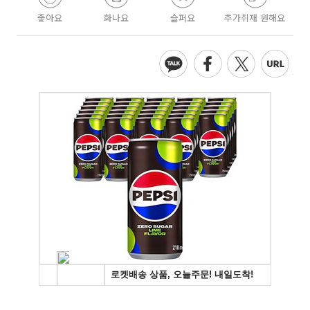
좋아요
화나요
슬퍼요
추가취재 원해요