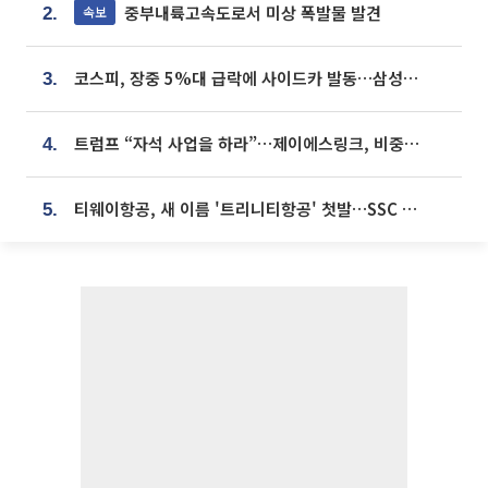
중부내륙고속도로서 미상 폭발물 발견
속보
2.
코스피, 장중 5%대 급락에 사이드카 발동…삼성·SK 동반 폭락
3.
트럼프 “자석 사업을 하라”…제이에스링크, 비중국 영구자석 공급망 구축 속도
4.
티웨이항공, 새 이름 '트리니티항공' 첫발…SSC 전략 본격화
5.