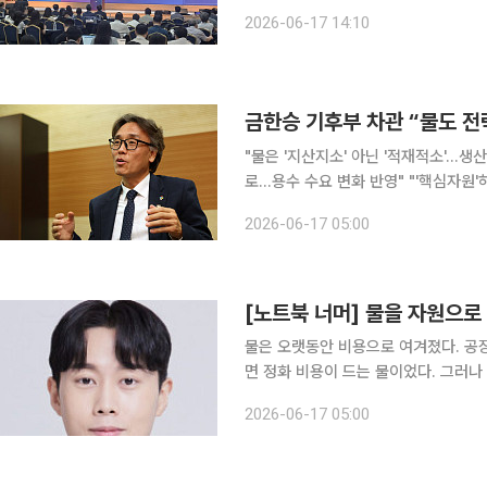
기후위기로 가뭄·홍수 등 물 리스크가 
2026-06-17 14:10
주요 산업의 용수 수요가 늘면서 기존
"물은 '지산지소' 아닌 '적재적소'…
로…용수 수요 변화 반영" "'핵심자원'하면 희토류를 많이들 떠올리는데 이제는 물도 그렇게 봐야 합
니다. AI·반도체에 꼭 필요한 것이 전
2026-06-17 05:00
기 때문입니다." 금한승 기후
[노트북 너머] 물을 자원으로
물은 오랫동안 비용으로 여겨졌다. 공장
면 정화 비용이 드는 물이었다. 그러나
체 생산엔 초순수가 필요하고, 데이터
2026-06-17 05:00
을 찾아 사용하고, 기업은 난분해성 