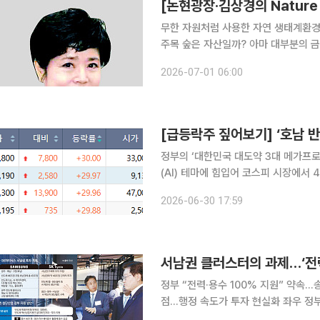
[논현광장·김상경의 Nature 
무한 자원처럼 사용한 자연 생태계환경
주목 숲은 자산일까? 아마 대부분의 금융인은 아니라고 답할 것이다. 은행 대출을 받을 때 숲은 담보
로 인정되지 않는다. 기업의 재무제표
2026-07-01 06:00
랫동안 공장과 건물, 기계설비는 자산으
정부의 ‘대한민국 대도약 3대 메가프
(AI) 테마에 힘입어 코스피 시장에서 4개
일 한국거래소에 따르면 이날 코스피 
2026-06-30 17:59
업, 삼화전자 등
정부 “전력·용수 100% 지원” 약속
점…행정 속도가 투자 현실화 좌우 정부가 서남권을 제2 반도체 생산거점으로 육성하겠다는 청사진
을 내놓으면서 삼성전자와 SK의 825