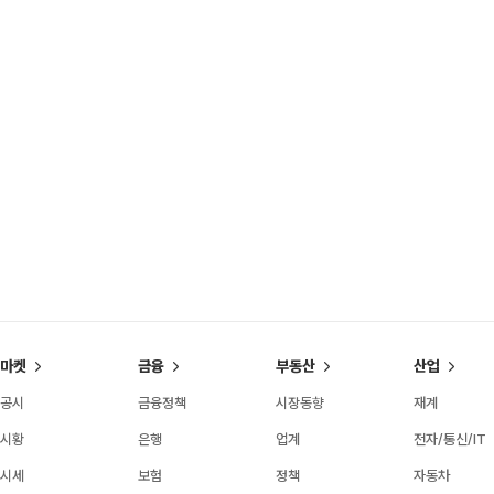
마켓
금융
부동산
산업
공시
금융정책
시장동향
재계
시황
은행
업계
전자/통신/IT
시세
보험
정책
자동차