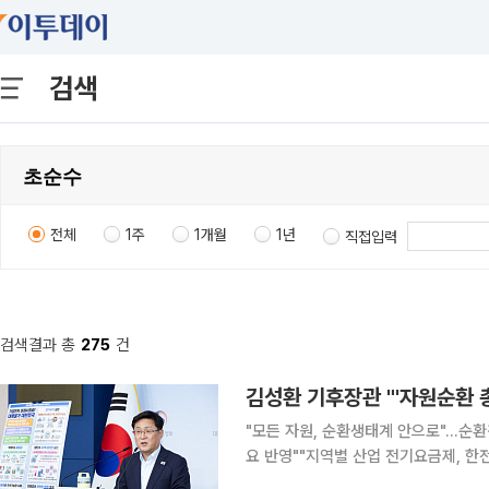
검색
전체
1주
1개월
1년
직접입력
검색결과 총
275
건
김성환 기후장관 "'자원순환 
"모든 자원, 순환생태계 안으로"…순
요 반영""지역별 산업 전기요금제, 한전 감당할 수준서
이 기후부 내 '순환경제실' 신설 추진과