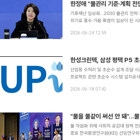
한정애 "물관리 기준·계획 전
기후재난 일상화…2030 물관리 전략·과
위기로 홍수·가뭄·폭염이 일상이 된 시
리를 맞댄다. 국회물포럼(회장 한정애 더불어민주당 의원)은 29일 국회에서 '2030 미래 물관리, 무
2026-06-24 12:59
엇을 해야 하나?'를 주제로 토론회를 
한성크린텍, 삼성 평택 P5 
산업용 수처리 및 초순수 설계·조달·시
프로젝트 관련 초순수 시스템 설치공사
인공지능(AI) 반도체와 고대역폭메모리(HB
2026-06-18 07:42
17일 삼성이앤에이로부터 평택캠퍼스 P5
"물을 물같이 써선 안 돼"…물 
물 자원화 위해 사회적 공감대·정책 전
종호 한국환경연구원(KEI) 선임연구위