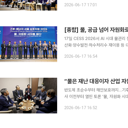
심포지엄(CESS) 2026' 종합토론에
2026-06-17 17:01
게 평가받지 못했다"며 "자원화를 위
[종합] 물, 공급 넘어 자원화로
17일 CESS 2026서 AI 시대 물
산화·양수발전·하수처리수 재이용 등 대안 제시 AI 시대 물관리 과제가 용수 
에너지 저장, 자원 회수로 확장되고 있
2026-06-17 16:54
서 신규 수원 확보만으로는 산업용수 
“물은 재난 대응이자 산업 자원
반도체 초순수부터 해안보호까지…기후변화
사 이전부터 열띤 토론 ‘물, 자원화 시대를 열다’를 주제로 17일 서울 강남 ST센터에 열린 ‘기후-에
너지 서울 심포지엄(CESS·Climate-
2026-06-17 16:52
사 시작 전부터 물의 자원화를 둘러싼