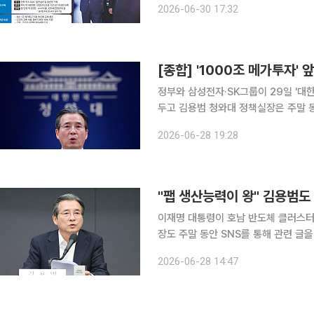
2026-06-30 17:32
투자 선언만으로 반도체 클러스터가 완
정부와 삼성전자·SK그룹이 29일 '대
두고 김용범 청와대 정책실장은 주말 동
올렸다. 호남 제2 반도체 클러스터를
2026-06-28 19:28
이 왜 필요한지, 정부와 기업이 각각 
이재명 대통령이 호남 반도체 클러스터
장도 주말 동안 SNS를 통해 관련 글
영남 등을 중심으로 한 대규모 투자 계
2026-06-28 14:47
라를 연결하는 경제 논리로 메가프로젝