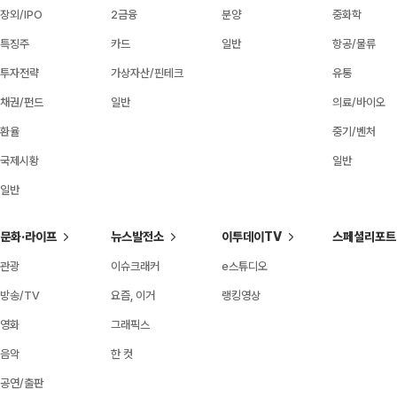
장외/IPO
2금융
분양
중화학
특징주
카드
일반
항공/물류
투자전략
가상자산/핀테크
유통
채권/펀드
일반
의료/바이오
환율
중기/벤처
국제시황
일반
일반
문화·라이프
뉴스발전소
이투데이TV
스페셜리포트
관광
이슈크래커
e스튜디오
방송/TV
요즘, 이거
랭킹영상
영화
그래픽스
음악
한 컷
공연/출판