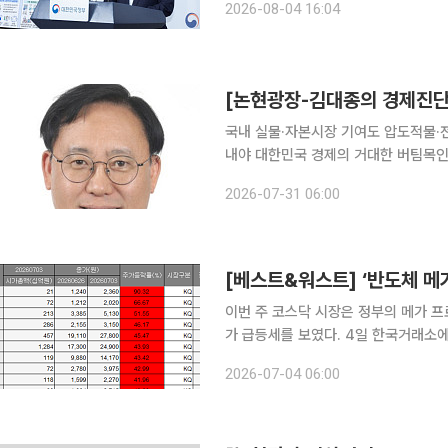
2026-08-04 16:04
들고, 이 문제를 총괄할 수 있는 직제
[논현광장-김대종의 경제진단]
국내 실물·자본시장 기여도 압도적물·
내야 대한민국 경제의 거대한 버팀목인 반도체 산업이 다시 한번 거센 폭풍우를 맞고 있다. 최근 국
내 증시를 대표하는 삼성전자와 SK하
2026-07-31 06:00
는 ‘반도체 겨울론’과 ‘고점 논란’이 
이번 주 코스닥 시장은 정부의 메가 프
가 급등세를 보였다. 4일 한국거래소에 따르면 이번 주(29~3일) 코스닥 지수는 지난주 대비
19.40p(2.19%) 하락한 868.4
2026-07-04 06:00
운데 외국인과 기관이 각각 1826억원