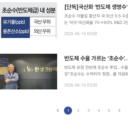
초순수 이물질 환산치 국·외산 0.5
는 '비슷'국산화율 70→90% R&D 2단계 추진…실적
(R&D)을 거쳐 국내기술로 생산한 초
2026-06-16 05:00
유기물·이온 등을 제거한 순수에 가장 
반도체 공정 전반에 초순수 투입…수율
장“초순수는 수처리의 정점…물 자원화 중요성 커질 것” “반도체 
산 자원입니다. 수율과 직결되는 초순수
2026-06-16 05:00
석 한성크린텍 대표는 최근 서울 강남
1
2
3
4
5
6