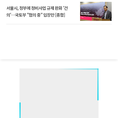
서울시, 정부에 정비사업 규제 완화 '건
의'⋯국토부 "협의 중" 입장만 [종합]