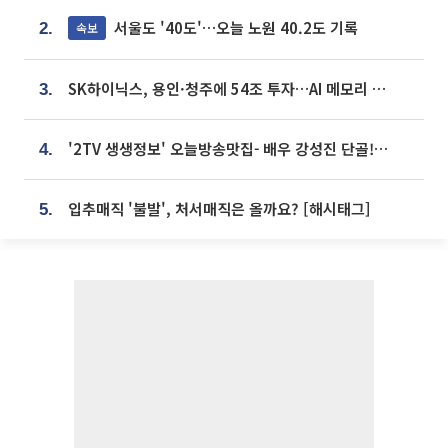
서울도 '40도'…오늘 노원 40.2도 기록
속보
2.
SK하이닉스, 용인·청주에 54조 투자…AI 메모리 생산기지 키운다
3.
'2TV 생생정보' 오늘방송맛집- 배우 강성진 단골! 쌀국수ㆍ푸팟퐁 커리 맛집 '블○○○'
4.
입추매직 '불발', 처서매직은 올까요? [해시태그]
5.