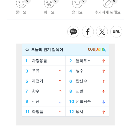
0
0
0
0
좋아요
화나요
슬퍼요
추가취재 원해요