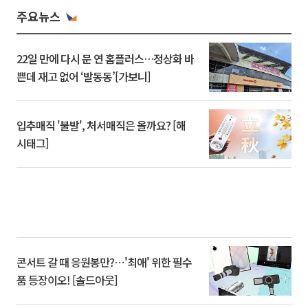
주요뉴스
22일 만에 다시 문 연 홈플러스…정상화 바
쁜데 재고 없어 ‘발동동’[가보니]
입추매직 '불발', 처서매직은 올까요? [해
시태그]
콘서트 갈 때 응원봉만?⋯'최애' 위한 필수
품 등장이오! [솔드아웃]