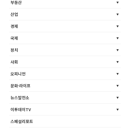
부동산
산업
경제
국제
정치
사회
오피니언
문화·라이프
뉴스발전소
이투데이TV
스페셜리포트