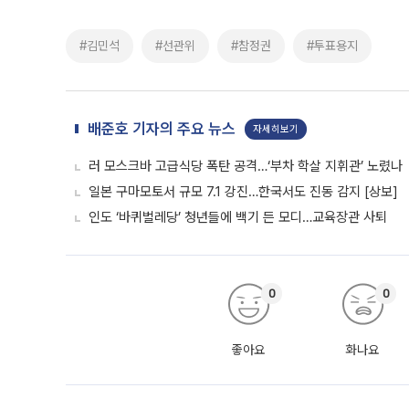
#김민석
#선관위
#참정권
#투표용지
배준호 기자의 주요 뉴스
자세히보기
러 모스크바 고급식당 폭탄 공격…‘부차 학살 지휘관’ 노렸나
일본 구마모토서 규모 7.1 강진…한국서도 진동 감지 [상보]
인도 ‘바퀴벌레당’ 청년들에 백기 든 모디…교육장관 사퇴
0
0
좋아요
화나요