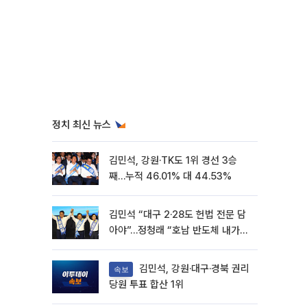
정치 최신 뉴스
김민석, 강원·TK도 1위 경선 3승
째…누적 46.01% 대 44.53%
김민석 “대구 2·28도 헌법 전문 담
아야”…정청래 “호남 반도체 내가
제일 잘할 것”
김민석, 강원·대구·경북 권리
속보
당원 투표 합산 1위