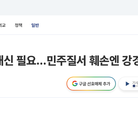
외교
정책
일반
 쇄신 필요…민주질서 훼손엔 강경
기사
구글 선호매체 추가