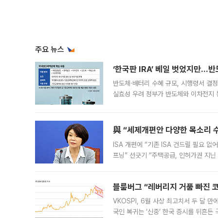
주요 뉴스
‘한국판 IRA’ 베일 벗었지만…
반도체·배터리 수혜 규모, 시행령서 결정
실효성 우려 정부가 반도체와 이차전지 
법(IRA)’으로 불리는 국내생산세액공제
與 “세제개편안 다양한 목소리 
ISA 개편에 “기존 ISA 건드릴 필요 
프닝” 선긋기 “주택공급, 인허가권 지닌
견을 수렴해 당정과 개편안에 대한 조율
블룸버그 “레버리지 거품 빠진 코
VKOSPI, 6월 사상 최고치서 두 달
국인 복귀는 ‘신중’ 한국 증시를 뒤흔