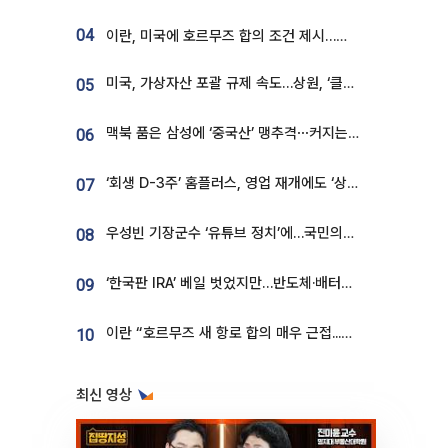
04
이란, 미국에 호르무즈 합의 조건 제시…美 “경기 아직 안 끝나” [종합]
미국, 가상자산 포괄 규제 속도…상원, ‘클래리티법’ 9월 절차투표 추진
05
맥북 품은 삼성에 ‘중국산’ 맹추격⋯커지는 노트북 OLED 시장
06
‘회생 D-3주’ 홈플러스, 영업 재개에도 ‘상품 공급망’ 복구가 생존 관건
07
우성빈 기장군수 ‘유튜브 정치’에…국민의힘 군의원들 집단 반발
08
‘한국판 IRA’ 베일 벗었지만…반도체·배터리 업계 “시행령이 관건”
09
이란 “호르무즈 새 항로 합의 매우 근접...미국 배상 먼저”
10
최신 영상