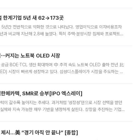
가 상당 부분 정리된 데다 금융당국의 규제 강화로 고위험 상품 거래도 급감
한계기업 5년 새 62→173곳
 5년간 전반적으로 악화한 것으로 나타났다. 영업이익으로 이자비용조차
년과 비교해 지난해 2.8배 늘었다. 특히 주택·분양시장 침체와 프로젝트파
 악화가 두드러졌다. 9일 한국건설산업연구원은 ‘2025년 건설업 외감기업
격⋯커지는 노트북 OLED 시장
 공급 BOE·TCL 생산 확대하며 中 추격 속도 노트북 OLED 출하 전년 比
ED) 시장이 빠르게 성장하고 있다. 삼성디스플레이가 시장을 주도하는 가
 확대에 나서면서 노트북 OLED 시장을 둘러싼 경쟁이 치열해지고 있다. 9
한메카텍, SMR로 승부[IPO 엑스레이]
 문턱이 갈수록 높아지는 추세다. 과거처럼 ‘성장성’만으로 시장 선택을 받던
 실체와 지속 가능한 재무 기반을 냉정하게 살핀다. 상장을 추진하는 기업들
를 입증해야 하는 시험대에 섰다. 본지는 상장을 앞둔 기업의 기술 경쟁
제시…美 “경기 아직 안 끝나” [종합]