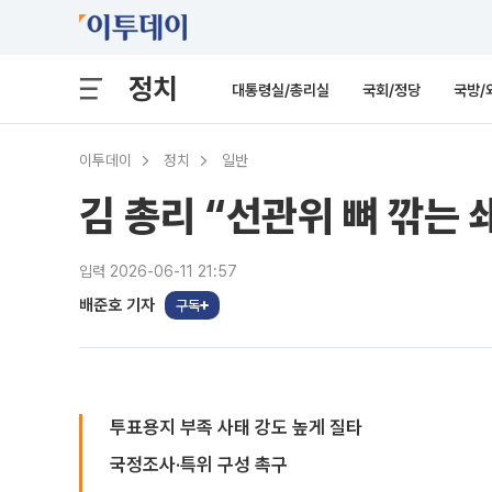
정치
대통령실/총리실
국회/정당
국방/
이투데이
정치
일반
김 총리 “선관위 뼈 깎는
입력 2026-06-11 21:57
배준호 기자
구독
투표용지 부족 사태 강도 높게 질타
국정조사·특위 구성 촉구