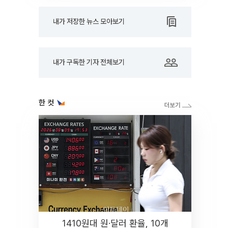
내가 저장한 뉴스 모아보기
내가 구독한 기자 전체보기
한 컷
1410원대 원·달러 환율, 10개