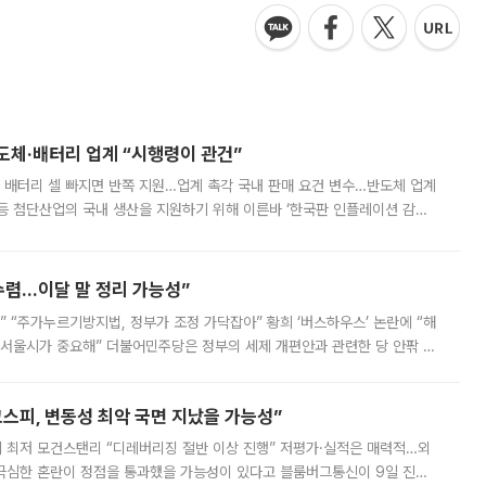
반도체·배터리 업계 “시행령이 관건”
 배터리 셀 빠지면 반쪽 지원…업계 촉각 국내 판매 요건 변수…반도체 업계
등 첨단산업의 국내 생산을 지원하기 위해 이른바 ‘한국판 인플레이션 감축
를 신설했지만, 업계에서는 세부 지원 대상에 따라 정책 효과가 크게 달라
수렴…이달 말 정리 가능성”
없어” “주가누르기방지법, 정부가 조정 가닥잡아” 황희 ‘버스하우스’ 논란에 “해
 서울시가 중요해” 더불어민주당은 정부의 세제 개편안과 관련한 당 안팎 의
에 나서겠다고 예고했다. 민주당은 8월 말 당정 조율을 거친 개편안이
스피, 변동성 최악 국면 지났을 가능성”
 만에 최저 모건스탠리 “디레버리징 절반 이상 진행” 저평가·실적은 매력적…외
든 극심한 혼란이 정점을 통과했을 가능성이 있다고 블룸버그통신이 9일 진단