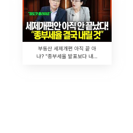
부동산 세제개편 아직 끝 아
냐? "종부세율 발표보다 내릴
것" 장기거주·양도세 전망 I 집
땅지성 I 김인만, 진미윤