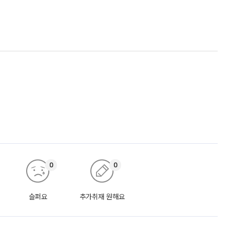
0
0
슬퍼요
추가취재 원해요