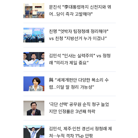
문진석 "李대통령까지 신천지와 엮
어…당이 즉각 고발해야"
친명 "엇박자 팀정청래 정리해야"
vs 친청 "지방선거 누가 이겼나”
김민석 "인사는 실력주의" vs 정청
래 "의리가 제일 중요”
與 “세제개편안 다양한 목소리 수
렴…이달 말 정리 가능성”
'극단 선택' 공무원 순직 청구 늘었
지만 인정률은 3년째 하락
김민석, 제주·인천 경선서 정청래 제
쳐⋯누적 격차 1%p 안팎