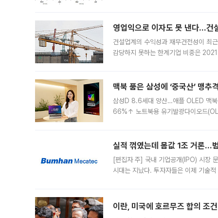
했다. 대규모 반대매매로 레버리지 투자
영업익으로 이자도 못 낸다…건설 
건설업계의 수익성과 재무건전성이 최근
감당하지 못하는 한계기업 비중은 2021
이낸싱(PF) 부담이 집중된 건축 부문의
경영
맥북 품은 삼성에 ‘중국산’ 맹추
삼성D 8.6세대 양산…애플 OLED 맥북
66%↑ 노트북용 유기발광다이오드(OL
운데 중국 BOE와 TCL CSOT도 생산
일 업계에 따르면 삼성
실적 꺾였는데 몸값 1조 거론…범
[편집자 주] 국내 기업공개(IPO) 시장
시대는 지났다. 투자자들은 이제 기술적
은 거시경제 불확실성 속에 실적과 성과
이란, 미국에 호르무즈 합의 조건 