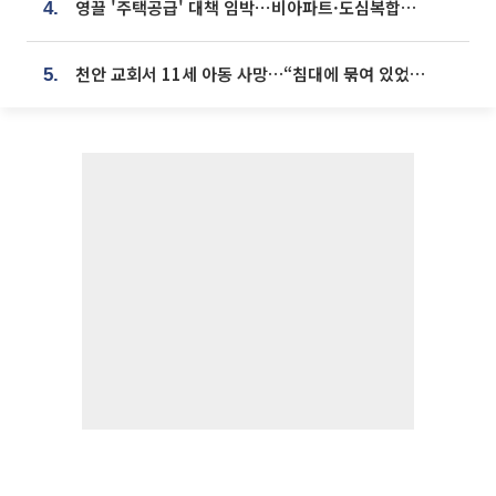
영끌 '주택공급' 대책 임박⋯비아파트·도심복합까지 총동원
4.
천안 교회서 11세 아동 사망…“침대에 묶여 있었다” 진술 확보
5.