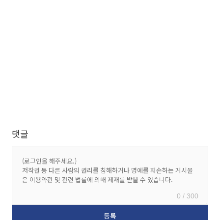
댓글
0 / 300