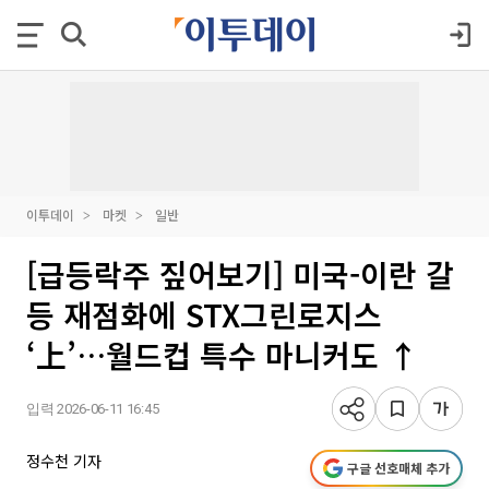
이투데이
마켓
일반
[급등락주 짚어보기] 미국-이란 갈
등 재점화에 STX그린로지스
‘上’…월드컵 특수 마니커도 ↑
입력 2026-06-11 16:45
정수천 기자
구글 선호매체 추가