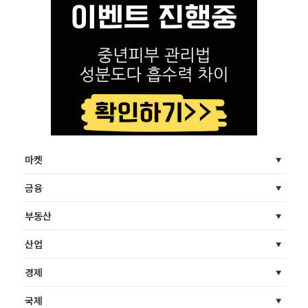
마켓
금융
부동산
산업
경제
국제