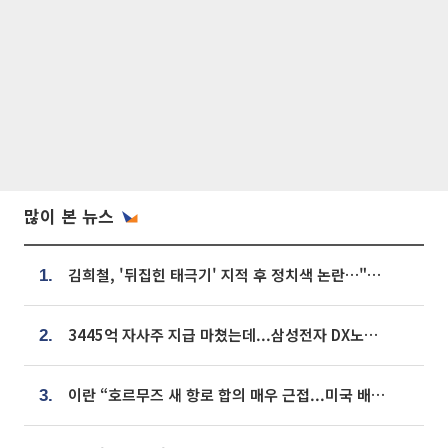
많이 본 뉴스
김희철, '뒤집힌 태극기' 지적 후 정치색 논란…"좌우 떠나 우리나라 국기"
1.
3445억 자사주 지급 마쳤는데...삼성전자 DX노조, 뒤늦은 '떼쓰기 집회'
2.
이란 “호르무즈 새 항로 합의 매우 근접...미국 배상 먼저”
3.