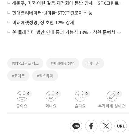
해운주, 미국·이란 갈등 재점화에 동반 강세⋯STX그린로지스 ‘上’
현대엘리베이터·넷마블·STX그린로지스 등
미래에셋생명, 장 초반 12% 강세
美 클래리티 법안 연내 통과 가능성 13%…상원 문턱서 제동
#STX그린로지스
#미래에셋생명
#마니커
#코미코
#엑스큐어
0
0
0
0
좋아요
화나요
슬퍼요
추가취재 원해요