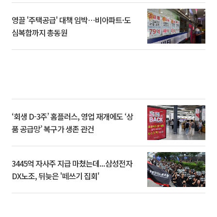
영끌 '주택공급' 대책 임박⋯비아파트·도
심복합까지 총동원
‘회생 D-3주’ 홈플러스, 영업 재개에도 ‘상
품 공급망’ 복구가 생존 관건
3445억 자사주 지급 마쳤는데...삼성전자
DX노조, 뒤늦은 '떼쓰기 집회'