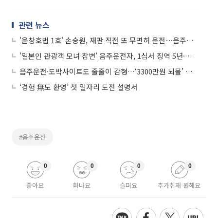
관련 뉴스
'윤창호법 1호' 손승원, 재판 직전 또 무면허 운전⋯음주운전만 5번째
'일본인 관광객 모녀 참변' 음주운전자, 1심서 징역 5년·테슬라 몰수
음주운전·도박사이트도 줄줄이 감형…‘3300만원 뇌물’ 현직 부장판사 재판행
‘경험 無도 환영’ 첫 일자리 도전 설명서
#음주운전
0
0
0
0
좋아요
화나요
슬퍼요
추가취재 원해요