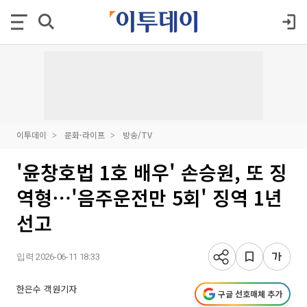
이투데이
문화·라이프
방송/TV
'윤창호법 1호 배우' 손승원, 또 징
역형⋯'음주운전만 5회' 징역 1년
선고
입력 2026-06-11 18:33
한은수 객원기자
구글 선호매체 추가