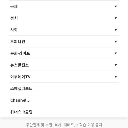
국제
정치
사회
오피니언
문화·라이프
뉴스발전소
이투데이TV
스페셜리포트
Channel 5
위너스IR클럽
무단전재 및 수집, 복사, 재배포, AI학습 이용 금지