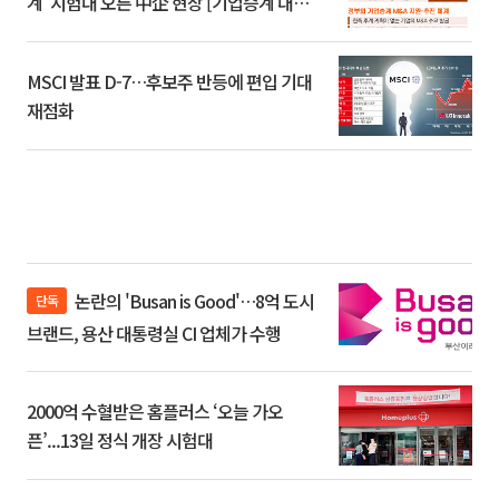
계’ 시험대 오른 中企 현장 [기업승계 대전
환]
MSCI 발표 D-7…후보주 반등에 편입 기대
재점화
논란의 'Busan is Good'…8억 도시
단독
브랜드, 용산 대통령실 CI 업체가 수행
2000억 수혈받은 홈플러스 ‘오늘 가오
픈’...13일 정식 개장 시험대