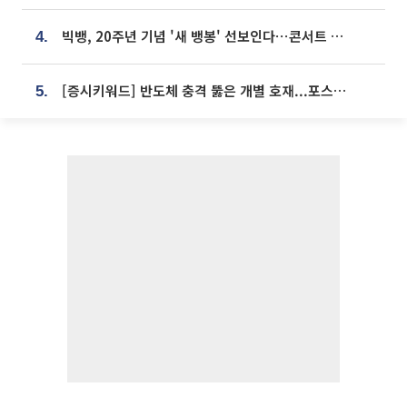
빅뱅, 20주년 기념 '새 뱅봉' 선보인다⋯콘서트 앞두고 팝업 개최
4.
[증시키워드] 반도체 충격 뚫은 개별 호재...포스코퓨처엠·에코프로·한화솔루션 '눈길'
5.