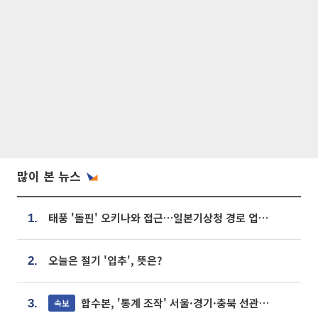
많이 본 뉴스
태풍 '돌핀' 오키나와 접근…일본기상청 경로 업데이트
1.
오늘은 절기 '입추', 뜻은?
2.
합수본, '통계 조작' 서울·경기·충북 선관위 등 추가 압수수색
속보
3.