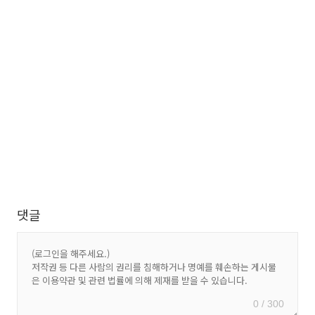
댓글
0 / 300