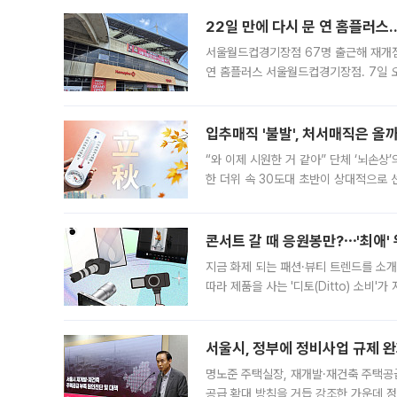
22일 만에 다시 문 연 홈플러스
서울월드컵경기장점 67명 출근해 재개점 
연 홈플러스 서울월드컵경기장점. 7일 
우유, 과일 같은 신선식품이 차근차근 자
입추매직 '불발', 처서매직은 올
“와 이제 시원한 거 같아” 단체 ‘뇌손상
한 더위 속 30도대 초반이 상대적으로
지역에 있었습니다. 7월 말에는 서풍과
콘서트 갈 때 응원봉만?⋯'최애'
지금 화제 되는 패션·뷰티 트렌드를 소개
따라 제품을 사는 '디토(Ditto) 소비
어디일까요? 아이돌 콘서트 시작을 기다
서울시, 정부에 정비사업 규제 완화
명노준 주택실장, 재개발·재건축 주택공
공급 확대 방침을 거듭 강조한 가운데 정