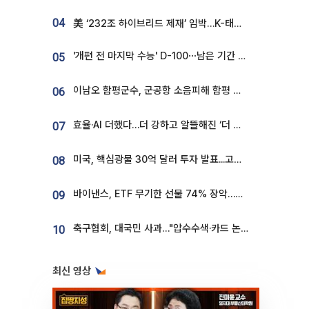
04
美 ‘232조 하이브리드 제재’ 임박…K-태양광, 불확실성 털고 날개 다나
'개편 전 마지막 수능' D-100⋯남은 기간 성적 올릴 전략은
05
이남오 함평군수, 군공항 소음피해 함평 보상 요구
06
효율·AI 더했다…더 강하고 알뜰해진 ‘더 뉴 그랜저 하이브리드’ [ET의 모빌리티]
07
미국, 핵심광물 30억 달러 투자 발표...고려아연 대미투자 언급
08
바이낸스, ETF 무기한 선물 74% 장악…한국 레버리지 ETF 거래 급증 [e가상자산]
09
축구협회, 대국민 사과…"압수수색·카드 논란 사죄, 강도 높은 쇄신"
10
최신 영상