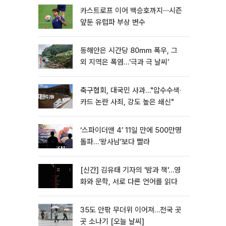
카스트로프 이어 백승호까지⋯시즌
앞둔 유럽파 부상 변수
동해안은 시간당 80㎜ 폭우, 그
외 지역은 폭염…‘극과 극 날씨’
축구협회, 대국민 사과…"압수수색·
카드 논란 사죄, 강도 높은 쇄신"
‘스파이더맨 4’ 11일 만에 500만명
돌파…‘왕사남’보다 빨라
[신간] 김유태 기자의 '밤과 책'…영
화와 문학, 서로 다른 언어를 읽다
35도 안팎 무더위 이어져…전국 곳
곳 소나기 [오늘 날씨]