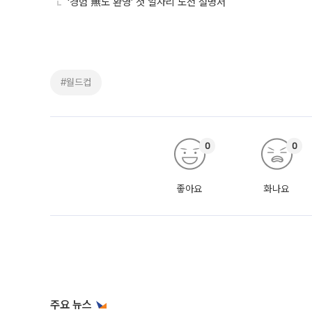
‘경험 無도 환영’ 첫 일자리 도전 설명서
#월드컵
0
0
좋아요
화나요
주요 뉴스