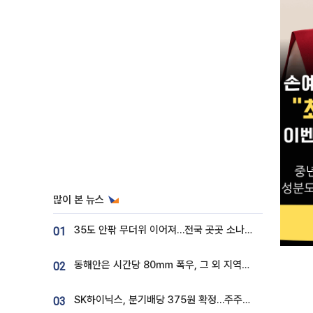
많이 본 뉴스
35도 안팎 무더위 이어져…전국 곳곳 소나기 [오늘 날씨]
01
동해안은 시간당 80㎜ 폭우, 그 외 지역은 폭염…‘극과 극 날씨’
02
SK하이닉스, 분기배당 375원 확정…주주환원책 9월로 앞당겨 발표
03