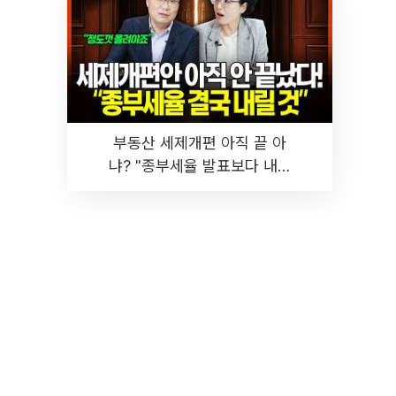
부동산 세제개편 아직 끝 아
냐? "종부세율 발표보다 내릴
것" 장기거주·양도세 전망 I 집
땅지성 I 김인만, 진미윤