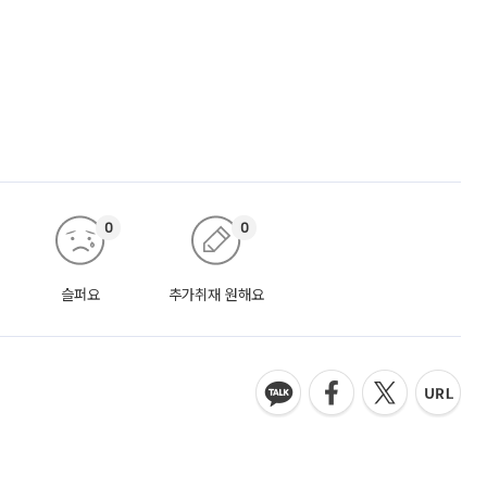
0
0
슬퍼요
추가취재 원해요