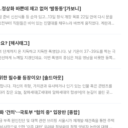
…정상화 바쁜데 재고 없어 ‘발동동’[가보니]
준비 신선식품 등 순차 입고…13일 정식 개장 목표 22일 만에 다시 문을
오전부터 직원들은 비어 있는 진열대를 채우느라 바쁘게 움직였다. 계란과
리를 잡기 시작했지만, 매장 곳곳엔 여전히 텅 빈 매대가 먼저 눈에 들어왔
까요? [해시태그]
’의 단계까지 온 지독하고 지독한 폭염입니다. 낮 기온이 37~39도를 찍는 극
 선선하게 느껴질 지경인데요. 이번 폭염의 중심은 처음 영남을 비롯한 동쪽
 북서풍이 산맥을 넘어 영남 쪽으로 내려오면서 뜨겁고 건조해졌는데요.
 위한 필수품 등장이오! [솔드아웃]
합니다. 자신의 취향, 가치관과 유사하거나 인기 있는 인물 혹은 콘텐츠를
'가 자리 잡은 오늘, 잘파세대(Z세대와 알파세대의 합성어)의 눈길이 쏠린 곳은
리는 공연장. 응원봉만큼이나 눈에 띄는 게 있습니다. 공연이 시작되기
 '건의'⋯국토부 "협의 중" 입장만 [종합]
급 부족 원인진단 및 대책 관련 브리핑 서울시가 재개발·재건축을 통한 주택
비사업으로 인한 '이주 대란' 우려와 정부와의 정책 엇박자 논란에 대해 정