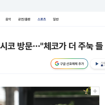
음악
공연/출판
스포츠
일반
멕시코 방문⋯"체코가 더 주눅 들 
기사
구글 선호매체 추가