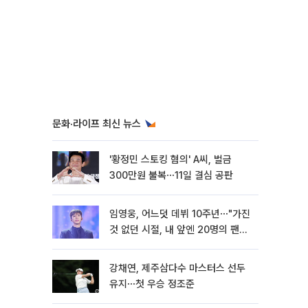
문화·라이프 최신 뉴스
'황정민 스토킹 혐의' A씨, 벌금
300만원 불복⋯11일 결심 공판
임영웅, 어느덧 데뷔 10주년⋯"가진
것 없던 시절, 내 앞엔 20명의 팬
뿐"
강채연, 제주삼다수 마스터스 선두
유지⋯첫 우승 정조준