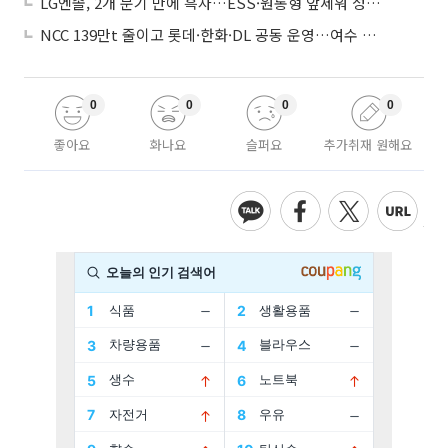
LG엔솔, 2개 분기 만에 흑자…ESS·원통형 앞세워 성장 가속
NCC 139만t 줄이고 롯데·한화·DL 공동 운영…여수 1호 본궤도
0
0
0
0
좋아요
화나요
슬퍼요
추가취재 원해요