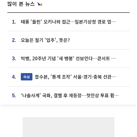
많이 본 뉴스
태풍 '돌핀' 오키나와 접근…일본기상청 경로 업데이트
1.
오늘은 절기 '입추', 뜻은?
2.
빅뱅, 20주년 기념 '새 뱅봉' 선보인다⋯콘서트 앞두고 팝업 개최
3.
합수본, '통계 조작' 서울·경기·충북 선관위 등 추가 압수수색
속보
4.
‘나솔사계’ 국화, 결별 후 재등장⋯첫인상 투표 휩쓸고 ‘인기녀’ 등극
5.