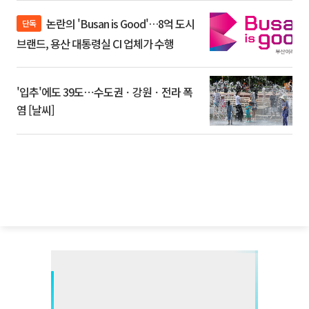
논란의 'Busan is Good'…8억 도시
단독
브랜드, 용산 대통령실 CI 업체가 수행
'입추'에도 39도⋯수도권ㆍ강원ㆍ전라 폭
염 [날씨]