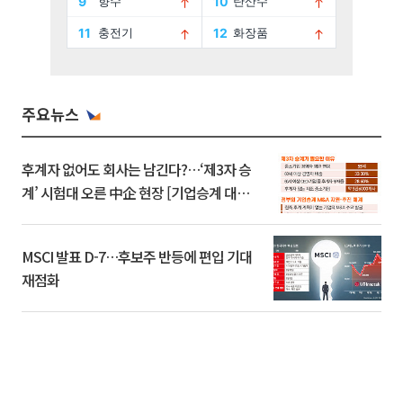
주요뉴스
후계자 없어도 회사는 남긴다?…‘제3자 승
계’ 시험대 오른 中企 현장 [기업승계 대전
환]
MSCI 발표 D-7…후보주 반등에 편입 기대
재점화