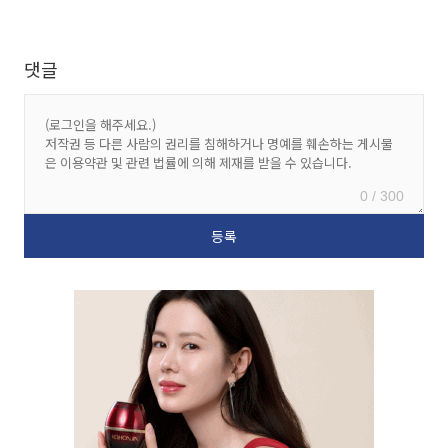
댓글
0 / 300