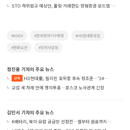
STO 하위법규 예상안, 풀링·거래한도·정형증권 로드맵 제시
#KDDX
#한국형차기구축함
#HD현대중공업
#한화오션
#방위사업청
정진용 기자의 주요 뉴스
HD현대重, 필리핀 호위함 후속 정조준…‘14척+α’ 싹쓸이 노린다
단독
교섭 세 차례 만에 쟁의투표…포스코 노사관계 긴장
김민서 기자의 주요 뉴스
K배터리, 북미·유럽 공급망 선점전…셀부터 원료까지 현지화