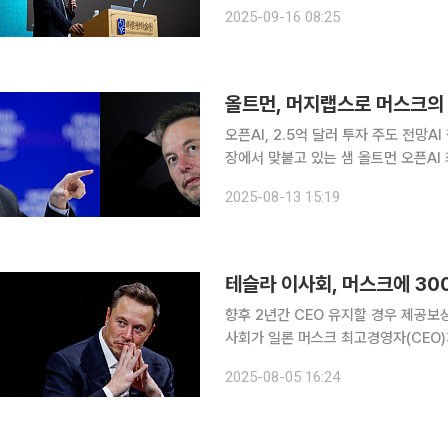
도 뇌 인터페이스 이식을 고민할 전환점이 찾아올 것입니다.” 뉴
2025-09-16 08:25
서동진 박사가 15일 서울 강남구 한
올트먼, 머지랩스로 머스크의
오픈AI, 2.5억 달러 투자 주도 전망AI 챗봇에 
장에서 맞붙고 있는 샘 올트먼 오픈AI
신경과학 무대에서 다시 한 번 대결을 펼칠 것으로 보인다. 12일
2025-08-13 15:19
따르면 새로운 벤처기업 ‘머지랩스’는
향후 2년간 CEO 유지할 경우 제공보상안 법원 제
사회가 일론 머스크 최고경영자(CEO)가
상당의 신주를 지급하는 보상안을 4일(현
2025-08-05 16:24
사회는 이날 주주들에게 보낸 서한에서