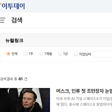
검색
전체
1주
1개월
1년
직접입력
검색결과 총
61
건
머스크, 인류 첫 조만장자 
미국 우주·AI 기업 스페이스X가 11
에 뒀다. 동시에 스페이스X 창업자이자
장자(trillionaire)’ 등극이 확실시 된다. 로이터ㆍ블룸버그통신에 따르면 스페이스X는 이날