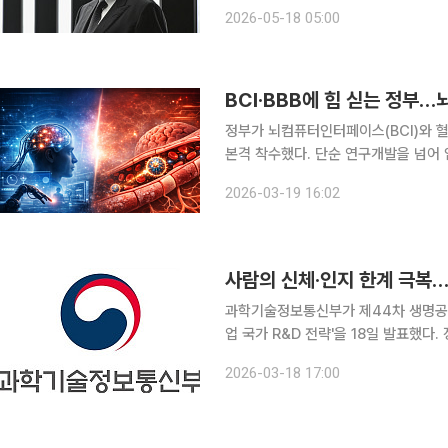
사라질 것이다. 일론 머스크 테슬라 최고경영자(CEO)가 던진 이 한마디는 단순한 공상과학(SF)식
2026-05-18 05:00
선언이 아니다. 17일 블룸버그통신에
BCI·BBB에 힘 싣는 정부
정부가 뇌컴퓨터인터페이스(BCI)와 혈
본격 착수했다. 단순 연구개발을 넘어
쟁에서 주도권을 확보하겠단 전략이다.
2026-03-19 16:02
는 기회라며
사람의 신체·인지 한계 극복…
과학기술정보통신부가 제44차 생명공
업 국가 R&D 전략'을 18일 발표했다
질환 치료, 감각복원 등 도전적 목표를
2026-03-18 17:00
환으로 2027