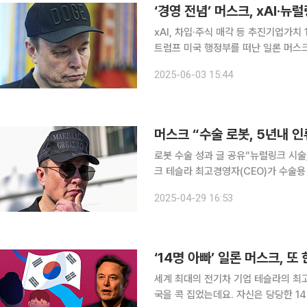
‘경영 전념’ 머스크, xAI·뉴
xAI, 차입·주식 매각 등 추진기업가치 1
트럼프 미국 행정부를 떠난 일론 머스크
끄는 스타트업들을 위한 자금 조달에 
2025-06-03 15:44
에 전념
로봇 수술 성과 글 공유“뉴럴링크 시술,
크 테슬라 최고경영자(CEO)가 수술용 
일(현지시간) 폭스뉴스에 따르면 머스크
2025-04-29 16:53
수한 인간 외과의사들을 뛰어넘고, 5
‘14명 아빠’ 일론 머스크, 또
세계 최대의 전기차 기업 테슬라의 최
국을 콕 집었는데요. 자신은 당당한 1