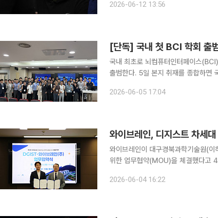
2026-06-12 13:56
를 계획대로 주당 135달러로 결정했
[단독] 국내 첫 BCI 학회 
국내 최초로 뇌컴퓨터인터페이스(BCI)
출범한다. 5일 본지 취재를 종합하면 국내 첫 BCI 학회인 ‘한국BCI학회’가 최근 한양대학교 퓨전테
크센터에서 창립발기인대회를 개최했다.
2026-06-05 17:04
서 활동하는 BCI 분야 전문가 50명
와이브레인, 디지스트 차세대 
와이브레인이 대구경북과학기술원(이하 
위한 업무협약(MOU)을 체결했다고 4일 밝혔다. 이번 협약은 국내 BCI 
국가 차원의 기술 표준을 확립하기 위해
2026-06-04 16:22
보 △디지스트가 보유한 의공학 분야