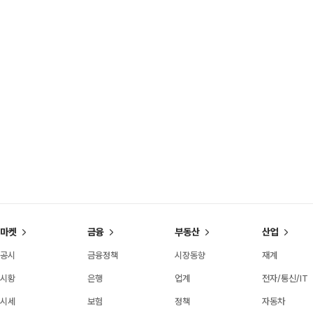
마켓
금융
부동산
산업
공시
금융정책
시장동향
재계
시황
은행
업계
전자/통신/IT
시세
보험
정책
자동차