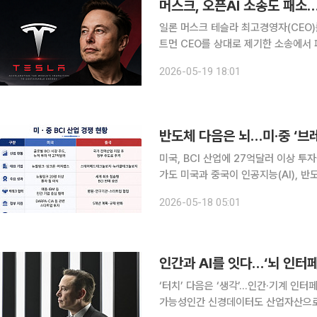
머스크, 오픈AI 소송도 패소
일론 머스크 테슬라 최고경영자(CEO)
트먼 CEO를 상대로 제기한 소송에서
확대가 중요한 시점에 머스크 개인의 법정
2026-05-19 18:01
등 외신에 따르면 18일(현지시간) 미
반도체 다음은 뇌…미·중 ‘브
미국, BCI 산업에 27억달러 이상 투
가도 미국과 중국이 인공지능(AI), 반
컴퓨터 인터페이스(BCI)’ 산업 육성
2026-05-18 05:01
여러 산업에 확장될 가능성이 커지며 양
인간과 AI를 잇다…‘뇌 인터
‘터치’ 다음은 ‘생각’…인간·기계 인
가능성인간 신경데이터도 산업자산으로 활용개인