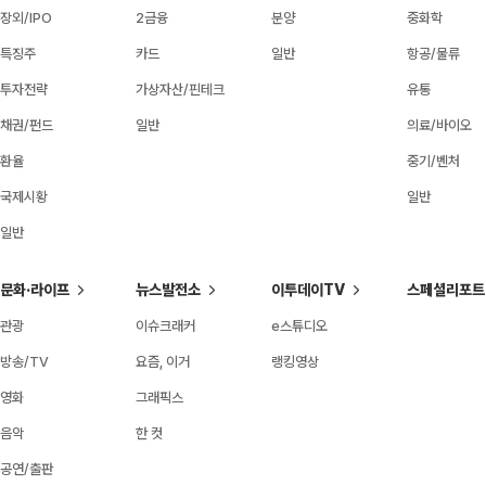
장외/IPO
2금융
분양
중화학
특징주
카드
일반
항공/물류
투자전략
가상자산/핀테크
유통
채권/펀드
일반
의료/바이오
환율
중기/벤처
국제시황
일반
일반
문화·라이프
뉴스발전소
이투데이TV
스페셜리포트
관광
이슈크래커
e스튜디오
방송/TV
요즘, 이거
랭킹영상
영화
그래픽스
음악
한 컷
공연/출판