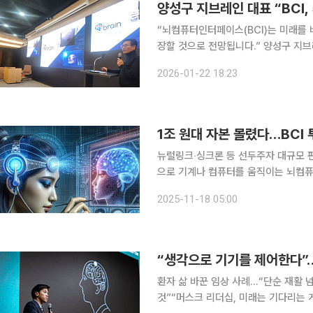
양성구 지브레인 대표 “BCI,
“뇌컴퓨터인터페이스(BCI)는 미래를 
장할 것으로 전망됩니다.” 양성구 지브레인 공동대표는 22일 서울 영등포구 여의도 유진투자증권에
서 열린 기업설명회에서 이같이 말했다.
2026-01-22 18:23
를 읽어 외부 컴퓨터나 기기를 제어하
1조 원대 자본 몰렸다…BCI 
뉴럴링크‧싱크론 등 선두주자 대규모 펀딩인
으로 기계나 컴퓨터를 움직이는 뇌컴퓨
가 급증하고 있다. 미국을 중심으로 임
2025-11-18 05:00
아졌고, 실험 단계에 머물렀던 기술이
“생각으로 기기를 제어한다”
환자 삶 바꾼 임상 사례…“단순 재활 넘
것”“머스크 리더십, 미래는 기다리는 게 아니라 만들어가는 