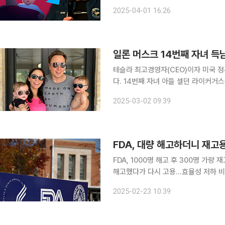
다”고 강조하며 그 ‘경고 신호’로 한국을 때린 겁니다. 지난달 29일(
2025-04-01 16:26
터뷰에서 “밤잠을 못 이루게 하는 가장
일론 머스크 14번째 자녀 득
테슬라 최고경영자(CEO)이자 미국 정
다. 14번째 자녀 아들 셀던 라이커거
와 질리스는 이미 세 자녀를 두고 있다. 머스크의 득남 소식은 13번째 자녀 소식이 알려진 지 2주
2025-03-02 09:39
이다. 보수 진영 인플루언서인 애슐리
FDA, 대량 해고하더니 재고용
FDA, 1000명 해고 후 300명 가
해고했다가 다시 고용...효율성 저하 비판 고조 미국 식품의약국(FDA)이 해고를 
에게 복귀를 요청했다는 보도가 나왔다
2025-02-23 10:39
이겠다며 감원의 칼날을 휘둘렀지만, 