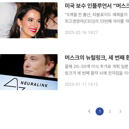
미국 보수 인플루언서 “머스크
“5개월 전 출산, 타블로이드 매체들이
최고경영자(CEO)의 13번째 아이를 자신이 낳
욕포스트에 따르면 전날 보수 인플루언서
2025-02-16 14:27
가 세상에 태어났다”며 “머스크가 아
머스크의 뉴럴링크, 세 번째 
올해 20~30개 이식 추가로 계획 일론 머스크 테슬라 최고경영자(CEO)가 이끄는 뇌신경과학 뉴럴
링크가 세 번째 환자 뇌에 전자칩을 이
고 밝혔다. 10일(현지시간) 블룸버그통신에 따르면 머스크 CEO는 이번 주 라스베이거스에서 열린
2025-01-11 14:12
행사에서 “현재 세 명의 사람에게 뉴
1
2
3