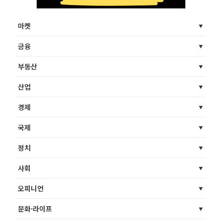
마켓
금융
부동산
산업
경제
국제
정치
사회
오피니언
문화·라이프