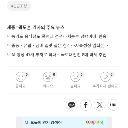
#긴급조정
세종=곽도흔 기자의 주요 뉴스
농가도 음식점도 폭염과 전쟁…치솟는 냉방비에 '한숨'
중동ㆍ유럽ㆍ남미 입맛 잡은 한식⋯지속성장 열쇠는 ‘현지화’
AI 행정 47개 부처로 확대…국토대전환 8대 과제 추진
0
0
0
0
좋아요
화나요
슬퍼요
추가취재 원해요