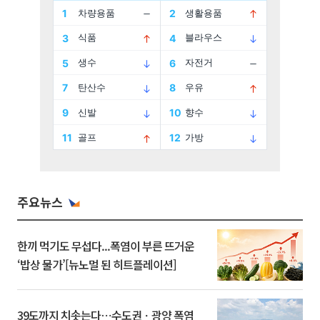
주요뉴스
한끼 먹기도 무섭다...폭염이 부른 뜨거운
‘밥상 물가’[뉴노멀 된 히트플레이션]
39도까지 치솟는다⋯수도권ㆍ광양 폭염