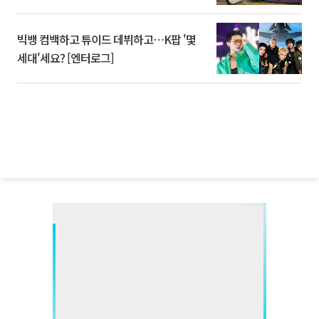
빅뱅 컴백하고 튜이드 데뷔하고⋯K팝 '몇
세대'세요? [엔터로그]