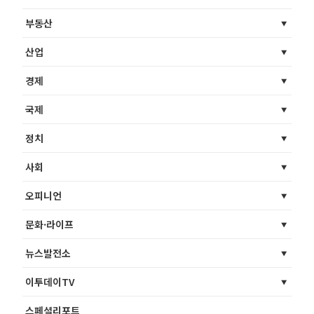
부동산
산업
경제
국제
정치
사회
오피니언
문화·라이프
뉴스발전소
이투데이TV
스페셜리포트