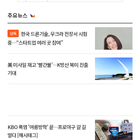
주요뉴스
한국 드론기술, 우크라 전장서 시험
단독
중…“스타트업 여러 곳 참여”
美 미사일 재고 ‘빨간불’…K방산 북미 진출
기대
KBO 폭염 '여름방학' 끝…프로야구 갈 길
멀다 [해시태그]