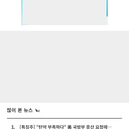
많이 본 뉴스
[특징주] “탄약 부족하다“ 美 국방부 증산 요청에⋯국내 방산주 급등세
1.