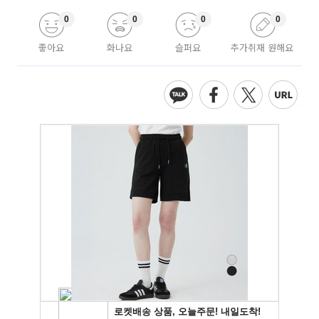
0
0
0
0
좋아요
화나요
슬퍼요
추가취재 원해요