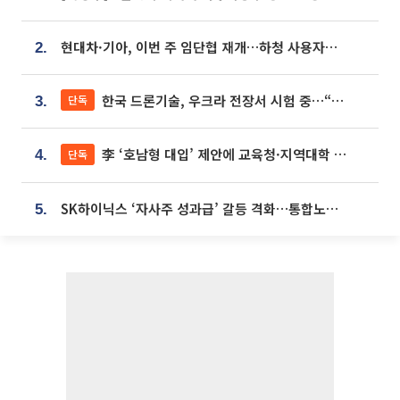
현대차·기아, 이번 주 임단협 재개…하청 사용자성 재심도 ‘변수’
2.
한국 드론기술, 우크라 전장서 시험 중…“스타트업 여러 곳 참여”
단독
3.
李 ‘호남형 대입’ 제안에 교육청·지역대학 서·논술형 입시 연계 '착수'
단독
4.
SK하이닉스 ‘자사주 성과급’ 갈등 격화…통합노조 출범 움직임
5.