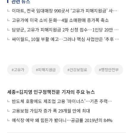
관련 뉴스
이마트, 전국 임대매장 990곳서 ‘고유가 피해지원금’ 사용 가능
고유가에 미국 소비 둔화⋯4월 소매판매 증가폭 축소
담양군, 고유가 피해지원금 2차 신청 접수…1인당 20만 원 지급
싸이월드, 10월 부활 예고…그러나 핵심 사업안은 ‘추후 공개’
#고유가
#피해지원금
#건강보험료
#행정안전부
세종=김지영 인구정책전문 기자의 주요 뉴스
반도체 호황에도 제조업 고용 '마이너스'⋯기존 주력산업 부진에 발복
고용보험 가입자 증가 폭 29개월 만에 최대
예식장 예약 왜 힘든가 봤더니⋯공급률 2019년의 84%