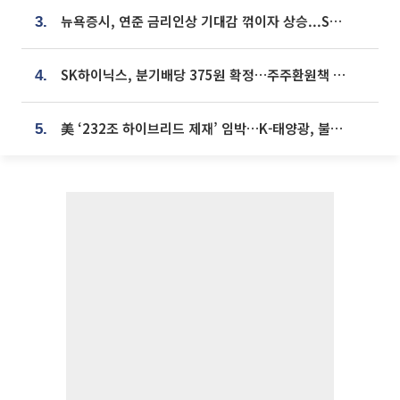
뉴욕증시, 연준 금리인상 기대감 꺾이자 상승...S&P500 사상 최고치 [종합]
3.
SK하이닉스, 분기배당 375원 확정…주주환원책 9월로 앞당겨 발표
4.
美 ‘232조 하이브리드 제재’ 임박…K-태양광, 불확실성 털고 날개 다나
5.