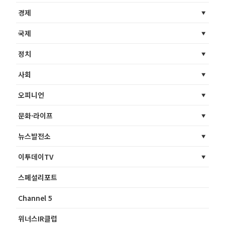
경제
국제
정치
사회
오피니언
문화·라이프
뉴스발전소
이투데이TV
스페셜리포트
Channel 5
위너스IR클럽