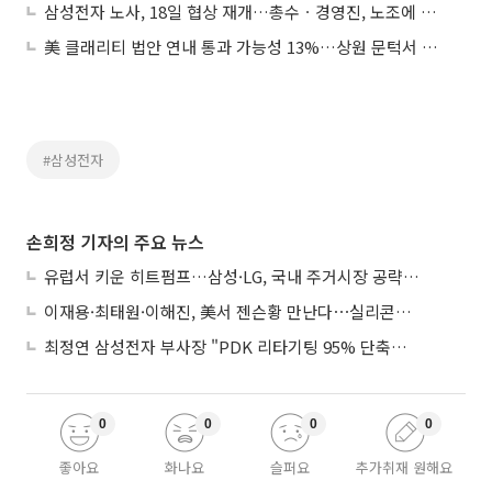
삼성전자 노사, 18일 협상 재개…총수ㆍ경영진, 노조에 잇단 대화 손짓
美 클래리티 법안 연내 통과 가능성 13%…상원 문턱서 제동
#삼성전자
손희정 기자의 주요 뉴스
유럽서 키운 히트펌프…삼성·LG, 국내 주거시장 공략 ‘속도’
이재용·최태원·이해진, 美서 젠슨황 만난다⋯실리콘밸리 집결하는 AI리더
최정연 삼성전자 부사장 "PDK 리타기팅 95% 단축…에이전트 AI 시범 활용"
0
0
0
0
좋아요
화나요
슬퍼요
추가취재 원해요