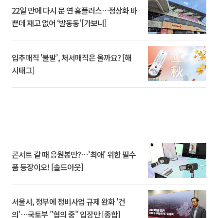
22일 만에 다시 문 연 홈플러스…정상화 바
쁜데 재고 없어 ‘발동동’[가보니]
입추매직 '불발', 처서매직은 올까요? [해
시태그]
콘서트 갈 때 응원봉만?⋯'최애' 위한 필수
품 등장이오! [솔드아웃]
서울시, 정부에 정비사업 규제 완화 '건
의'⋯국토부 "협의 중" 입장만 [종합]