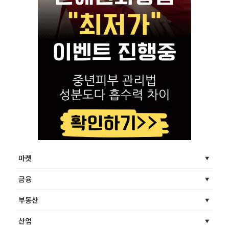
마켓
금융
부동산
산업