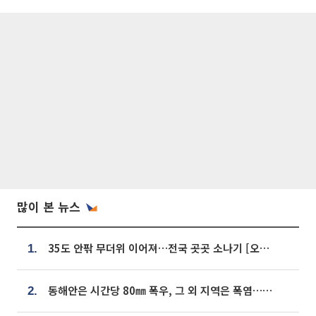
많이 본 뉴스
35도 안팎 무더위 이어져…전국 곳곳 소나기 [오늘 날씨]
1.
동해안은 시간당 80㎜ 폭우, 그 외 지역은 폭염…‘극과 극 날씨’
2.