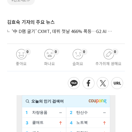
김효숙 기자의 주요 뉴스
‘中 D램 굴기’ CXMT, 데뷔 첫날 466% 폭등…G2 AI 패권 ‘쩐의 전쟁’
0
0
0
0
좋아요
화나요
슬퍼요
추가취재 원해요