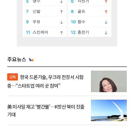
주요뉴스
한국 드론기술, 우크라 전장서 시험
단독
중…“스타트업 여러 곳 참여”
美 미사일 재고 ‘빨간불’…K방산 북미 진출
기대