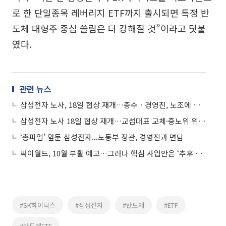
로 한 단일종목 레버리지 ETF까지 출시되면 특정 반
도체 대형주 중심 쏠림은 더 강해질 것”이라고 덧붙
였다.
관련 뉴스
삼성전자 노사, 18일 협상 재개…총수ㆍ경영진, 노조에 잇단 대화 손짓
삼성전자 노사 18일 협상 재개…교섭대표 교체·중노위 위원장 직접 참관
‘총파업’ 앞둔 삼성전자...노동부 장관, 경영진과 면담
싸이월드, 10월 부활 예고…그러나 핵심 사업안은 ‘추후 공개’
#SK하이닉스
#삼성전자
#반도체
#ETF
#반도체ETF