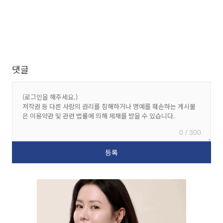
댓글
0 / 300