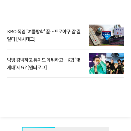
KBO 폭염 '여름방학' 끝…프로야구 갈 길
멀다 [해시태그]
빅뱅 컴백하고 튜이드 데뷔하고⋯K팝 '몇
세대'세요? [엔터로그]