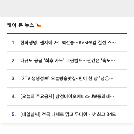
많이 본 뉴스
한화생명, 젠지에 2-1 역전승⋯KeSPA컵 결선 스테이지 2 직행
1.
대규모 공급 ‘최후 카드’ 그린벨트⋯관건은 ‘속도’ [주택공급 승부수의 조건]
2.
'2TV 생생정보' 오늘방송맛집- 민어 한 상 '청○○○' vs 전복 한 상 '명○'
3.
[오늘의 주요공시] 삼성바이오에피스·JW중외제약·한미반도체·SK바이오사이언스 등
4.
[내일날씨] 전국 대체로 맑고 무더위…낮 최고 34도
5.