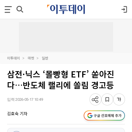
이투데이
마켓
일반
삼전·닉스 ‘몰빵형 ETF’ 쏟아진
다…반도체 랠리에 쏠림 경고등
입력 2026-05-17 10:49
김효숙 기자
구글 선호매체 추가