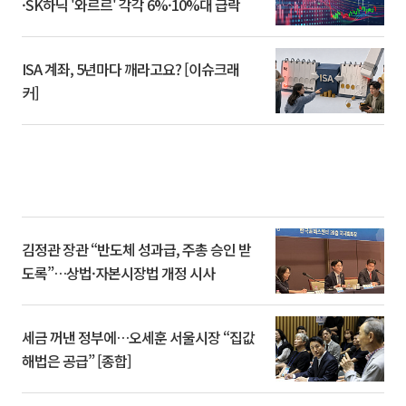
·SK하닉 '와르르' 각각 6%·10%대 급락
ISA 계좌, 5년마다 깨라고요? [이슈크래
커]
김정관 장관 “반도체 성과급, 주총 승인 받
도록”…상법·자본시장법 개정 시사
세금 꺼낸 정부에…오세훈 서울시장 “집값
해법은 공급” [종합]