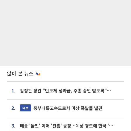
많이 본 뉴스
김정관 장관 “반도체 성과급, 주총 승인 받도록”…상법·자본시장법 개정 시사
1.
중부내륙고속도로서 미상 폭발물 발견
속보
2.
태풍 '돌핀' 이어 '찬홈' 등장…예상 경로에 한국 '한숨'
3.