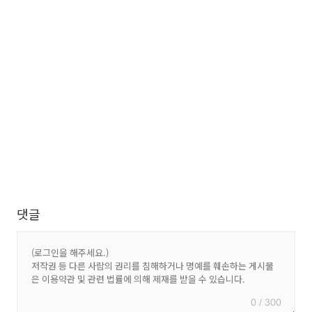
댓글
0 / 300