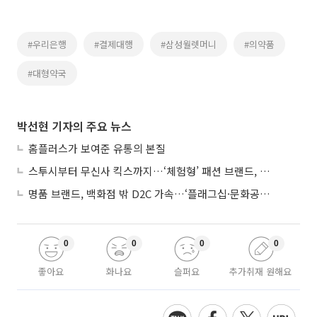
#우리은행
#결제대행
#삼성월렛머니
#의약품
#대형약국
박선현 기자의 주요 뉴스
홈플러스가 보여준 유통의 본질
스투시부터 무신사 킥스까지…‘체험형’ 패션 브랜드, 잇단 제주행
명품 브랜드, 백화점 밖 D2C 가속…‘플래그십·문화공간’ 전략 눈길
0
0
0
0
좋아요
화나요
슬퍼요
추가취재 원해요