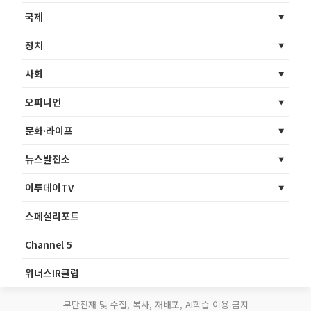
국제
정치
사회
오피니언
문화·라이프
뉴스발전소
이투데이TV
스페셜리포트
Channel 5
위너스IR클럽
무단전재 및 수집, 복사, 재배포, AI학습 이용 금지