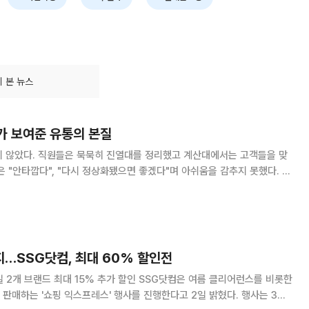
글로벌 스트리트 브랜드
9월 서울 성수동에 '입생로랑뷰티 부띠
 제주에서 팝업스토어를 연
끄'를 연다. 현재 국내에서 운영 중인 30
장을
여 개
 본 뉴스
가 보여준 유통의 본질
지 않았다. 직원들은 묵묵히 진열대를 정리했고 계산대에서는 고객들을 맞
은 "안타깝다", "다시 정상화됐으면 좋겠다"며 아쉬움을 감추지 못했다. 가
 상인들에게서 읽혔다. 언제 다시 문을 열 수 있을지 누구도 답을 하지 못
시휴업을 앞둔 마지막 주말 찾은 홈플러스 금천점의 모습이다. 겉으로는 평소
. 하지만 그 안에서 마주한 사람들의 마음은 달랐다. 고객에게는 퇴근길
었고, 직원들에게는 끝까지
…SSG닷컴, 최대 60% 할인전
일 2개 브랜드 최대 15% 추가 할인 SSG닷컴은 여름 클리어런스를 비롯한
판매하는 '쇼핑 익스프레스' 행사를 진행한다고 2일 밝혔다. 행사는 3일