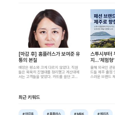
[마감 후] 홈플러스가 보여준 유
스투시부터 
통의 본질
지…‘체험형’
제주행
매장은 평소와 크게 다르지 않았다. 직원
올해 외국인 관광
들은 묵묵히 진열대를 정리했고 계산대에
드들 제주 출점 
서는 고객들을 맞았다. 카트를 끌던 고객
스러운 브랜드 체
들은 "안타깝다", "다시 정상화됐으면 좋
패션 브랜드들의
겠다"며 아쉬움을 감추지 못했다. 가장 무
달라지고 있다. 
거운 표정은 입점업체 상인들에게서 읽혔
울 핵심 상권을 
다. 언제 다시 문을 열 수 있을지 누구도
토어와 팝업스토
최근 키워드
답을 하지 못했다. 지난달 11일, 임시휴업
행객을 겨냥한 '
을 앞둔 마지막 주말 찾은 홈플러스 금천
서고 있다. 관광
점의 모습이다. 겉으로는 평소와 다르지
합한 새로운 오
않은 풍경이었다. 하지만 그 안에서 마주
제주가 떠오르고 
마감후
홈플러스
MBK
메리츠