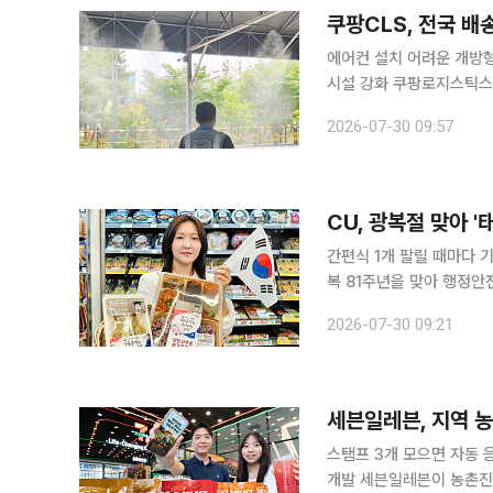
쿠팡CLS, 전국 배
에어컨 설치 어려운 개방형
시설 강화 쿠팡로지스틱스
형 냉방시설인 '쿨링포그'
2026-07-30 09:57
미터(μm) 이하의 미세 
전후 작업자의 얼굴 피부 
진 것으로 나타났다. CL
CU, 광복절 맞아 
간편식 1개 팔릴 때마다 
복 81주년을 맞아 행정안
원 후원을 위한 캠페인을 
2026-07-30 09:21
보인다. 고추장 불고기 정
는 태극기 디자인과 이태준
은 몽골에서 근대 의료를
세븐일레븐, 지역 
스탬프 3개 모으면 자동 
개발 세븐일레븐이 농촌진