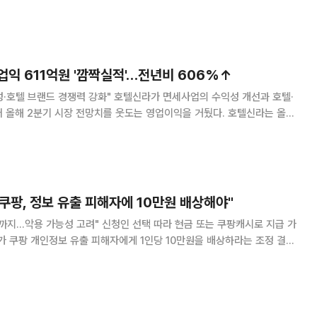
린다. 럭키슈에뜨는 최대 45% 할인에 추가 20% 혜택을 제공하며 닥스·
 최대 60% 할인한다. 랑콤은 대표 상품 구매 시 본품 용량 상당의 샘플
역시즌 외투와 스메그, 삼성전자 등 가전·유아동 상품도 특가에 선보인
품 최대 10% 할인
업익 611억원 '깜짝실적'…전년비 606%↑
·호텔 브랜드 경쟁력 강화" 호텔신라가 면세사업의 수익성 개선과 호텔·
 올해 2분기 시장 전망치를 웃도는 영업이익을 거뒀다. 호텔신라는 올해
원으로 지난해 같은 기간보다 606% 증가한 것으로 잠정 집계됐다고 31일
 552억원을 10.7% 웃도는 성적이다. 같은 기간 매출은 9718억원으로
제공항 제1여객터미널 면세점(DF1) 영업 종료가 매출 감소에 영향을 미쳤
원을 기록하며 흑자
쿠팡, 정보 유출 피해자에 10만원 배상해야"
까지…악용 가능성 고려" 신청인 선택 따라 현금 또는 쿠팡캐시로 지급 가
 쿠팡 개인정보 유출 피해자에게 1인당 10만원을 배상하라는 조정 결정
정보 유출에 따른 손해배상 책임이 인정된 첫 사례다. 소비자분쟁조정위원회
 본 소비자 50명이 제기한 집단분쟁조정 신청을 심의한 결과 쿠팡이 신청
위자료를 지급해야 한다고 결정했다"고 31일 밝혔다. 위원회는 유출된 정
 주소뿐 아니라 공동현관 비밀번호