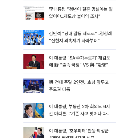
李대통령 “청년이 결혼 망설이는 일
없어야...제도상 불이익 조사”
김민석 “당내 갈등 제로로”…정청래
“신천지 의혹제기 사과부터”
이 대통령 ‘ISA·주가누르기’ 재검토
에 野 “졸속 국정” VS 與 “환영”
與 전대 주말 2연전…호남 앞두고
주도권 다툼
이 대통령, 부동산 2차 회의도 6시
간 마라톤…"기존 사고 벗어나 과감
히 실천"
이 대통령, '호우피해' 안동·의성군