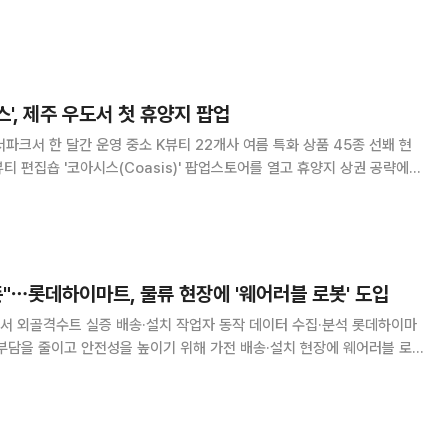
 한 달간 전국 매장에서 지역상생 파우치 음료 12종을 대상으로 스탬프 이
다. 행사 상품을 구매하고 세븐앱에서 엘포인트를 적립하면 스탬프 1개가
으면 이벤트에 자동 응모되며 앱 내 이벤트 페이지에 지역 상생 응원 댓글
배로 높아진다. 추첨을 통해
', 제주 우도서 첫 휴양지 팝업
파크서 한 달간 운영 중소 K뷰티 22개사 여름 특화 상품 45종 선봬 현
티 편집숍 '코아시스(Coasis)' 팝업스토어를 열고 휴양지 상권 공략에
음달 1일부터 한 달간 제주시 우도면의 문화예술단지인 '훈데르트바서파
토어를 운영한다고 30일 밝혔다. 코아시스가 백화점과 아울렛을 벗어나 관
 것은 이번이 처음이다.▲본지 7월19일자 훈데르트바서파크는 숙박시설
등을 갖춘 관광단지로 연간 약 1
"⋯롯데하이마트, 물류 현장에 '웨어러블 로봇' 도입
서 외골격수트 실증 배송·설치 작업자 동작 데이터 수집·분석 롯데하이마
부담을 줄이고 안전성을 높이기 위해 가전 배송·설치 현장에 웨어러블 로
마트는 서울 강남구 에프알티로보틱스 본사에서 AI 기반 웨어러블 로봇의
위한 업무협약을 체결했다고 30일 밝혔다. 협약식에는 신현채 롯데하이마트
프알티로보틱스 대표 등이 참석했다. 롯데하이마트는 다음달 말부터 내년
서 에프알티로보틱스가 개발한 외골격수트를