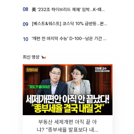
08
美 ‘232조 하이브리드 제재’ 임박…K-태양광, 불확실성 털고 날개 다나
[베스트&워스트] 코스닥 10% 급반등…본느, 최대주주 변경 기대에 270% 폭등
09
'개편 전 마지막 수능' D-100⋯남은 기간 성적 올릴 전략은
10
최신 영상
부동산 세제개편 아직 끝 아
냐? "종부세율 발표보다 내릴