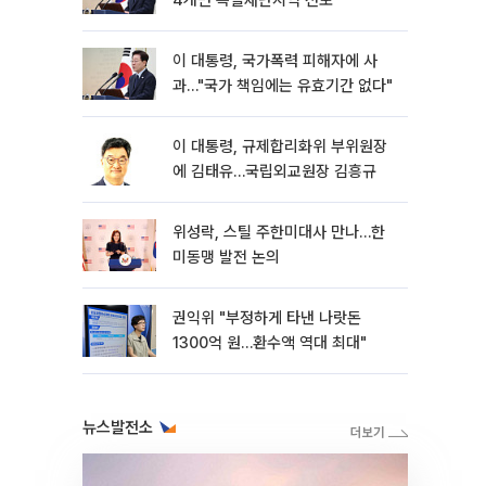
4개면 특별재난지역 선포
이 대통령, 국가폭력 피해자에 사
과…"국가 책임에는 유효기간 없다"
이 대통령, 규제합리화위 부위원장
에 김태유…국립외교원장 김흥규
위성락, 스틸 주한미대사 만나…한
미동맹 발전 논의
권익위 "부정하게 타낸 나랏돈
1300억 원…환수액 역대 최대"
뉴스발전소