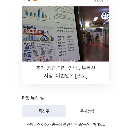
추가 공급 대책 임박…부동산
시장 '이번엔?' [포토]
마켓 뉴스
특징주
투자전략
스페이스X 주가 반등에 관련주 ‘껑충’⋯스피어 18%ㆍ에이치브이엠 12%↑