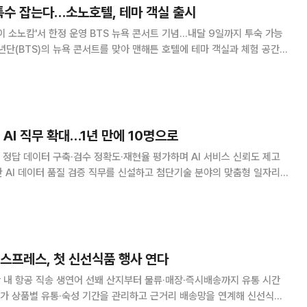
특수 잡는다…소노호텔, 테마 객실 출시
바이 소노캄'서 한정 운영 BTS 뉴욕 콘서트 기념…내달 9일까지 투숙 가능
단(BTS)의 뉴욕 콘서트를 맞아 맨해튼 호텔에 테마 객실과 체험 공간을
뉴욕 맨해튼의 5성급 호텔 '33호텔 바이 소노캄'에서 'BTS 더 시티 아
 ARIRANG-NEW YORK)' 전용 객실 패키지를 선보인다고 31일 밝혔다.
2일 현지에서 열리는 BTS 뉴욕 콘서트를 기념해 마련됐다. 프로젝트 공식
 AI 직무 확대…1년 만에 10명으로
I 정답 데이터 구축·검수 정확도·재현율 평가하며 AI 서비스 신뢰도 제고
 AI 데이터 품질 검증 직무를 신설하고 첨단기술 분야의 맞춤형 일자리를
월 한 명으로 시작한 ‘AI 데이터 품질 검증’ 직무에 현재 장애인 직원 10
일 밝혔다. 이들은 가품 탐지에 사용되는 외부 AI 모델의 성능을 평가하기
하고 검수한다. AI가 내놓은 결과를 정답 데이터와 비교해 정확도와 재현
지 기능의
스프레스, 첫 신선식품 행사 연다
간 내 항공 직송 생연어 선봬 산지부터 물류·매장·즉시배송까지 유통 시간
가 상품별 유통·숙성 기간을 관리하고 근거리 배송망을 연계해 신선식품