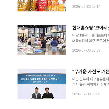
행한다. 세븐일레븐은 8월
2026-07-30 09:14
벤트를 한다고 30일 밝혔
쌓인다. 스탬프 3개를 모
을 남기면 당첨 확률이 3
현대홈쇼핑 '코아시스
내달 1일부터 훈데르트바서
대홈쇼핑이 제주 우도에 뷰
나선다. 현대홈쇼핑은 다
2026-07-30 08:58
크'에서 코아시스 팝업스
광지에서 매장을 선보이는
과 미술관, 카페, 산책로 
"무거운 가전도 거뜬
내달 말부터 대구물류센터
트가 물류 작업자의 신체 
봇을 도입한다. 롯데하이
2026-07-30 08:00
공동 실증 및 상용화를 
SCM부문장과 장재호 에
4월까지 대구물류센터에