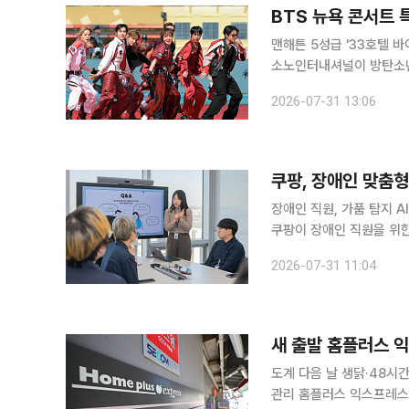
BTS 뉴욕 콘서트 
맨해튼 5성급 '33호텔 
소노인터내셔널이 방탄소년
마련한다. 소노인터내셔널은 
2026-07-31 13:06
리랑-뉴욕(S THE CITY
이번 패키지는 다음달 1~
파트너사인 33호텔 바이
쿠팡, 장애인 맞춤형
장애인 직원, 가품 탐지 A
쿠팡이 장애인 직원을 위한
확대한다. 쿠팡은 지난해 6
2026-07-31 11:04
명이 근무하고 있다고 31
위해 정답 데이터셋을 구축
율 등을 평가하며 가품 탐
새 출발 홈플러스 익
도계 다음 날 생닭·48시
관리 홈플러스 익스프레스