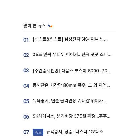
많이 본 뉴스
[베스트&워스트] 삼성전자·SK하이닉스 밀린 한 주…상상인증권은 85% 급등
01
35도 안팎 무더위 이어져…전국 곳곳 소나기 [오늘 날씨]
02
03
[주간증시전망] 다음주 코스피 6000~7000⋯“外人 수급은 정책이 변수”
동해안은 시간당 80㎜ 폭우, 그 외 지역은 폭염…‘극과 극 날씨’
04
뉴욕증시, 연준 금리인상 기대감 꺾이자 상승...S&P500 사상 최고치 [종합]
05
SK하이닉스, 분기배당 375원 확정…주주환원책 9월로 앞당겨 발표
06
뉴욕증시, 상승...나스닥 1.3% ↑
07
속보