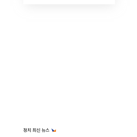
것" 장기거주·양도세 전망 I 집
땅지성 I 김인만, 진미윤
정치 최신 뉴스