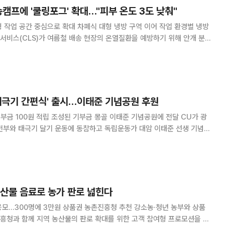
송캠프에 '쿨링포그' 확대…"피부 온도 3도 낮춰"
 작업 공간 중심으로 확대 차폐식 대형 냉방 구역 이어 작업 환경별 냉방
서비스(CLS)가 여름철 배송 현장의 온열질환을 예방하기 위해 안개 분사
를 전국 작업장으로 확대한다고 30일 밝혔다. 쿨링포그는 지름 7마이크로
물입자를 안개처럼 분사해 주변 열을 낮추는 장치다. CLS가 쿨링포그 가동
표면 온도를 열화상 카메라로 측정한 결과 가동 후 온도가 3도 이상 낮아
S는 각 배송캠프의 구조와
'태극기 간편식' 출시…이태준 기념공원 후원
기부금 100원 적립 조성된 기부금 몽골 이태준 기념공원에 전달 CU가 광
전부와 태극기 달기 운동에 동참하고 독립운동가 대암 이태준 선생 기념공
진행한다고 30일 밝혔다. CU는 한돈을 활용한 '태극기 간편식' 3종을 선
식과 마늘쫑 한돈 불고기 김밥, 한돈 불고기 샌드로 구성했다. 상품 전면에
 선생의 독립운동 활동을 확인할 수 있는 QR코드를 넣었다. 이태준 선생
 전파하고 독립운동 단체
농산물 음료로 농가 판로 넓힌다
응모…300명에 3만원 상품권 농촌진흥청 추천 강소농·청년 농부와 상품
흥청과 함께 지역 농산물의 판로 확대를 위한 고객 참여형 프로모션을 진