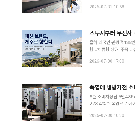
경쟁력 강화에 나선다. 홈
2026-07-31 10:58
림 끝! 신선함 시작!'을 
이내 항공 직송한 노르웨
성 기간을 5일 이내로 관
스투시부터 무신사 
올해 외국인 관광객 138
험…'체류형 상권' 주목 
등 서울 핵심 상권을 넘
2026-07-30 17:00
한 '체험형 리테일' 경쟁
거점으로 제주가 떠오르고
31일 제주에서 팝업스토어
폭염에 냉방가전 소
6월 소비자상담 5만485
228.4%↑ 폭염으로 에
증가한 것으로 나타났다. 
2026-07-30 10:30
소비자원은 지난달 137
30일 밝혔다. 전월보다 
월 대비 111%, 선풍기는