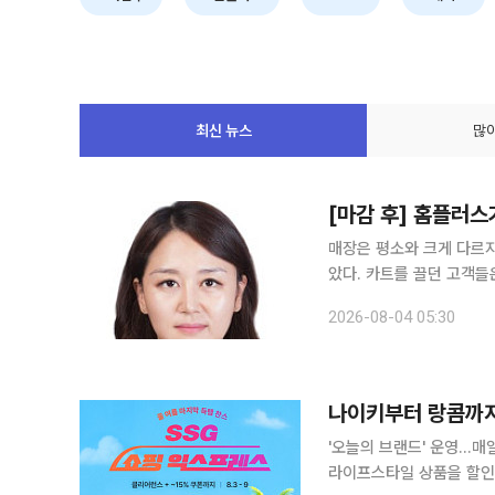
한 사람들의 마음은 달랐다. 고객에게는
업계에 따르면 
퇴근길에 들르는 장보기 공간이었고, 직
스투시는 31일
원들에게는 끝까지
다. 국내 첫 매
최신 뉴스
많이
[마감 후] 홈플러스
매장은 평소와 크게 다르
았다. 카트를 끌던 고객들
장 무거운 표정은 입점업체
2026-08-04 05:30
했다. 지난달 11일, 임
와 다르지 않은 풍경이었다
에 들르는 장보기 공간이
나이키부터 랑콤까지
'오늘의 브랜드' 운영…매
라이프스타일 상품을 할인 