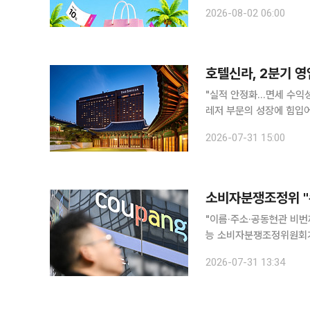
부터 9일까지 일주일간 열
2026-08-02 06:00
헤지스·스톤헨지 등 잡화는
을 증정하고 코오롱스포츠 
다. 행사 기간 신세계몰 상
호텔신라, 2분기 영
"실적 안정화…면세 수익성
레저 부문의 성장에 힘입어
2분기 영업이익이 611억
2026-07-31 15:00
공시했다. 증권가 전망치인
5.2% 감소했다. 인천국
다. 당기순이익은 214억
소비자분쟁조정위 "
"이름·주소·공동현관 비번
능 소비자분쟁조정위원회가
을 내렸다. 쿠팡의 개인
2026-07-31 13:34
는 "개인정보 유출 피해를
인들에게 각각 10만원의 
보에 회원 이름과 이메일,