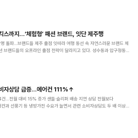
플러스 익스프레스는 다음달 5일까지 전국 매장에서 신선식품 행사 '기다
진행한다고 31일 밝혔다. 행사에서는 도계 다음 날 판매하는 생닭과 48시간
이산 생연어를 선보인다. 산소 포장으로 신선도를 유지한 완도산 전복과 숙
리한 국내산 삼겹살·목살도
킥스까지…‘체험형’ 패션 브랜드, 잇단 제주행
만명 돌파…브랜드들 제주 출점 잇따라 여행 동선 속 자연스러운 브랜드 체
패션 브랜드들의 오프라인 출점 전략이 달라지고 있다. 성수동과 압구정동
어 제주에 플래그십 스토어와 팝업스토어를 잇달아 선보이며 여행객을 겨냥
에 나서고 있다. 관광과 쇼핑, 브랜드 경험을 결합한 새로운 오프라인 전략의
 있는 것이다. 30일 유통업계에 따르면 글로벌 스트리트 브랜드 스투시는
를 연다. 국내 첫 매장을
비자상담 급증…에어컨 111%↑
4건…전월 대비 15% 증가 샌들·슬리퍼 배송 지연 상담 전월보다
어컨과 선풍기 등 냉방가전 수요가 늘면서 관련 소비자상담도 두 배 이상
샌들·슬리퍼 배송 지연과 공연 시작 지연을 둘러싼 불만도 잇따랐다. 한국
2소비자상담센터에 접수된 소비자상담이 총 5만4854건으로 집계됐다고
13% 증가한 규모다. 폭염과 여름철 수요 증가의 영향으로 에어컨 상담은 전
 109% 늘었다. 음식물처리기