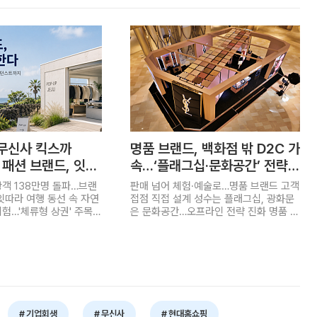
무신사 킥스까
명품 브랜드, 백화점 밖 D2C 가
 패션 브랜드, 잇단
속…‘플래그십·문화공간’ 전략
눈길
객 138만명 돌파…브랜
판매 넘어 체험·예술로…명품 브랜드 고객
잇따라 여행 동선 속 자연
접점 직접 설계 성수는 플래그십, 광화문
험…'체류형 상권' 주목
은 문화공간…오프라인 전략 진화 명품 브
 오프라인 출점 전략이
랜드들이 백화점을 벗어나 독립 매장과
성수동과 압구정동 등 서
문화예술 공간으로 고객 접점을 확대하고
넘어 제주에 플래그십 스
있다. 백화점이 여전히 핵심 판매 채널인
어를 잇달아 선보이며 여
것은 변함없지만 브랜드 경험을 직접 설
체험형 리테일' 경쟁에 나
계하고 고객과의 관계를 강화하기 위한
과 쇼핑, 브랜드 경험을 결
D2C(Direct to Consumer·소비자 대상
프라인 전략의 거점으로
직접 판매) 전략이 본격화하는 모습이다.
있는 것이다. 30일 유통
29일 유통업계에 따르면 입생로랑뷰티는
기업회생
무신사
현대홈쇼핑