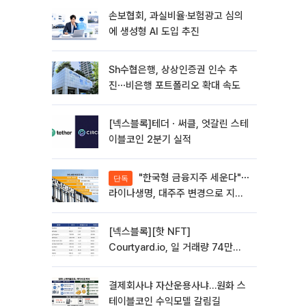
손보협회, 과실비율·보험광고 심의
에 생성형 AI 도입 추진
Sh수협은행, 상상인증권 인수 추
진⋯비은행 포트폴리오 확대 속도
[넥스블록]테더ㆍ써클, 엇갈린 스테
이블코인 2분기 실적
"한국형 금융지주 세운다"⋯
단독
라이나생명, 대주주 변경으로 지주
사 전환 첫발
[넥스블록][핫 NFT]
Courtyard.io, 일 거래량 74만
5040달러… 바닥가 5달러
결제회사냐 자산운용사냐…원화 스
테이블코인 수익모델 갈림길