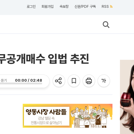
로그인
회원가입
속보창
신문/PDF 구독
RSS
무공개매수 입법 추진
00:00 / 02:48
 듣기