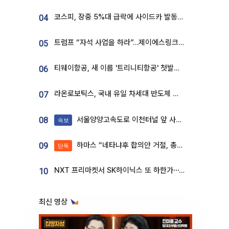
코스피, 장중 5%대 급락에 사이드카 발동…삼성·SK 동반 폭락
04
트럼프 “자석 사업을 하라”…제이에스링크, 비중국 영구자석 공급망 구축 속도
05
티웨이항공, 새 이름 '트리니티항공' 첫발…SSC 전략 본격화
06
라온로보틱스, 국내 유일 차세대 반도체 공정 로봇 개발 ‘고객사 테스트 진행’
07
서울양양고속도로 이천터널 앞 사고 발생
08
속보
하마스 “네타냐후 합의안 거절, 총선 앞두고 시간 끌기”
09
단독
NXT 프리마켓서 SK하이닉스 또 하한가⋯‘11주 거래’에 시초가 왜곡
10
최신 영상