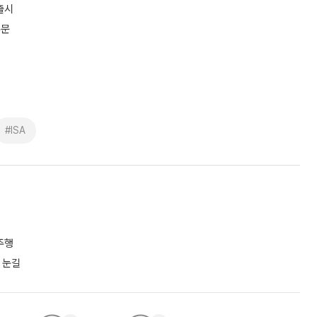
출시
주문
#ISA
주행
 눈길