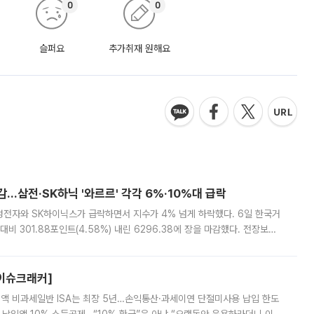
0
0
슬퍼요
추가취재 원해요
감…삼전·SK하닉 '와르르' 각각 6%·10%대 급락
삼성전자와 SK하이닉스가 급락하면서 지수가 4% 넘게 하락했다. 6일 한국거
비 301.88포인트(4.58%) 내린 6296.38에 장을 마감했다. 전장보다
스피는 장중 한때 6550.94까지 오르기도 했으나 6238.32까지 밀리기도 했
[이슈크래커]
 전액 비과세일반 ISA는 최장 5년…손익통산·과세이연 단절미사용 납입 한도