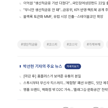
이억원 "생산적금융 기반 다졌다"…국민참여성장펀드 22일 
"무늬만 생산적금융 안 돼"…금융위, KPI 반영·팩트북 공개 
블랙록 토큰화 MMF, 유럽 시장 진출∙∙∙스테이블코인 확장
#생산적금융
#코스피
#코스닥
#가계부채
박선현 기자의 주요 뉴스
자세히보기
[마감 후] 홈플러스가 보여준 유통의 본질
스투시부터 무신사 킥스까지…‘체험형’ 패션 브랜드, 잇단 제
명품 브랜드, 백화점 밖 D2C 가속…‘플래그십·문화공간’ 전략