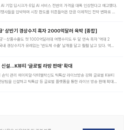
 AI 기업 딥시크가 6일 AI 서비스 전반의 가격을 대폭 인상한다고 예고했다.
 경쟁사들을 압박하며 시장 판도를 뒤흔들어온 만큼 이례적인 전략 변화로 평
 이날 공지를 통해 구체적인 인상 폭은 공개하지 않았지만 상당한 수
' 상반기 경상수지 흑자 2000억달러 육박 [종합]
급'⋯상품수출도 첫 1000억달러대 여행수지도 두 달 연속 흑자 '역대 2
국내 경상수지가 유례없는 '반도체 수출' 날개를 달고 훨훨 날고 있다. 역대
경상수지 뿐 아니라 상반기 경상수지 흑자도 2000억달러에 근접하며 사상 최
신설…K뷰티 ‘글로벌 라방 판매’ 확대
터 손익 관리 에이피알·닥터멜락신도 틱톡샵 라이브방송 강화 글로벌 K뷰티
담팀을 신설하고 틱톡샵 등 글로벌 플랫폼을 통한 라이브 방송 판매 확대에
급하는 데서 한발 더 나아가 방송 기획과 상품 구성, 출연자 섭외, 손익