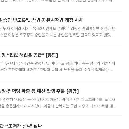
납입액 10% 소득공제…“10% 환급”은 아냐 “오랫동안 운용하라더니 이제
 ‘만능 절세 통장’으로 불리는 개인종합자산관리계좌(ISA)가 두 갈래로 개
주총 승인 받도록”…상법·자본시장법 개정 시사
닌 투자 이어갈 시기” “주52시간제도 손봐야” 김정관 산업통상부 장관이 반
 수준 이상은 주주총회 승인을 거치는 방안을 검토할 필요가 있다고 밝혔다.
배구조와 주주권 강화 논의가 이어지는 가운데, 핵심 연구인력에 대한
 “집값 해법은 공급” [종합]
안” 우려재개발·재건축 활성화 및 비아파트 공급 확대 촉구 정부와 서울시의
정부가 고가주택과 비거주 1주택자 등의 세 부담을 높여 수요를 억제하는 카
키울 것이라며 세금이 아닌 공급이 근본적인 처방이라고 전면 반박했다.
방·전력망 확충 등 예산 반영 주문 [종합]
과 관련해 "사실상 국가적인 기후 재난"이라며 취약계층 보호와 야외 노동자
정력을 총동원하라고 지시했다. 아울러 반복되는 극한 기후에 대비해 폭염 대응
영하는 방안도 검토하라고 주문했다. 이 대통령은 이날 폭염·가뭄 대
예고⋯‘초저가 전략’ 접나