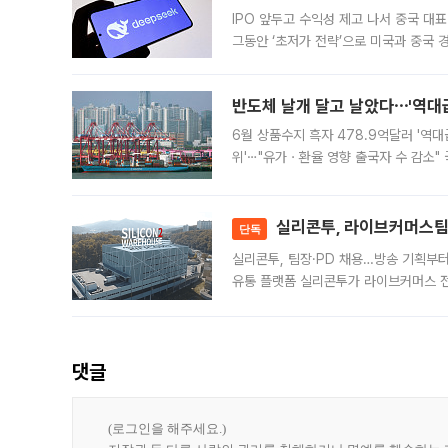
IPO 앞두고 수익성 제고 나서 중국 대표
그동안 ‘초저가 전략’으로 미국과 중국
가된다. 블룸버그통신에 따르면 딥시크는
반도체 날개 달고 날았다⋯'역대급
6월 상품수지 흑자 478.9억달러 '역대
위'⋯"유가ㆍ환율 영향 출국자 수 감소" 
급 수출 호조가 매달 이어지면서 6월 
대 기
실리콘투, 라이브커머스팀 
단독
실리콘투, 팀장·PD 채용…방송 기획부
유통 플랫폼 실리콘투가 라이브커머스 전
나섰다. 국내 화장품을 해외 유통망에 공
댓글