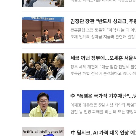
이월도 폐지…기존 계좌까지 적용청년형 
는 5년마다 계좌를 해지하라는 건가요?”
편을
김정관 장관 “반도체 성과급, 
관훈클럽 초청 토론회 “이익 나눌 때 아
도체 업계의 성과급 지급과 관련해 일정
최근 상법·자본시장법 개정으로 기업 지
세금 꺼낸 정부에…오세훈 서울시장
정부 세제 개편에 “매물 잠김·전월세 불
부동산 해법 전쟁이 본격화하고 있다. 
드를 꺼내자 서울시는 전·월세 부담만 
李 "폭염은 국가적 기후재난"…냉
이재명 대통령은 6일 사상 최악의 폭염
안전 등 인명 피해를 막는 데 모든 행
인프라 확충 계획을 내년도 예산안에 반
中 딥시크, AI 가격 대폭 인상 