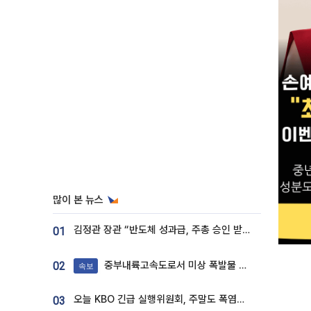
많이 본 뉴스
김정관 장관 “반도체 성과급, 주총 승인 받도록”…상법·자본시장법 개정 시사
01
중부내륙고속도로서 미상 폭발물 발견
02
속보
오늘 KBO 긴급 실행위원회, 주말도 폭염취소 될까
03