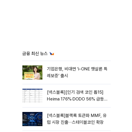
금융 최신 뉴스
기업은행, 비대면 ‘i-ONE 햇살론 특
례보증’ 출시
[넥스블록][인기 검색 코인 톱15]
Heima 176%·DODO 56% 급등…
대형주 속 고변동 알트 부각
[넥스블록]블랙록 토큰화 MMF, 유
럽 시장 진출∙∙∙스테이블코인 확장