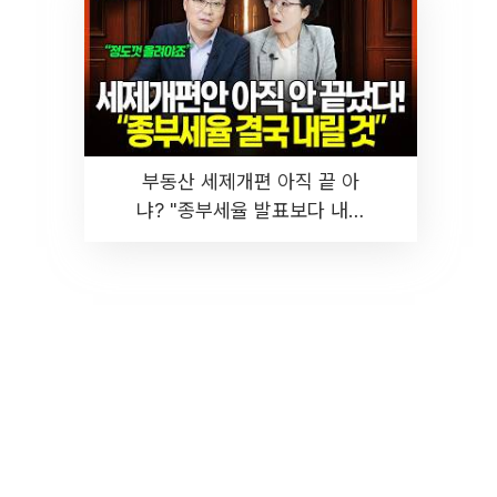
부동산 세제개편 아직 끝 아
냐? "종부세율 발표보다 내릴
것" 장기거주·양도세 전망 I 집
땅지성 I 김인만, 진미윤