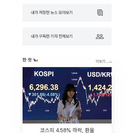
내가 저장한 뉴스 모아보기
내가 구독한 기자 전체보기
한 컷
코스피 4.58% 하락, 환율