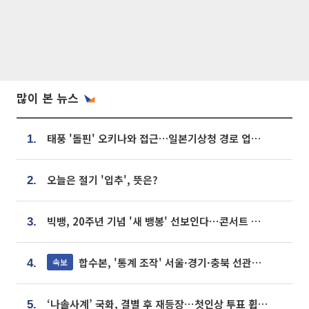
많이 본 뉴스
태풍 '돌핀' 오키나와 접근…일본기상청 경로 업데이트
1.
오늘은 절기 '입추', 뜻은?
2.
빅뱅, 20주년 기념 '새 뱅봉' 선보인다⋯콘서트 앞두고 팝업 개최
3.
합수본, '통계 조작' 서울·경기·충북 선관위 등 추가 압수수색
속보
4.
‘나솔사계’ 국화, 결별 후 재등장⋯첫인상 투표 휩쓸고 ‘인기녀’ 등극
5.