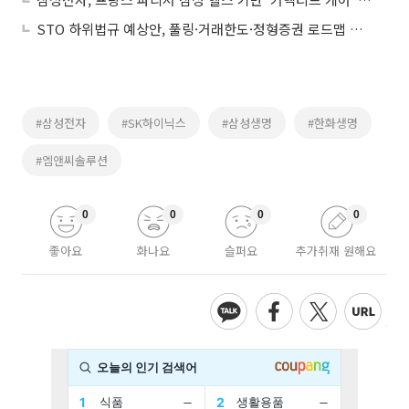
STO 하위법규 예상안, 풀링·거래한도·정형증권 로드맵 제시
#삼성전자
#SK하이닉스
#삼성생명
#한화생명
#엠앤씨솔루션
0
0
0
0
좋아요
화나요
슬퍼요
추가취재 원해요