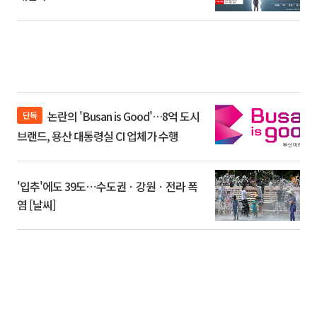
논란의 'Busan is Good'…8억 도시
단독
브랜드, 용산 대통령실 CI 업체가 수행
'입추'에도 39도⋯수도권ㆍ강원ㆍ전라 폭
염 [날씨]