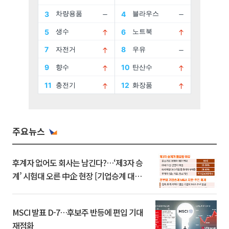
주요뉴스
후계자 없어도 회사는 남긴다?…‘제3자 승
계’ 시험대 오른 中企 현장 [기업승계 대전
환]
MSCI 발표 D-7…후보주 반등에 편입 기대
재점화