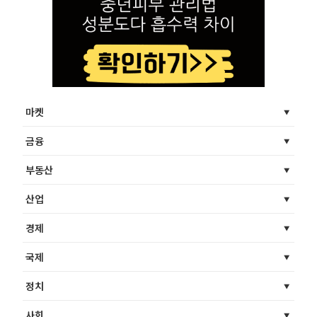
마켓
금융
부동산
산업
경제
국제
정치
사회