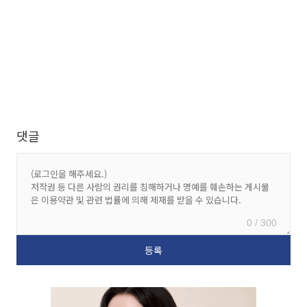
댓글
0 / 300