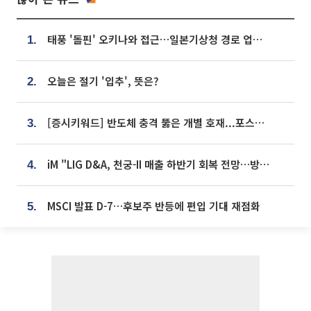
태풍 '돌핀' 오키나와 접근…일본기상청 경로 업데이트
1.
오늘은 절기 '입추', 뜻은?
2.
[증시키워드] 반도체 충격 뚫은 개별 호재...포스코퓨처엠·에코프로·한화솔루션 '눈길'
3.
iM "LIG D&A, 천궁-II 매출 하반기 회복 전망…방산 톱픽 유지"
4.
MSCI 발표 D-7…후보주 반등에 편입 기대 재점화
5.