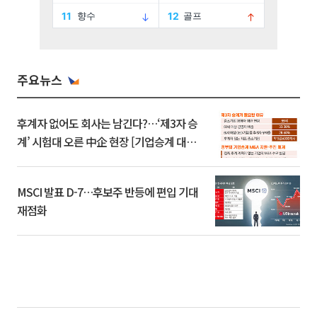
주요뉴스
후계자 없어도 회사는 남긴다?…‘제3자 승
계’ 시험대 오른 中企 현장 [기업승계 대전
환]
MSCI 발표 D-7…후보주 반등에 편입 기대
재점화