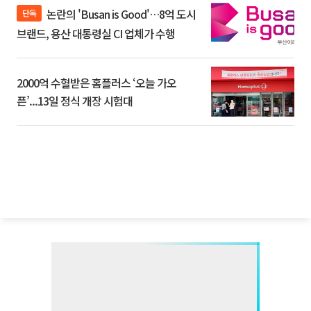
논란의 'Busan is Good'…8억 도시
단독
브랜드, 용산 대통령실 CI 업체가 수행
2000억 수혈받은 홈플러스 ‘오늘 가오
픈’...13일 정식 개장 시험대