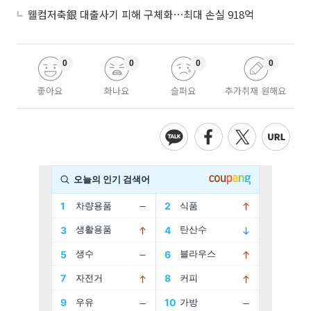
웰컴저축銀 대출사기 피해 구체화⋯최대 손실 918억
0
0
0
0
좋아요
화나요
슬퍼요
추가취재 원해요