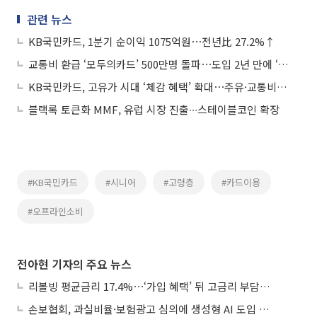
관련 뉴스
KB국민카드, 1분기 순이익 1075억원⋯전년比 27.2%↑
교통비 환급 ‘모두의카드’ 500만명 돌파⋯도입 2년 만에 ‘국민카드’ 자리매김
KB국민카드, 고유가 시대 ‘체감 혜택’ 확대⋯주유·교통비 지원 강화
블랙록 토큰화 MMF, 유럽 시장 진출∙∙∙스테이블코인 확장
#KB국민카드
#시니어
#고령층
#카드이용
#오프라인소비
전아현 기자의 주요 뉴스
리볼빙 평균금리 17.4%⋯‘가입 혜택’ 뒤 고금리 부담 주의
손보협회, 과실비율·보험광고 심의에 생성형 AI 도입 추진