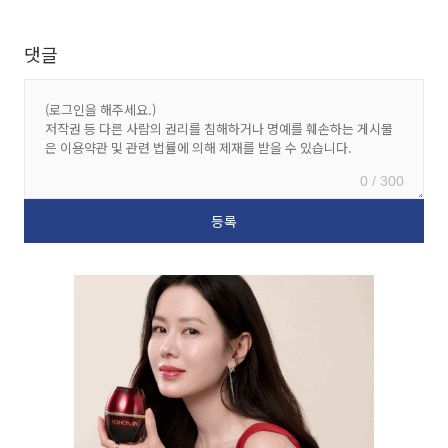
댓글
0 / 300