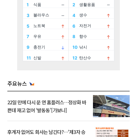
주요뉴스
22일 만에 다시 문 연 홈플러스…정상화 바
쁜데 재고 없어 ‘발동동’[가보니]
후계자 없어도 회사는 남긴다?…‘제3자 승