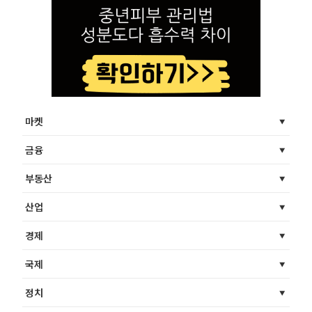
마켓
금융
부동산
산업
경제
국제
정치