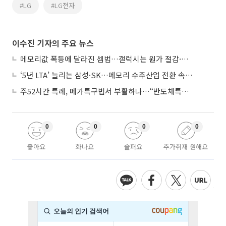
#LG
#LG전자
이수진 기자의 주요 뉴스
메모리값 폭등에 달라진 셈법…갤럭시는 원가 절감·아이폰은 서비스 확대
‘5년 LTA’ 늘리는 삼성·SK…메모리 수주산업 전환 속 다른 셈법
주52시간 특례, 메가특구법서 부활하나…“반도체특별법 담겨야”
0
0
0
0
좋아요
화나요
슬퍼요
추가취재 원해요