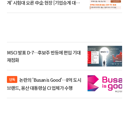
계’ 시험대 오른 中企 현장 [기업승계 대전
환]
MSCI 발표 D-7…후보주 반등에 편입 기대
재점화
논란의 'Busan is Good'…8억 도시
단독
브랜드, 용산 대통령실 CI 업체가 수행