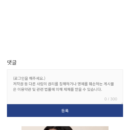
댓글
0 / 300