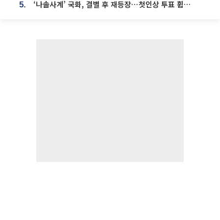
‘나솔사계’ 국화, 결별 후 재등장⋯첫인상 투표 휩쓸고 ‘인기녀’ 등극
5.