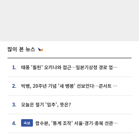
많이 본 뉴스
태풍 '돌핀' 오키나와 접근…일본기상청 경로 업데이트
1.
빅뱅, 20주년 기념 '새 뱅봉' 선보인다⋯콘서트 앞두고 팝업 개최
2.
오늘은 절기 '입추', 뜻은?
3.
합수본, '통계 조작' 서울·경기·충북 선관위 등 추가 압수수색
속보
4.