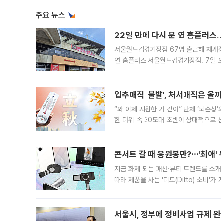
주요 뉴스
22일 만에 다시 문 연 홈플러스
서울월드컵경기장점 67명 출근해 재개점 
연 홈플러스 서울월드컵경기장점. 7일 
우유, 과일 같은 신선식품이 차근차근 자
입추매직 '불발', 처서매직은 올
“와 이제 시원한 거 같아” 단체 ‘뇌손상
한 더위 속 30도대 초반이 상대적으로
지역에 있었습니다. 7월 말에는 서풍과
콘서트 갈 때 응원봉만?⋯'최애'
지금 화제 되는 패션·뷰티 트렌드를 소개
따라 제품을 사는 '디토(Ditto) 소비
어디일까요? 아이돌 콘서트 시작을 기다
서울시, 정부에 정비사업 규제 완화