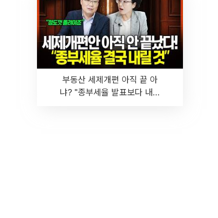
부동산 세제개편 아직 끝 아
냐? "종부세율 발표보다 내릴
것" 장기거주·양도세 전망 I 집
땅지성 I 김인만, 진미윤