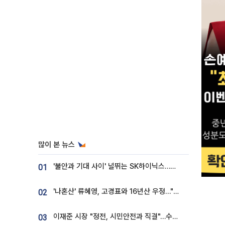
많이 본 뉴스
'불안과 기대 사이' 널뛰는 SK하이닉스…증권가 "HBM4·LTA 기반 펀터멘털 견고"
01
'나혼산' 류혜영, 고경표와 16년산 우정…"자취방서 부모님과 마주쳐"
02
이재준 시장 "정전, 시민안전과 직결"…수원시 비상대응체계 가동
03