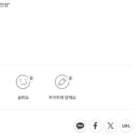
7만원”
0
0
슬퍼요
추가취재 원해요