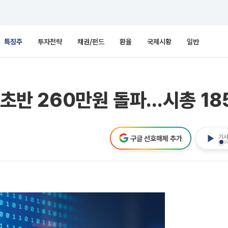
특징주
투자전략
채권/펀드
환율
국제시황
일반
 초반 260만원 돌파…시총 1
기사
구글 선호매체 추가