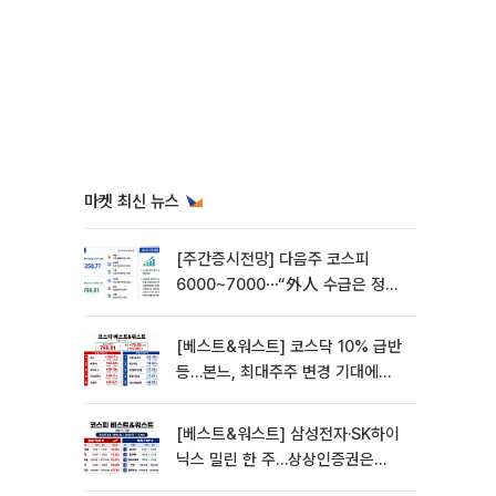
마켓 최신 뉴스
[주간증시전망] 다음주 코스피
6000~7000⋯“外人 수급은 정책
이 변수”
[베스트&워스트] 코스닥 10% 급반
등…본느, 최대주주 변경 기대에
270% 폭등
[베스트&워스트] 삼성전자·SK하이
닉스 밀린 한 주…상상인증권은
85% 급등