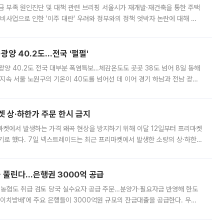
급 부족 원인진단 및 대책 관련 브리핑 서울시가 재개발·재건축을 통한 주택
비사업으로 인한 '이주 대란' 우려와 정부와의 정책 엇박자 논란에 대해 정
실장은 2031년까지 31만 가구 착공 목표에 차질이 없다는 입장이나,
·광양 40.2도…전국 '펄펄'
·광양 40.2도 전국 대부분 폭염특보…체감온도도 곳곳 38도 넘어 8일 동해
지속 서울 노원구의 기온이 40도를 넘어선 데 이어 경기 하남과 전남 광양
. 전국 대부분 지역에 폭염특보가 내려진 가운데 곳곳에서 39~40도 안팎
켓 상·하한가 주문 한시 금지
마켓에서 발생하는 가격 왜곡 현상을 방지하기 위해 이달 12일부터 프리마켓
기로 했다. 7일 넥스트레이드는 최근 프리마켓에서 발생한 소량의 상·하한
, 주문 오류로 인한 가격 급등락을 최소화하기 위한 비상 대응방안을 발표
 풀린다…은행권 3000억 공급
리·농협도 취급 검토 당국 실수요자 공급 주문…분양가·필요자금 반영해 한도
에이치방배’에 주요 은행들이 3000억원 규모의 잔금대출을 공급한다. 우리
하고 있어 향후 공급 규모가 늘어날 전망이다. 7일 금융권에 따르면 KB국