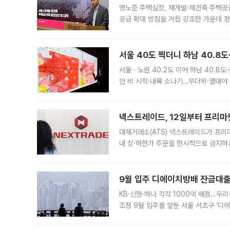
명노준 주택실장, 재개발·재건축 주택공
공급 확대 방침을 거듭 강조한 가운데 정
면 반박하고 나섰다. 명노준 서울시 주택
서울 40도 찍더니 하남 40.8도
서울ㆍ노원 40.2도 이어 하남 40.8도
안 비 시작·내륙 소나기…무더위·열대야 
에서도 40도를 웃도는 기온이 관측됐다
의 극심한
넥스트레이드, 12일부터 프리마
대체거래소(ATS) 넥스트레이드가 프리
내 상·하한가 주문을 한시적으로 금지하
가 체결 사례와 관련해 설명자료를 내고
9월 입주 디에이치방배 잔금대출
KB·신한·하나 각각 1000억 배정…우
조정 9월 입주를 앞둔 서울 서초구 ‘디
은행과 NH농협은행도 대출 취급을 검토
민은행