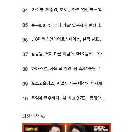
'차쥐뿔' 이준영, 포켓몬 카드 열혈 팬⋯"리셀러 처단할 것"
04
05
축구협회 '성 접대 의혹' 일본까지 번졌다…日 심판 실명 공개
LIG디펜스앤에어로스페이스, 실적 발표 후 급락→반등⋯증권가 “28년까지 튼튼”
06
김규원, 격이 다른 미담에 SNS 들썩⋯"아이 속옷 빨고 졸업식도 참석"
07
하하·스컬, 가뭄 속 밀양 '물 축제' 출연…"출연료 전액 기부"
08
포스코홀딩스, 계열사 지분 매각해 투자재원 2.5조 확보
09
폭염에 폭우까지⋯낮 최고 37도ㆍ동해안 강한 비 [날씨]
10
최신 영상