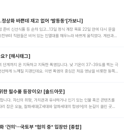
…정상화 바쁜데 재고 없어 ‘발동동’[가보니]
준비 신선식품 등 순차 입고…13일 정식 개장 목표 22일 만에 다시 문을
오전부터 직원들은 비어 있는 진열대를 채우느라 바쁘게 움직였다. 계란과
리를 잡기 시작했지만, 매장 곳곳엔 여전히 텅 빈 매대가 먼저 눈에 들어왔
까요? [해시태그]
’의 단계까지 온 지독하고 지독한 폭염입니다. 낮 기온이 37~39도를 찍는 극
 선선하게 느껴질 지경인데요. 이번 폭염의 중심은 처음 영남을 비롯한 동쪽
 북서풍이 산맥을 넘어 영남 쪽으로 내려오면서 뜨겁고 건조해졌는데요.
 위한 필수품 등장이오! [솔드아웃]
합니다. 자신의 취향, 가치관과 유사하거나 인기 있는 인물 혹은 콘텐츠를
'가 자리 잡은 오늘, 잘파세대(Z세대와 알파세대의 합성어)의 눈길이 쏠린 곳은
리는 공연장. 응원봉만큼이나 눈에 띄는 게 있습니다. 공연이 시작되기
 '건의'⋯국토부 "협의 중" 입장만 [종합]