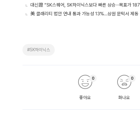
대신證 “SK스퀘어, SK하이닉스보다 빠른 상승⋯목표가 18
美 클래리티 법안 연내 통과 가능성 13%…상원 문턱서 제동
#SK하이닉스
0
0
좋아요
화나요