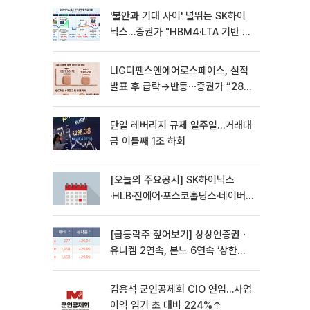
'불안과 기대 사이' 널뛰는 SK하이
닉스…증권가 "HBM4·LTA 기반 펀
터멘털 견고"
LIG디펜스앤에어로스페이스, 실적
발표 후 급락→반등⋯증권가 “28년
까지 튼튼”
단일 레버리지 규제 일주일…거래대
금 이틀째 1조 하회
[오늘의 주요공시] SK하이닉스
·HLB·진에어·포스코홀딩스·네이버·
대우건설 등
[급등락주 짚어보기] 상상인증권ㆍ
유니켐 2연속, 본느 6연속 ‘상한
가’⋯M&A 훈풍 분 증시
김용석 군인공제회 CIO 연임…사업
이익 임기 초 대비 224%↑