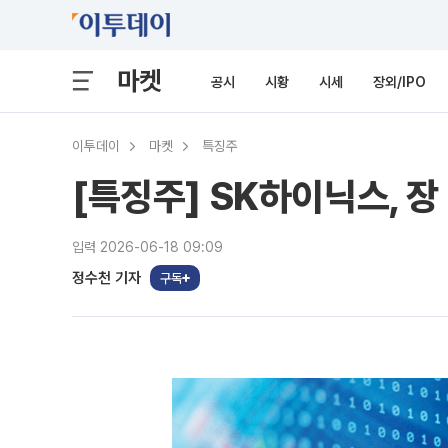
마켓
공시
시황
시세
장외/IPO
이투데이
마켓
특징주
[특징주] SK하이닉스, 장
입력 2026-06-18 09:09
정수천 기자
구독