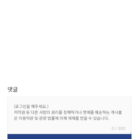
댓글
0 / 300