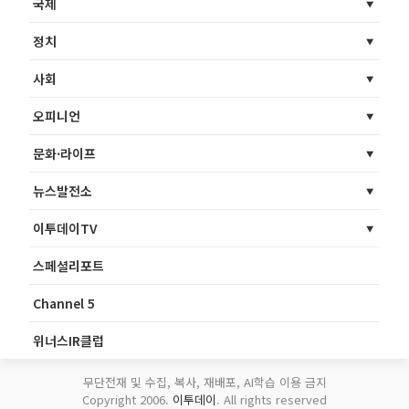
국제
정치
사회
오피니언
문화·라이프
뉴스발전소
이투데이TV
스페셜리포트
Channel 5
위너스IR클럽
무단전재 및 수집, 복사, 재배포, AI학습 이용 금지
Copyright 2006.
이투데이
. All rights reserved