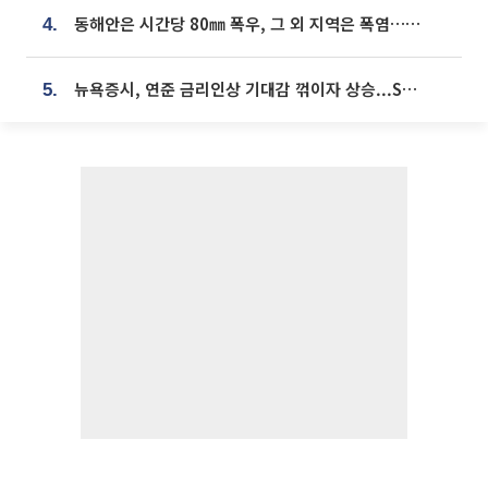
동해안은 시간당 80㎜ 폭우, 그 외 지역은 폭염…‘극과 극 날씨’
4.
뉴욕증시, 연준 금리인상 기대감 꺾이자 상승...S&P500 사상 최고치 [종합]
5.