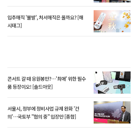
입추매직 '불발', 처서매직은 올까요? [해
시태그]
콘서트 갈 때 응원봉만?⋯'최애' 위한 필수
품 등장이오! [솔드아웃]
서울시, 정부에 정비사업 규제 완화 '건
의'⋯국토부 "협의 중" 입장만 [종합]