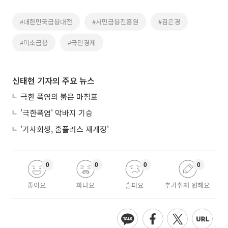
#대한민국금융대전
#서민금융진흥원
#김은경
#미소금융
#국민경제
신태현 기자의 주요 뉴스
극한 폭염의 붉은 마침표
'극한폭염' 막바지 기승
'기사회생, 홈플러스 재개장'
0
0
0
0
좋아요
화나요
슬퍼요
추가취재 원해요