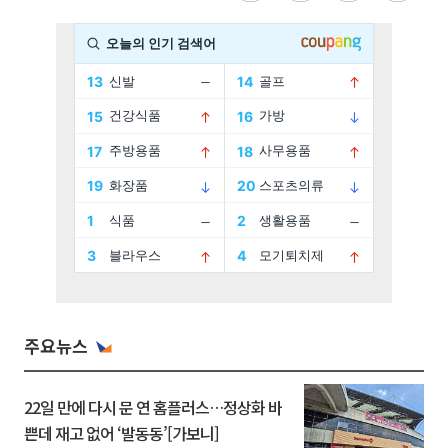
주요뉴스
22일 만에 다시 문 연 홈플러스…정상화 바
쁜데 재고 없어 ‘발동동’[가보니]