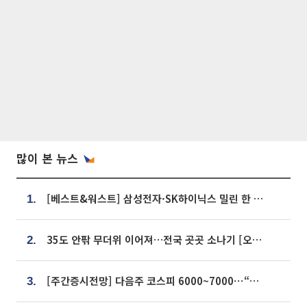
많이 본 뉴스
[베스트&워스트] 삼성전자·SK하이닉스 밀린 한 주…상상인증권은 85% 급등
1.
35도 안팎 무더위 이어져…전국 곳곳 소나기 [오늘 날씨]
2.
[주간증시전망] 다음주 코스피 6000~7000⋯“外人 수급은 정책이 변수”
3.