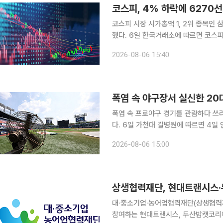
코스피 시장 시가총액 1, 2위 종목인
했다. 6일 한국거래소에 따르면 코스피 지수는 전 거래일 대비 301.88포인트(4.58%) 내린
6296.38에 장을 마감했다. 전장보다 
2026-08-06 15:40
6550.94까지 오르기도 했으나 623
폭염 속 야구장서 실신한 20
폭염 속 프로야구 경기를 관람하다 쓰
다. 6일 가천대 길병원에 따르면 4일 인천 SSG랜더스필드에서 열린 SSG 랜더스와 LG 트윈스의
2026 KBO리그 경기 도중 쓰러진 
2026-08-06 15:00
견되지 않아 이날 퇴원
상생협력재단, 현대트랜시스·
대·중소기업·농어업협력재단(상생협력재
참여하는 현대트랜시스, 두산밥캣코리아