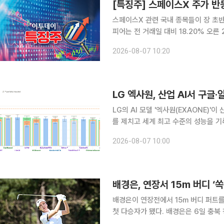
스페이스X 관련 국내 종목들이 장 초반 강세다. 7일 한국거래소에 따르면 오전 1
피어는 전 거래일 대비 18.20% 오
(12.88%), 세아베스틸지주(4.87%)
2026-08-07 10:20
(1.39%), 와이제이링크(1.35%) 등
LG 엑사원, 산업 AI서 구
LG의 AI 모델 '엑사원(EXAONE)
를 제치고 세계 최고 수준의 성능을 기
서 활용할 수 있는 특화 AI로 영역을 넓히고 있다. LG AI연구원은 표 데
2026-08-07 10:00
Tabular'와 시간 흐름에 따른 미래 
배경은, 연장서 15m 버디 
배경은이 연장전에서 15m 버디 퍼트
첫 다승자가 됐다. 배경은은 6일 충북 청주 그랜드 컨트리클럽 동·남 코스(파72·6043야드)에서 열
린 ‘KLPGA 2026 그랜드CC·삼대