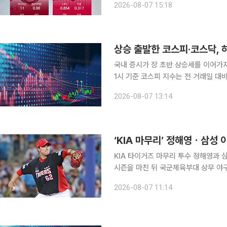
2026-08-07 15:18
각 선정했다고 7일 밝혔다.
상승 출발한 코스피·코스닥,
국내 증시가 장 초반 상승세를 이어가지 못하고 하락세로
1시 기준 코스피 지수는 전 거래일 대비 
이날 코스피는 전장보다 68.69포인트(1
2026-08-07 13:14
오르기도 했으나, 이내 하락 전환했다.
‘KIA 마무리’ 정해영ㆍ삼성 이
KIA 타이거즈 마무리 투수 정해영과 
시즌을 마친 뒤 국군체육부대 상무 야구단에 입대한다. 7일 연합뉴
날 상무 야구단 최종 합격자를 확정하고 해당 
2026-08-07 11:14
을 비롯해 우완 투수 한재승과 내야수 