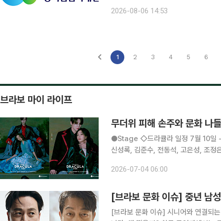
협약을 체결한다고 6일 밝혔다. 이번 협약은 정부지원금과 상생기금을 매칭해 추진하는 ‘고탄소배
2026-08-06 14:53
출업종 공급망 ESG 지원 시범사업’의 
1
2
3
4
5
6
브라보 마이 라이프
무더위 피해 손주와 문화 나들
●Stage ◇드라큘라 일정 7월 10일 ~ 10월 18일 장소 LG아트센터 서울 연출 데이빗 스완 출연
신성록, 김준수, 전동석, 고은성, 조정
아온 대표 흥행 뮤지컬 ‘드라큘라’는 
2026-07-04 06:00
동안 단 한 사람만을 사랑한 드
[브라보 문화 이슈] 중년 남성 
[브라보 문화 이슈] 시니어와 연결되는