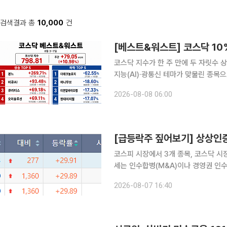
검색결과 총
10,000
건
코스닥 지수가 한 주 만에 두 자릿수 
지능(AI)·광통신 테마가 맞물린 종목
종목은 차익실현과 개별 악재가 겹치며 낙폭이 확대됐다. 8일 한국거
2026-08-08 06:00
코스닥 지수는 전주 대비 79.05포인트
코스피 시장에서 3개 종목, 코스닥 시
세는 인수합병(M&A)이나 경영권 인수 등 호
따르면 이날 코스피 시장에서 상한가를 
2026-08-07 16:40
상상인증권(1203원)은 2거래일 연속