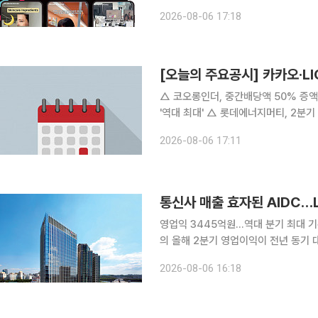
여주기에 급급했던 화장품업계가 사회관
2026-08-06 17:18
틱톡 챌린지와 밈(Meme) 콘텐츠, 
[오늘의 주요공시] 카카오·LI
△ 코오롱인더, 중간배당액 50% 증액 900원 결정 △ 카카오, 2분기 매
'역대 최대' △ 롯데에너지머티, 2분기 영업손실 169억원 △ LG유플러스, 2분기 영업익 3445억
역대 최대 △ LG헬로비전 2분기 영업익 30억… 전년比 71.7%↓ △ 동아지질, KTC CIVIL E&C
2026-08-06 17:11
로부터 243억 공사수주 △
통신사 매출 효자된 AIDC…
영업익 3445억원…역대 분기 최대 기록AI
의 올해 2분기 영업이익이 전년 동기 대
터센터(DC) 등 기업인프라 부문의 성
2026-08-06 16:18
전년 동기 대비 92.5% 급증하는 등 A