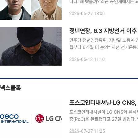
니다. 왜 떴을까? 최근 공연계에서는 묘한 장면이 펼쳐지고 있다. 러시아 극작가 안톤 체호프의 대표
희곡 ‘바냐 아저씨’를 원작으로 한 두 
2026-05-27 18:00
그리고 조성하·심은경 주연의 ‘반야 아
정년연장, 6.3 지방선거 이후
민주당 정년연장특위, 지난달 노동계·경
월부터 6개월 더 논의” 지선 선거운동기간 이달 
6·3 지방선거 이후에야 본격 속도를 
2026-05-12 11:10
율이 쉽지 않은 데다, 노동계와 경영계
넥스블록
포스코인터내셔널·LG CNS, 
포스코인터내셔널이 LG CNS와 블록
증(PoC)을 완료했다고 27일 밝혔다
실시간 공유 ▲매출채권 디지털 자산화 
2026-07-27 11:25
용 가능성을 검증했다. 