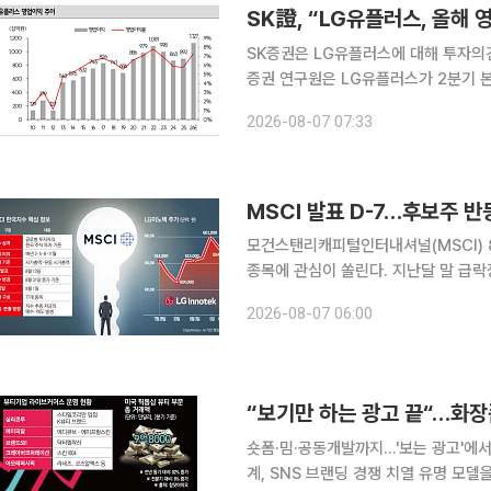
SK證, “LG유플러스, 올해
SK증권은 LG유플러스에 대해 투자의견 '매수'
증권 연구원은 LG유플러스가 2분기 
웃도는 실적을 기록한 가운데, 사상 
2026-08-07 07:33
이 기대된다고 평가했다.
MSCI 발표 D-7…후보주 
모건스탠리캐피털인터내셔널(MSCI) 
종목에 관심이 쏠린다. 지난달 말 급
가 상당 부분 회복되면서 편입 가능성과 지
2026-08-07 06:00
투자업계에 따르면 MSCI는 한국시간으
숏폼·밈·공동개발까지…'보는 광고'에
계, SNS 브랜딩 경쟁 치열 유명 모델을 앞세운 광고 영상과 신제품 사진을 일방적으로 게시하며 보