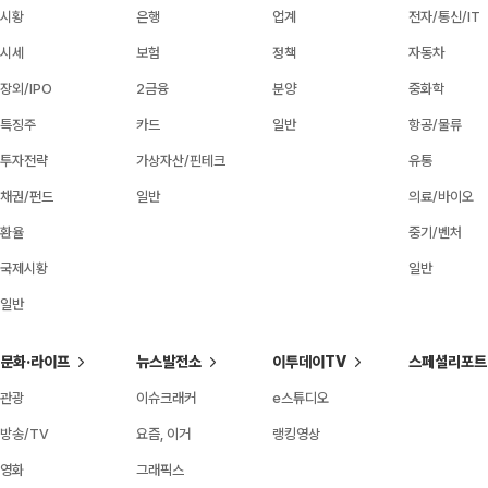
시황
은행
업계
전자/통신/IT
시세
보험
정책
자동차
장외/IPO
2금융
분양
중화학
특징주
카드
일반
항공/물류
투자전략
가상자산/핀테크
유통
채권/펀드
일반
의료/바이오
환율
중기/벤처
국제시황
일반
일반
문화·라이프
뉴스발전소
이투데이TV
스페셜리포트
관광
이슈크래커
e스튜디오
방송/TV
요즘, 이거
랭킹영상
영화
그래픽스