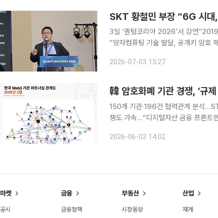
SKT 황철민 부장 “6G 시대
3일 ‘퀀텀코리아 2026’서 강연“201
“양자컴퓨팅 기술 발달, 공개키 암호 해킹
신시대가 5세대(5G)를 지나 6세대(
2026-07-03 15:27
인공지능(AI)과 연결되는 초연결 사회
韓 암호화폐 기관 경쟁, ‘규제
150개 기관·196건 협력관계 분석…
쟁도 가속…“디지털자산 금융 프론트엔
보보다 금융기관·대기업 파트너십 중요해져 타이거리서치는 지난달 28일 발간한 「20
2026-06-02 14:02
기관들의 암호화폐 시장 진출 총정리」
마켓
금융
부동산
산업
공시
금융정책
시장동향
재계