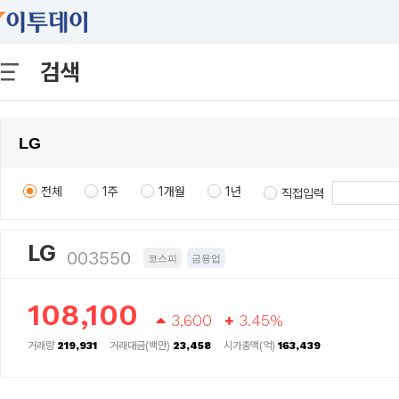
검색
전체
1주
1개월
1년
직접입력
LG
003550
코스피
금융업
108,100
3,600
3.45%
거래량
219,931
거래대금(백만)
23,458
시가총액(억)
163,439