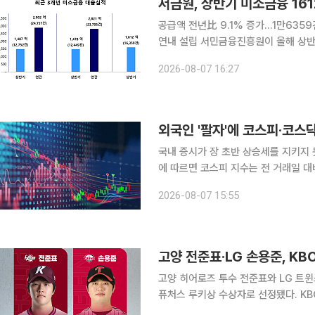
서금원, 상반기 미소금융 16
공급액 전년比 9.1% 증가…1만635
연내 설립 서민금융진흥원이 올해 상반기 미소금융을 통해 영세 자영업자와 청년, 금융취약계층 등
에 1600억원이 넘는 자금을 공급했다. 서금원은 올해 상반기 미소금융 공급액이 1612억4000만
2026-08-07 16:27
으로 전년 동기(1478억5000만원)보다
외국인 '팔자'에 코스피·코스
국내 증시가 장 초반 상승세를 지키지 못하고 
에 따르면 코스피 지수는 전 거래일 대비 
이날 코스피는 전장 대비 1.09% 오른 
2026-08-07 15:55
하락 전환했다. 장 막판 낙폭을 일부 
고양 전준표·LG 손용준, K
고양 히어로즈 투수 전준표와 LG 트윈
퓨처스 루키상 수상자로 선정됐다. KBO는 7월 메디힐 퓨처스 루키상 투수 부문 수상자로 대체 선수
대비 승리 기여도(WAR) 0.63을 기