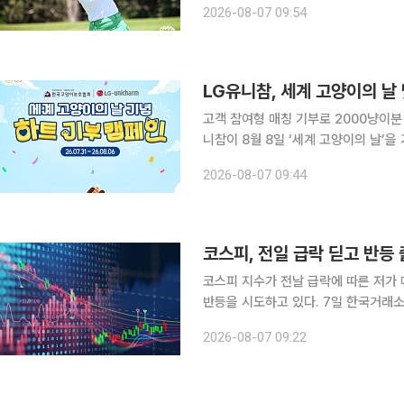
2026-08-07 09:54
를 쳤다. 1라운드에서 5언더파 67
LG유니참, 세계 고양이의 날 
고객 참여형 매칭 기부로 2000냥이분 지
니참이 8월 8일 ‘세계 고양이의 날’
엄 사료 ‘긴노스푼 100% 통살토핑’ 
2026-08-07 09:44
2000회 급여가 가능한 수량으로, 유
코스피, 전일 급락 딛고 반등
코스피 지수가 전날 급락에 따른 저가
반등을 시도하고 있다. 7일 한국거래소에 따르면 코스피 지수는 이날 오전 9시 5분 기준 전 거래일
대비 114.95포인트(1.83%) 오른 
2026-08-07 09:22
트(1.09%) 오른 6365.07로 출발했