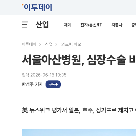
산업
재계
전자/통신/IT
자동차
중
이투데이
산업
의료/바이오
서울아산병원, 심장수술 비
입력 2026-06-18 10:35
한성주 기자
구독
美 뉴스위크 평가서 일본, 호주, 싱가포르 제치고