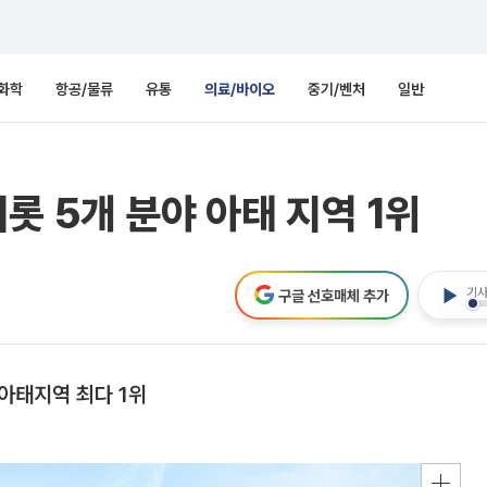
화학
항공/물류
유통
의료/바이오
중기/벤처
일반
롯 5개 분야 아태 지역 1위
기사
구글 선호매체 추가
 아태지역 최다 1위