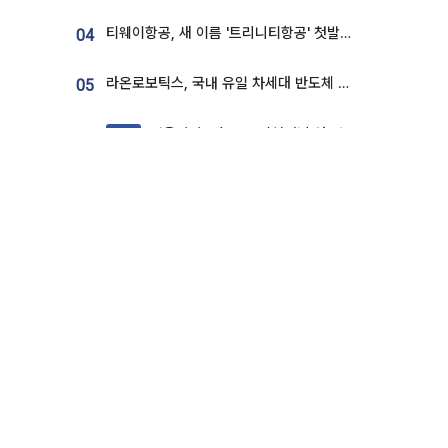
티웨이항공, 새 이름 '트리니티항공' 첫발…SSC 전략 본격화
04
라온로보틱스, 국내 유일 차세대 반도체 공정 로봇 개발 ‘고객사 테스트 진행’
05
서울양양고속도로 이천터널 앞 사고 발생
06
속보
ISA 계좌, 5년마다 깨라고요? [이슈크래커]
07
하마스 “네타냐후 합의안 거절, 총선 앞두고 시간 끌기”
08
단독
NXT 프리마켓서 SK하이닉스 또 하한가⋯‘11주 거래’에 시초가 왜곡
09
10
실리콘투, 라이브커머스팀 신설…K뷰티 ‘글로벌 판매망’ 확대[K뷰티 라방戰]
단독
최신 영상