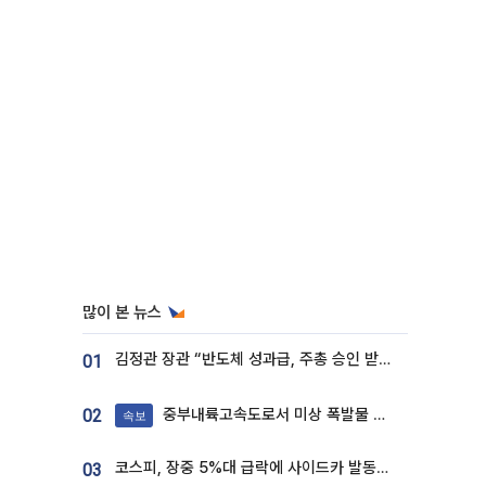
많이 본 뉴스
김정관 장관 “반도체 성과급, 주총 승인 받도록”…상법·자본시장법 개정 시사
01
중부내륙고속도로서 미상 폭발물 발견
02
속보
코스피, 장중 5%대 급락에 사이드카 발동…삼성·SK 동반 폭락
03