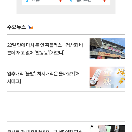
주요뉴스
22일 만에 다시 문 연 홈플러스…정상화 바
쁜데 재고 없어 ‘발동동’[가보니]
입추매직 '불발', 처서매직은 올까요? [해
시태그]