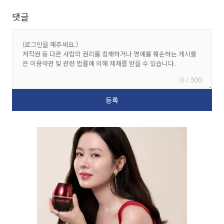
댓글
0 / 300