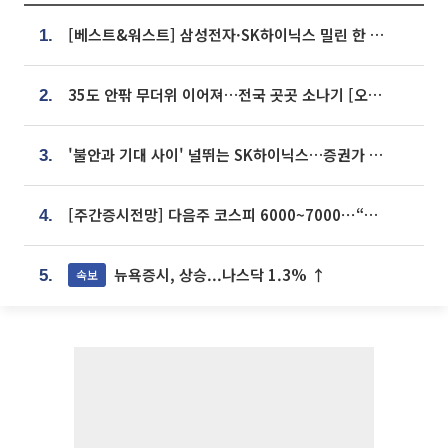
[베스트&워스트] 삼성전자·SK하이닉스 밀린 한 주…상상인증권은 85% 급등
1.
35도 안팎 무더위 이어져…전국 곳곳 소나기 [오늘 날씨]
2.
'불안과 기대 사이' 널뛰는 SK하이닉스…증권가 "HBM4·LTA 기반 펀터멘털 견고"
3.
[주간증시전망] 다음주 코스피 6000~7000⋯“外人 수급은 정책이 변수”
4.
뉴욕증시, 상승...나스닥 1.3% ↑
속보
5.