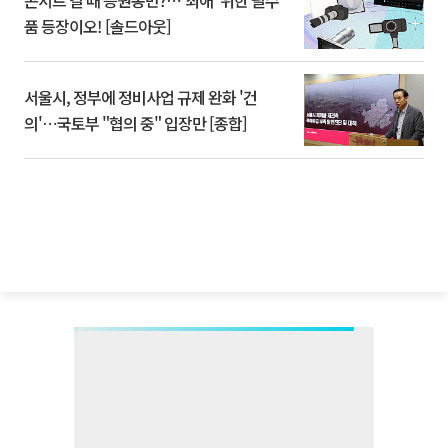
콘서트 갈 때 응원봉만?⋯'최애' 위한 필수
품 등장이오! [솔드아웃]
서울시, 정부에 정비사업 규제 완화 '건
의'⋯국토부 "협의 중" 입장만 [종합]