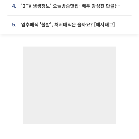
'2TV 생생정보' 오늘방송맛집- 배우 강성진 단골! 쌀국수ㆍ푸팟퐁 커리 맛집 '블○○○'
4.
입추매직 '불발', 처서매직은 올까요? [해시태그]
5.