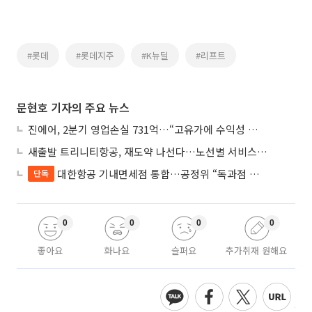
#롯데
#롯데지주
#K뉴딜
#리프트
문현호 기자의 주요 뉴스
진에어, 2분기 영업손실 731억…“고유가에 수익성 악화”
새출발 트리니티항공, 재도약 나선다…노선별 서비스 차별화
대한항공 기내면세점 통합…공정위 “독과점 여부 따진다”
단독
0
0
0
0
좋아요
화나요
슬퍼요
추가취재 원해요