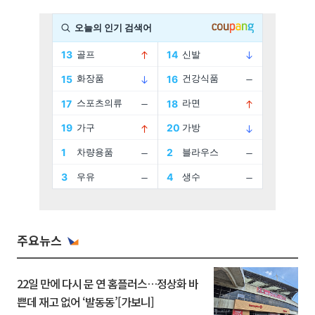
주요뉴스
22일 만에 다시 문 연 홈플러스…정상화 바
쁜데 재고 없어 ‘발동동’[가보니]