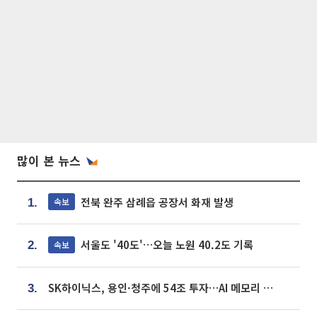
많이 본 뉴스
전북 완주 삼례읍 공장서 화재 발생
속보
1.
서울도 '40도'…오늘 노원 40.2도 기록
속보
2.
SK하이닉스, 용인·청주에 54조 투자…AI 메모리 생산기지 키운다
3.