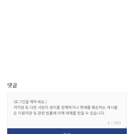
댓글
0 / 300