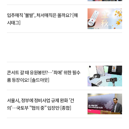
입추매직 '불발', 처서매직은 올까요? [해
시태그]
콘서트 갈 때 응원봉만?⋯'최애' 위한 필수
품 등장이오! [솔드아웃]
서울시, 정부에 정비사업 규제 완화 '건
의'⋯국토부 "협의 중" 입장만 [종합]