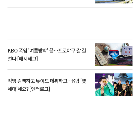
KBO 폭염 '여름방학' 끝…프로야구 갈 길
멀다 [해시태그]
빅뱅 컴백하고 튜이드 데뷔하고⋯K팝 '몇
세대'세요? [엔터로그]