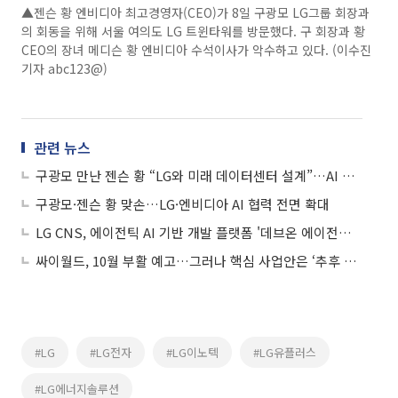
▲젠슨 황 엔비디아 최고경영자(CEO)가 8일 구광모 LG그룹 회장과
의 회동을 위해 서울 여의도 LG 트윈타워를 방문했다. 구 회장과 황
CEO의 장녀 메디슨 황 엔비디아 수석이사가 악수하고 있다. (이수진
기자 abc123@)
관련 뉴스
구광모 만난 젠슨 황 “LG와 미래 데이터센터 설계”…AI 동맹 확대 시사
구광모·젠슨 황 맞손…LG·엔비디아 AI 협력 전면 확대
LG CNS, 에이전틱 AI 기반 개발 플랫폼 '데브온 에이전틱 AIND' 출시
싸이월드, 10월 부활 예고…그러나 핵심 사업안은 ‘추후 공개’
#LG
#LG전자
#LG이노텍
#LG유플러스
#LG에너지솔루션