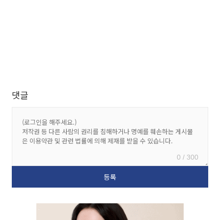
댓글
0 / 300