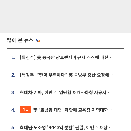
많이 본 뉴스
[특징주] 美 중국산 광트랜시버 규제 추진에 대한광통신 등 광통신株 강세
1.
[특징주] “탄약 부족하다“ 美 국방부 증산 요청에⋯국내 방산주 급등세
2.
현대차·기아, 이번 주 임단협 재개…하청 사용자성 재심도 ‘변수’
3.
李 ‘호남형 대입’ 제안에 교육청·지역대학 서·논술형 입시 연계 '착수'
단독
4.
최태원·노소영 '9440억 분할' 판결, 이번주 재상고 여부 주목
5.