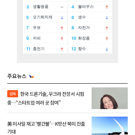
주요뉴스
한국 드론기술, 우크라 전장서 시험
단독
중…“스타트업 여러 곳 참여”
美 미사일 재고 ‘빨간불’…K방산 북미 진출
기대