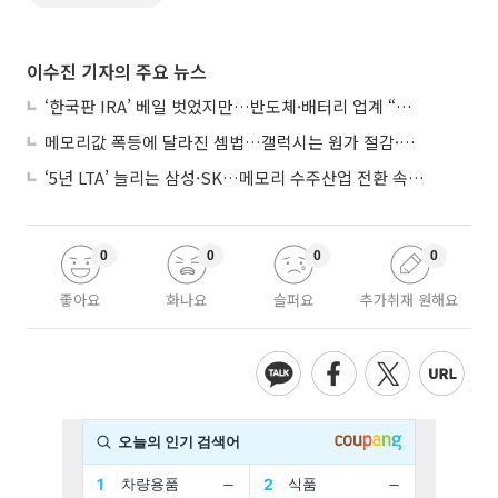
이수진 기자의 주요 뉴스
‘한국판 IRA’ 베일 벗었지만…반도체·배터리 업계 “시행령이 관건”
메모리값 폭등에 달라진 셈법…갤럭시는 원가 절감·아이폰은 서비스 확대
‘5년 LTA’ 늘리는 삼성·SK…메모리 수주산업 전환 속 다른 셈법
0
0
0
0
좋아요
화나요
슬퍼요
추가취재 원해요