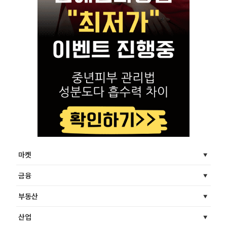
마켓
금융
부동산
산업