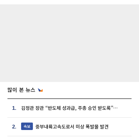
많이 본 뉴스
김정관 장관 “반도체 성과급, 주총 승인 받도록”…상법·자본시장법 개정 시사
1.
중부내륙고속도로서 미상 폭발물 발견
속보
2.