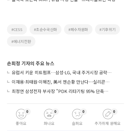
#CESS
#초순수국산화
#폐수자원화
#기후위기
#에너지전환
손희정 기자의 주요 뉴스
유럽서 키운 히트펌프…삼성·LG, 국내 주거시장 공략 ‘속도’
이재용·최태원·이해진, 美서 젠슨황 만난다⋯실리콘밸리 집결하는 AI리더
최정연 삼성전자 부사장 "PDK 리타기팅 95% 단축…에이전트 AI 시범 활용"
0
0
0
0
좋아요
화나요
슬퍼요
추가취재 원해요