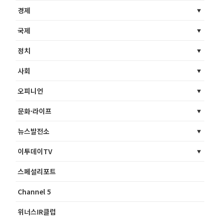
경제
국제
정치
사회
오피니언
문화·라이프
뉴스발전소
이투데이TV
스페셜리포트
Channel 5
위너스IR클럽