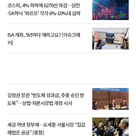
코스피, 4% 하락에 6270선 마감…삼전
·SK하닉 '와르르' 각각 6%·10%대 급락
ISA 계좌, 5년마다 깨라고요? [이슈크래
커]
김정관 장관 “반도체 성과급, 주총 승인 받
도록”…상법·자본시장법 개정 시사
세금 꺼낸 정부에…오세훈 서울시장 “집값
해법은 공급” [종합]