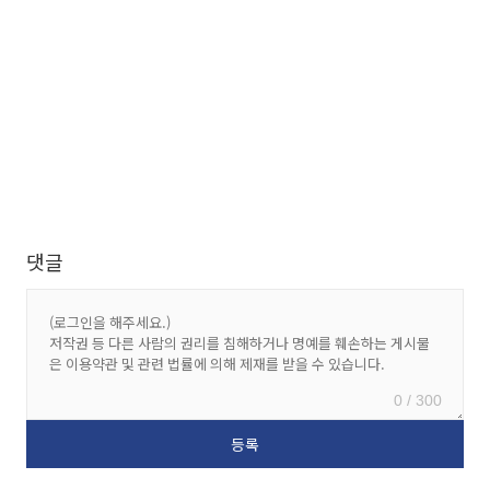
댓글
0 / 300