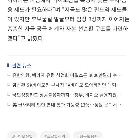
융 제도가 필요하다”며 “지금도 많은 펀드와 제도들
이 있지만 후보물질 발굴부터 임상 3상까지 이어지는
촘촘한 자금 공급 체계와 자본 선순환 구조를 마련하
겠다”고 밝혔다.
관련 뉴스
유한양행, 렉라자 유럽 상업화 마일스톤 3000만달러 수령…누적 3억달러 넘겨
황선관 SK바이오팜 부사장 “K바이오 도약하려면 대형 펀드·M&A 활성화돼야”
국민성장펀드·성공불융자까지…정부, 바이오 금융지원 강화
美 클래리티 법안 연내 통과 가능성 13%…상원 문턱서 제동
#바이오산업
#글로벌신약
#성공불융자