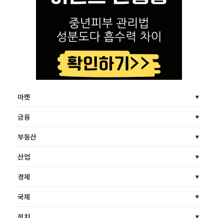
마켓
금융
부동산
산업
경제
국제
정치