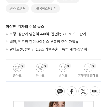
#바이오벤처
#블록버스터신약
이상민 기자의 주요 뉴스
보령, 상반기 영업익 440억, 전년比 21.1%↑…반기 역대 최대
법원, 임주현 한미사이언스 부회장 주식 가압류
알테오젠, 올해만 1.8조 기술수출…특허·계약·상업화 ‘삼박자’
0
0
0
0
좋아요
화나요
슬퍼요
추가취재 원해요