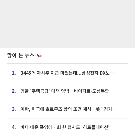
많이 본 뉴스
3445억 자사주 지급 마쳤는데...삼성전자 DX노조, 뒤늦은 '떼쓰기 집회'
1.
영끌 '주택공급' 대책 임박⋯비아파트·도심복합까지 총동원
2.
이란, 미국에 호르무즈 합의 조건 제시…美 “경기 아직 안 끝나” [종합]
3.
바다 태운 폭염에…회 한 접시도 ‘히트플레이션’
4.