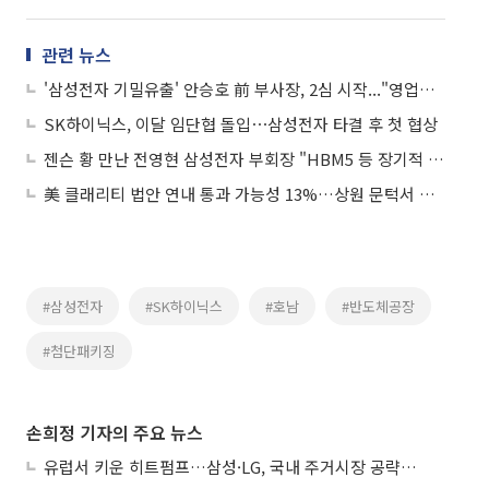
관련 뉴스
'삼성전자 기밀유출' 안승호 前 부사장, 2심 시작..."영업비밀 여부 다툴 것"
SK하이닉스, 이달 임단협 돌입⋯삼성전자 타결 후 첫 협상
젠슨 황 만난 전영현 삼성전자 부회장 "HBM5 등 장기적 협력 논의"
美 클래리티 법안 연내 통과 가능성 13%…상원 문턱서 제동
#삼성전자
#SK하이닉스
#호남
#반도체공장
#첨단패키징
손희정 기자의 주요 뉴스
유럽서 키운 히트펌프…삼성·LG, 국내 주거시장 공략 ‘속도’