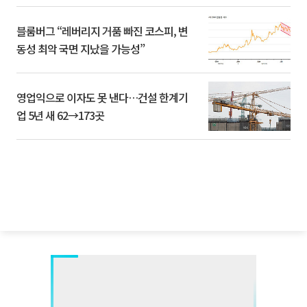
블룸버그 “레버리지 거품 빠진 코스피, 변
동성 최악 국면 지났을 가능성”
영업익으로 이자도 못 낸다…건설 한계기
업 5년 새 62→173곳