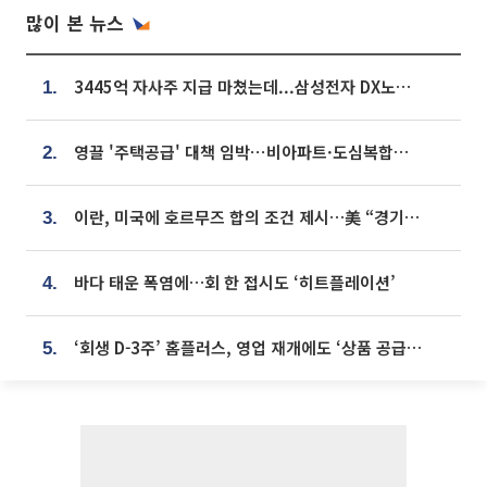
많이 본 뉴스
3445억 자사주 지급 마쳤는데...삼성전자 DX노조, 뒤늦은 '떼쓰기 집회'
1.
영끌 '주택공급' 대책 임박⋯비아파트·도심복합까지 총동원
2.
이란, 미국에 호르무즈 합의 조건 제시…美 “경기 아직 안 끝나” [종합]
3.
바다 태운 폭염에…회 한 접시도 ‘히트플레이션’
4.
‘회생 D-3주’ 홈플러스, 영업 재개에도 ‘상품 공급망’ 복구가 생존 관건
5.