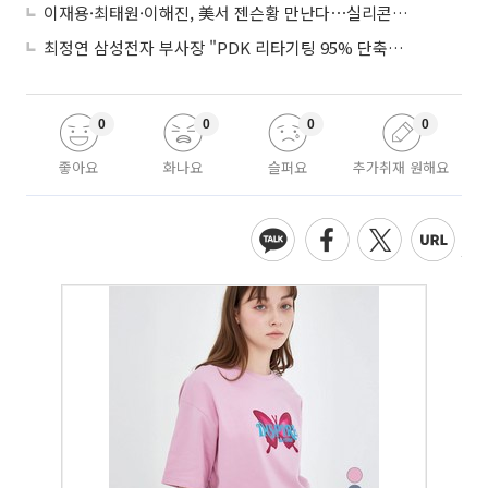
이재용·최태원·이해진, 美서 젠슨황 만난다⋯실리콘밸리 집결하는 AI리더
최정연 삼성전자 부사장 "PDK 리타기팅 95% 단축…에이전트 AI 시범 활용"
0
0
0
0
좋아요
화나요
슬퍼요
추가취재 원해요