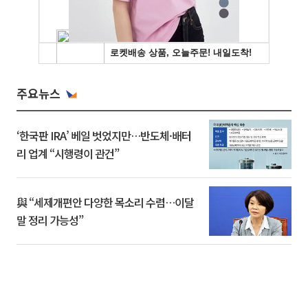
주요뉴스
‘한국판 IRA’ 베일 벗었지만…반도체·배터
리 업계 “시행령이 관건”
與 “세제개편안 다양한 목소리 수렴…이달
말 정리 가능성”