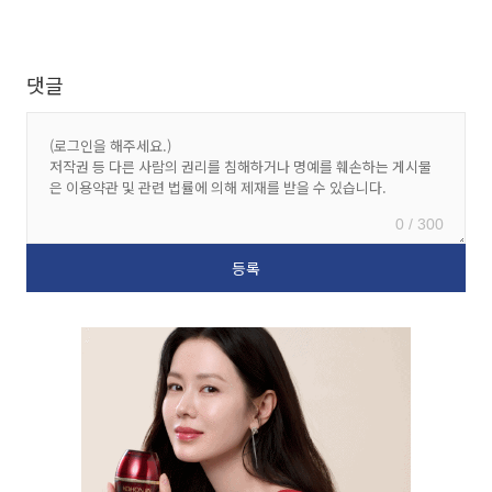
댓글
0 / 300