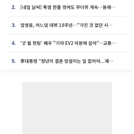
[내일 날씨] 폭염 한풀 꺾여도 무더위 계속⋯동해안 이틀 연속 비
2.
임영웅, 어느덧 데뷔 10주년⋯"가진 것 없던 시절, 내 앞엔 20명의 팬뿐"
3.
'굿 윌 헌팅' 배우 "기아 EV2 덕분에 살아"…교통사고 후 안전성 극찬
4.
李대통령 “청년이 결혼 망설이는 일 없어야...제도상 불이익 조사”
5.