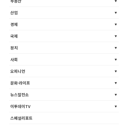
부동산
산업
경제
국제
정치
사회
오피니언
문화·라이프
뉴스발전소
이투데이TV
스페셜리포트