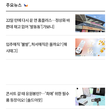
주요뉴스
22일 만에 다시 문 연 홈플러스…정상화 바
쁜데 재고 없어 ‘발동동’[가보니]
입추매직 '불발', 처서매직은 올까요? [해
시태그]
콘서트 갈 때 응원봉만?⋯'최애' 위한 필수
품 등장이오! [솔드아웃]