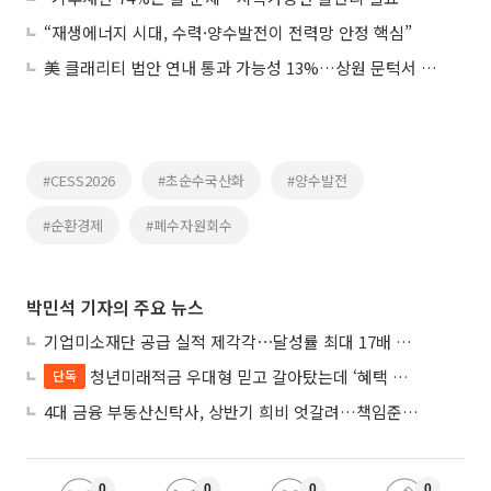
“재생에너지 시대, 수력·양수발전이 전력망 안정 핵심”
美 클래리티 법안 연내 통과 가능성 13%…상원 문턱서 제동
#CESS2026
#초순수국산화
#양수발전
#순환경제
#폐수자원회수
박민석 기자의 주요 뉴스
기업미소재단 공급 실적 제각각⋯달성률 최대 17배 차이
청년미래적금 우대형 믿고 갈아탔는데 ‘혜택 반토막’…심사 오류에 가입자 혼선
단독
4대 금융 부동산신탁사, 상반기 희비 엇갈려…책임준공 손실 반영 시점이 갈랐다
0
0
0
0