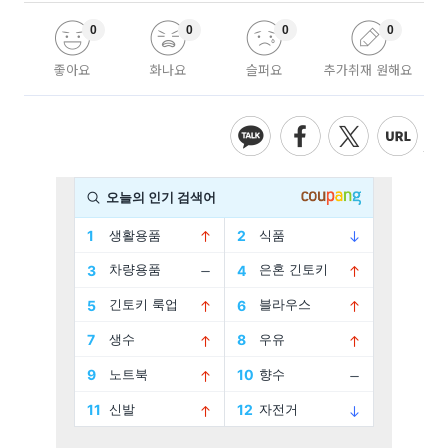
0
0
0
0
좋아요
화나요
슬퍼요
추가취재 원해요