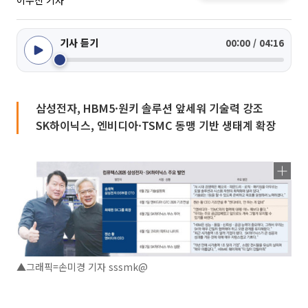
이수진 기자
기사 듣기
00:00 / 04:16
삼성전자, HBM5·원키 솔루션 앞세워 기술력 강조
SK하이닉스, 엔비디아·TSMC 동맹 기반 생태계 확장
▲그래픽=손미경 기자 sssmk@