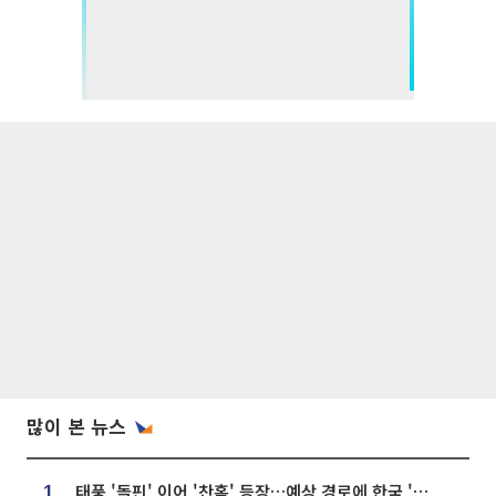
많이 본 뉴스
태풍 '돌핀' 이어 '찬홈' 등장…예상 경로에 한국 '한숨'
1.