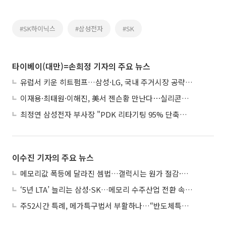
#SK하이닉스
#삼성전자
#SK
타이베이(대만)=손희정 기자의 주요 뉴스
유럽서 키운 히트펌프…삼성·LG, 국내 주거시장 공략 ‘속도’
이재용·최태원·이해진, 美서 젠슨황 만난다⋯실리콘밸리 집결하는 AI리더
최정연 삼성전자 부사장 "PDK 리타기팅 95% 단축…에이전트 AI 시범 활용"
이수진 기자의 주요 뉴스
메모리값 폭등에 달라진 셈법…갤럭시는 원가 절감·아이폰은 서비스 확대
‘5년 LTA’ 늘리는 삼성·SK…메모리 수주산업 전환 속 다른 셈법
주52시간 특례, 메가특구법서 부활하나…“반도체특별법 담겨야”