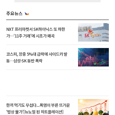
주요뉴스
NXT 프리마켓서 SK하이닉스 또 하한
가⋯‘11주 거래’에 시초가 왜곡
코스피, 장중 5%대 급락에 사이드카 발
동…삼성·SK 동반 폭락
한끼 먹기도 무섭다...폭염이 부른 뜨거운
‘밥상 물가’[뉴노멀 된 히트플레이션]