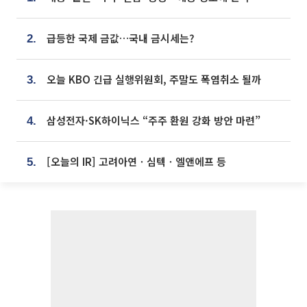
급등한 국제 금값…국내 금시세는?
2.
오늘 KBO 긴급 실행위원회, 주말도 폭염취소 될까
3.
삼성전자·SK하이닉스 “주주 환원 강화 방안 마련”
4.
[오늘의 IR] 고려아연ㆍ심텍ㆍ엘앤에프 등
5.