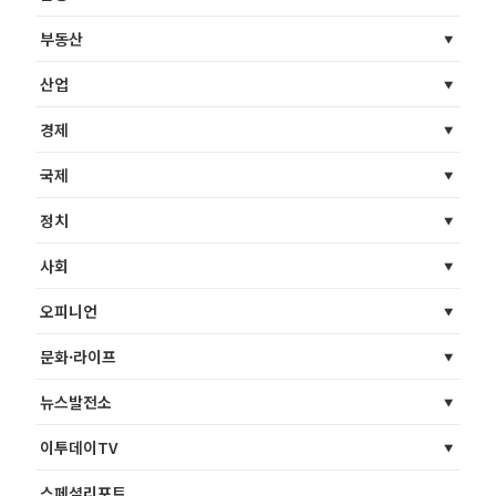
부동산
산업
경제
국제
정치
사회
오피니언
문화·라이프
뉴스발전소
이투데이TV
스페셜리포트