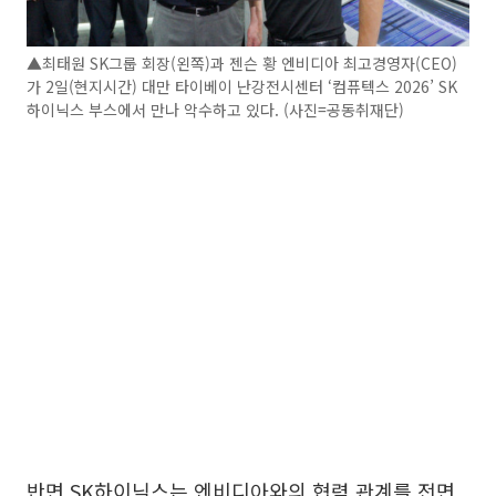
▲최태원 SK그룹 회장(왼쪽)과 젠슨 황 엔비디아 최고경영자(CEO)
가 2일(현지시간) 대만 타이베이 난강전시센터 ‘컴퓨텍스 2026’ SK
하이닉스 부스에서 만나 악수하고 있다. (사진=공동취재단)
반면 SK하이닉스는 엔비디아와의 협력 관계를 전면