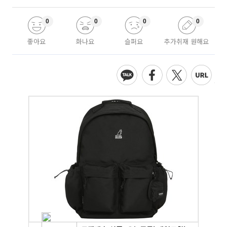
0
0
0
0
좋아요
화나요
슬퍼요
추가취재 원해요