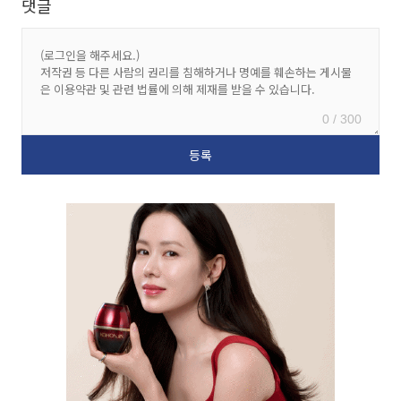
댓글
0 / 300