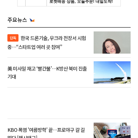
주요뉴스
한국 드론기술, 우크라 전장서 시험
단독
중…“스타트업 여러 곳 참여”
美 미사일 재고 ‘빨간불’…K방산 북미 진출
기대
KBO 폭염 '여름방학' 끝…프로야구 갈 길
멀다 [해시태그]