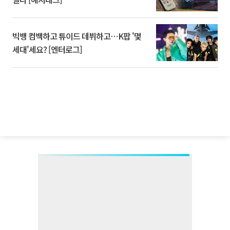
빅뱅 컴백하고 튜이드 데뷔하고⋯K팝 '몇
세대'세요? [엔터로그]