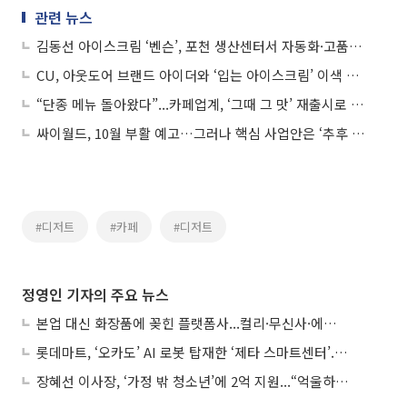
관련 뉴스
김동선 아이스크림 ‘벤슨’, 포천 생산센터서 자동화·고품질↑…“내년 100호점 목표”
CU, 아웃도어 브랜드 아이더와 ‘입는 아이스크림’ 이색 협업
“단종 메뉴 돌아왔다”...카페업계, ‘그때 그 맛’ 재출시로 소비자 유인
싸이월드, 10월 부활 예고…그러나 핵심 사업안은 ‘추후 공개’
#디저트
#카페
#디저트
정영인 기자의 주요 뉴스
본업 대신 화장품에 꽂힌 플랫폼사...컬리·무신사·에이블리, ‘뷰티 페스타’ 경쟁
롯데마트, ‘오카도’ AI 로봇 탑재한 ‘제타 스마트센터’...온라인 장보기 판 바꾼다
장혜선 이사장, ‘가정 밖 청소년’에 2억 지원...“억울하고 아파도 단단해지길”