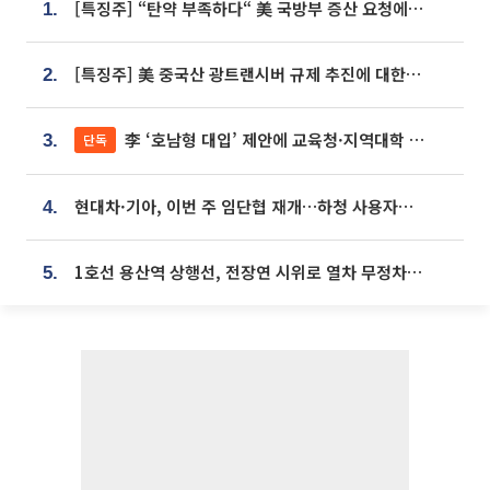
[특징주] “탄약 부족하다“ 美 국방부 증산 요청에⋯국내 방산주 급등세
1.
[특징주] 美 중국산 광트랜시버 규제 추진에 대한광통신 등 광통신株 강세
2.
李 ‘호남형 대입’ 제안에 교육청·지역대학 서·논술형 입시 연계 '착수'
단독
3.
현대차·기아, 이번 주 임단협 재개…하청 사용자성 재심도 ‘변수’
4.
1호선 용산역 상행선, 전장연 시위로 열차 무정차 운행
5.