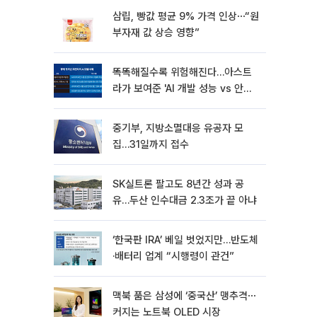
삼립, 빵값 평균 9% 가격 인상⋯“원
부자재 값 상승 영향”
똑똑해질수록 위험해진다…아스트
라가 보여준 'AI 개발 성능 vs 안전
딜레마'
중기부, 지방소멸대응 유공자 모
집…31일까지 접수
SK실트론 팔고도 8년간 성과 공
유…두산 인수대금 2.3조가 끝 아냐
‘한국판 IRA’ 베일 벗었지만…반도체
·배터리 업계 “시행령이 관건”
맥북 품은 삼성에 ‘중국산’ 맹추격⋯
커지는 노트북 OLED 시장