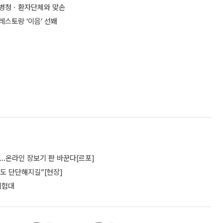
⋯질병청ㆍ환자단체와 맞손
레스토랑 ‘이음’ 선봬
’...온라인 장보기 판 바꾼다[르포]
파도 단단해지길”[현장]
 시험대