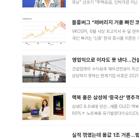
프닝” 선긋기 “주택공급, 인허가권 지닌
견을 수렴해 당정과 개편안에 대한 조율
블룸버그 “레버리지 거품 빠진 코
VKOSPI, 6월 사상 최고치서 두 달
국인 복귀는 ‘신중’ 한국 증시를 뒤흔
했다. 대규모 반대매매로 레버리지 투자
영업익으로 이자도 못 낸다…건설 
건설업계의 수익성과 재무건전성이 최근
감당하지 못하는 한계기업 비중은 2021
이낸싱(PF) 부담이 집중된 건축 부문의
경영
맥북 품은 삼성에 ‘중국산’ 맹추
삼성D 8.6세대 양산…애플 OLED 맥북
66%↑ 노트북용 유기발광다이오드(OL
운데 중국 BOE와 TCL CSOT도 생산
일 업계에 따르면 삼성
실적 꺾였는데 몸값 1조 거론…범