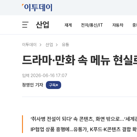
산업
재계
전자/통신/IT
자동차
중
이투데이
산업
유통
드라마·만화 속 메뉴 현실
입력 2026-06-16 17:07
정영인 기자
구독
‘취사병 전설이 되다’ 속 콘텐츠, 화면 밖으로…‘세계
IP협업 상품 흥행에...유통가, K푸드·K콘텐츠 결합 