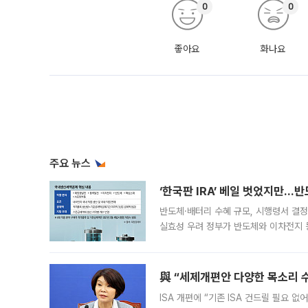
0
0
좋아요
화나요
주요 뉴스
‘한국판 IRA’ 베일 벗었지만…
반도체·배터리 수혜 규모, 시행령서 결정
실효성 우려 정부가 반도체와 이차전지 
법(IRA)’으로 불리는 국내생산세액공제
與 “세제개편안 다양한 목소리 
ISA 개편에 “기존 ISA 건드릴 필요 