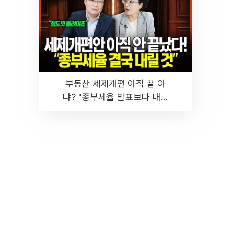
부동산 세제개편 아직 끝 아
냐? "종부세율 발표보다 내릴
것" 장기거주·양도세 전망 I 집
땅지성 I 김인만, 진미윤