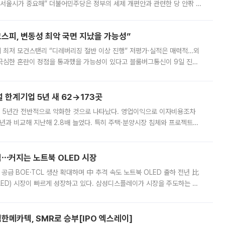
 서울시가 중요해” 더불어민주당은 정부의 세제 개편안과 관련한 당 안팎 의
에 나서겠다고 예고했다. 민주당은 8월 말 당정 조율을 거친 개편안이
스피, 변동성 최악 국면 지났을 가능성”
 만에 최저 모건스탠리 “디레버리징 절반 이상 진행” 저평가·실적은 매력적…외
든 극심한 혼란이 정점을 통과했을 가능성이 있다고 블룸버그통신이 9일 진단
가 상당 부분 정리된 데다 금융당국의 규제 강화로 고위험 상품 거래도 급감
한계기업 5년 새 62→173곳
 5년간 전반적으로 악화한 것으로 나타났다. 영업이익으로 이자비용조차
년과 비교해 지난해 2.8배 늘었다. 특히 주택·분양시장 침체와 프로젝트파
 악화가 두드러졌다. 9일 한국건설산업연구원은 ‘2025년 건설업 외감기업
격⋯커지는 노트북 OLED 시장
 공급 BOE·TCL 생산 확대하며 中 추격 속도 노트북 OLED 출하 전년 比
ED) 시장이 빠르게 성장하고 있다. 삼성디스플레이가 시장을 주도하는 가
 확대에 나서면서 노트북 OLED 시장을 둘러싼 경쟁이 치열해지고 있다. 9
한메카텍, SMR로 승부[IPO 엑스레이]