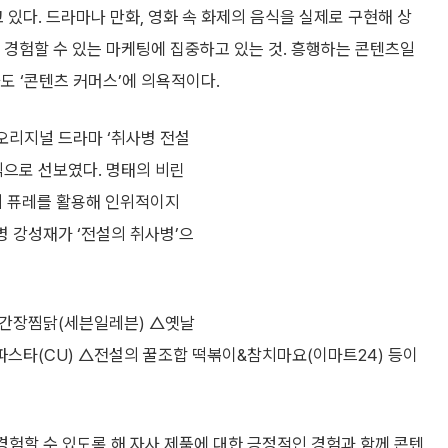
있다. 드라마나 만화, 영화 속 화제의 음식을 실제로 구현해 상
경험할 수 있는 마케팅에 집중하고 있는 것. 흥행하는 콘텐츠일
도 ‘콘텐츠 커머스’에 의욕적이다.
 오리지널 드라마 ‘취사병 전설
식으로 선보였다. 명태의 비린
시 퓨레를 활용해 인위적이지
병 강성재가 ‘전설의 취사병’으
한 간장찜닭(세븐일레븐) △옛날
파스타(CU) △전설의 꿀조합 떡볶이&참치마요(이마트24) 등이
경험할 수 있도록 해 자사 제품에 대한 긍정적인 경험과 함께 콘텐