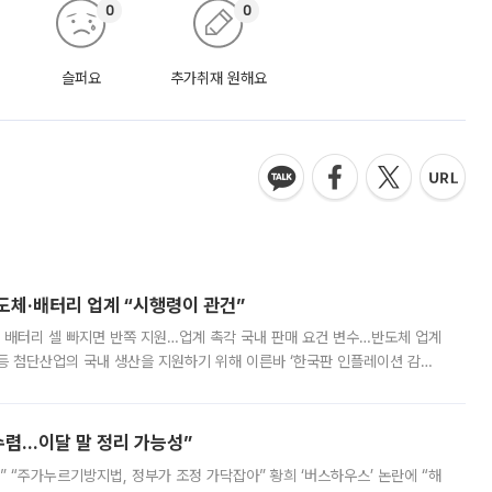
0
0
슬퍼요
추가취재 원해요
반도체·배터리 업계 “시행령이 관건”
 배터리 셀 빠지면 반쪽 지원…업계 촉각 국내 판매 요건 변수…반도체 업계
등 첨단산업의 국내 생산을 지원하기 위해 이른바 ‘한국판 인플레이션 감축
를 신설했지만, 업계에서는 세부 지원 대상에 따라 정책 효과가 크게 달라
수렴…이달 말 정리 가능성”
없어” “주가누르기방지법, 정부가 조정 가닥잡아” 황희 ‘버스하우스’ 논란에 “해