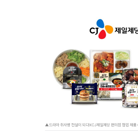
▲드라마 취사병 전설이 되다XCJ제일제당 편의점 협업 제품 