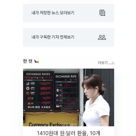
내가 저장한 뉴스 모아보기
내가 구독한 기자 전체보기
한 컷
1410원대 원·달러 환율, 10개