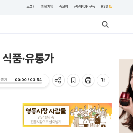
로그인
회원가입
속보창
신문/PDF 구독
RSS
는 식품·유통가
00:00 / 03:54
 듣기