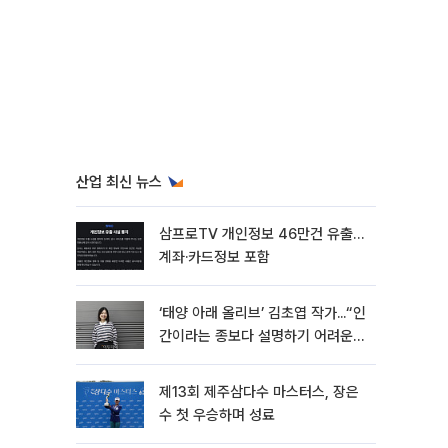
산업 최신 뉴스
삼프로TV 개인정보 46만건 유출…
계좌·카드정보 포함
‘태양 아래 올리브’ 김초엽 작가...“인
간이라는 종보다 설명하기 어려운
한 사람을 쓰고 싶었다”[문화人터
뷰]
제13회 제주삼다수 마스터스, 장은
수 첫 우승하며 성료