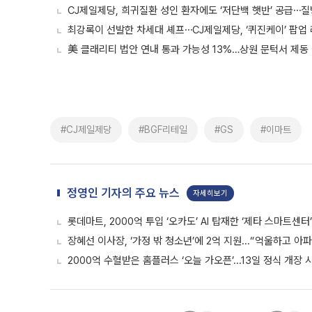
CJ제일제당, 희귀질환 성인 환자에도 ‘저단백 햇반’ 공급
최강록이 선발한 차세대 셰프⋯CJ제일제당, ‘퀴진케이’ 팝업 
美 클래리티 법안 연내 통과 가능성 13%…상원 문턱서 제동
#CJ제일제당
#BGF리테일
#GS
#이마트
정영인 기자의 주요 뉴스
자세히보기
롯데마트, 2000억 투입 ‘오카도’ AI 탑재한 ‘제타 스마트센터
장혜선 이사장, ‘가정 밖 청소년’에 2억 지원...“억울하고 아
2000억 수혈받은 홈플러스 ‘오늘 가오픈’...13일 정식 개장