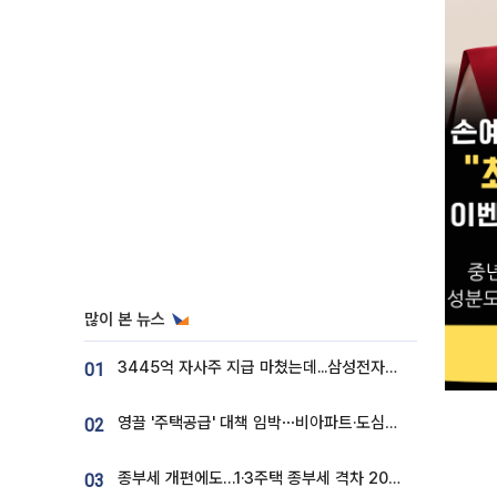
많이 본 뉴스
3445억 자사주 지급 마쳤는데...삼성전자 DX노조, 뒤늦은 '떼쓰기 집회'
01
영끌 '주택공급' 대책 임박⋯비아파트·도심복합까지 총동원
02
종부세 개편에도…1·3주택 종부세 격차 2028년부터 확대
03