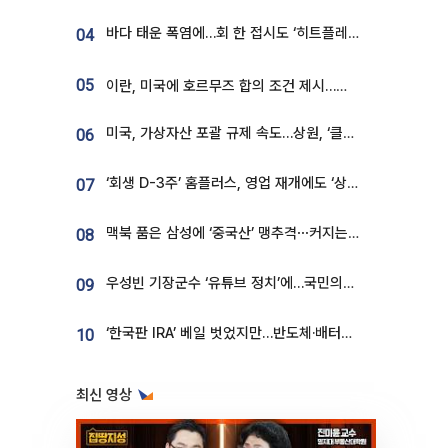
바다 태운 폭염에…회 한 접시도 ‘히트플레이션’
04
05
이란, 미국에 호르무즈 합의 조건 제시…美 “경기 아직 안 끝나” [종합]
미국, 가상자산 포괄 규제 속도…상원, ‘클래리티법’ 9월 절차투표 추진
06
‘회생 D-3주’ 홈플러스, 영업 재개에도 ‘상품 공급망’ 복구가 생존 관건
07
맥북 품은 삼성에 ‘중국산’ 맹추격⋯커지는 노트북 OLED 시장
08
우성빈 기장군수 ‘유튜브 정치’에…국민의힘 군의원들 집단 반발
09
‘한국판 IRA’ 베일 벗었지만…반도체·배터리 업계 “시행령이 관건”
10
최신 영상