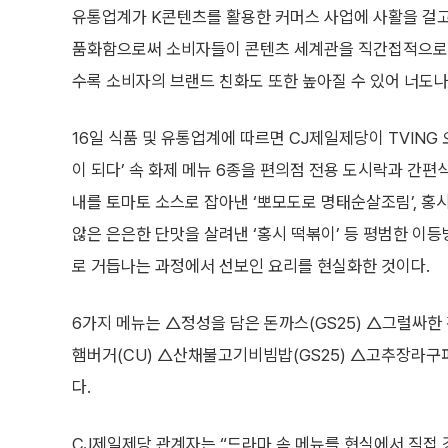
유통업계가 K콘텐츠를 활용한 커머스 사업에 사활을 걸고 
품화함으로써 소비자들이 콘텐츠 세계관을 직간접적으로 
수록 소비자의 브랜드 친화도 또한 높아질 수 있어 너도나
16일 식품 및 유통업계에 따르면 CJ제일제당이 TVING
이 되다’ 속 화제 메뉴 6종을 편의점 전용 도시락과 간편
내를 토마토 소스로 잡아낸 ‘뽀모도로 명태순살조림’, 홍
않은 은은한 단맛을 살려낸 ‘홍시 떡볶이’ 등 평범한 이등
로 거듭나는 과정에서 선보인 요리를 현실화한 것이다.
6가지 메뉴는 △정성을 담은 돈까스(GS25) △그럴싸
햄버거(CU) △산채불고기비빔밥(GS25) △고추장라구
다.
CJ제일제당 관계자는 “드라마 속 메뉴를 현실에서 직접 