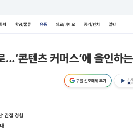
화학
항공/물류
유통
의료/바이오
중기/벤처
일반
로...‘콘텐츠 커머스’에 올인하
기사
구글 선호매체 추가
관’ 간접 경험
확대