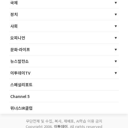
국제
정치
사회
오피니언
문화·라이프
뉴스발전소
이투데이TV
스페셜리포트
Channel 5
위너스IR클럽
무단전재 및 수집, 복사, 재배포, AI학습 이용 금지
Copyright 2006.
이투데이
. All rights reserved