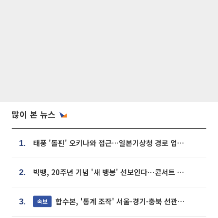
많이 본 뉴스
태풍 '돌핀' 오키나와 접근…일본기상청 경로 업데이트
1.
빅뱅, 20주년 기념 '새 뱅봉' 선보인다⋯콘서트 앞두고 팝업 개최
2.
합수본, '통계 조작' 서울·경기·충북 선관위 등 추가 압수수색
속보
3.