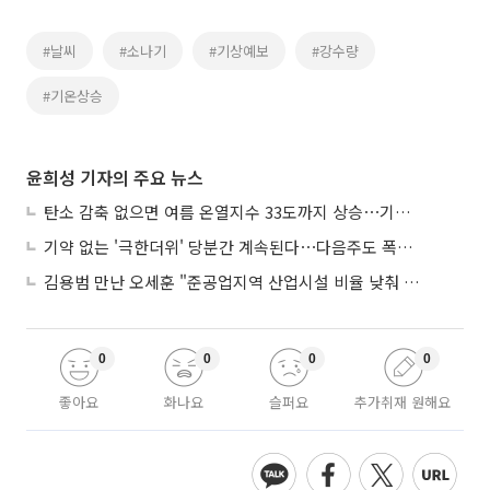
#날씨
#소나기
#기상예보
#강수량
#기온상승
윤희성 기자의 주요 뉴스
탄소 감축 없으면 여름 온열지수 33도까지 상승⋯기상청, 2100년 미래전망
기약 없는 '극한더위' 당분간 계속된다⋯다음주도 폭염·열대야 지속
김용범 만난 오세훈 "준공업지역 산업시설 비율 낮춰 공급 늘려야"
0
0
0
0
좋아요
화나요
슬퍼요
추가취재 원해요