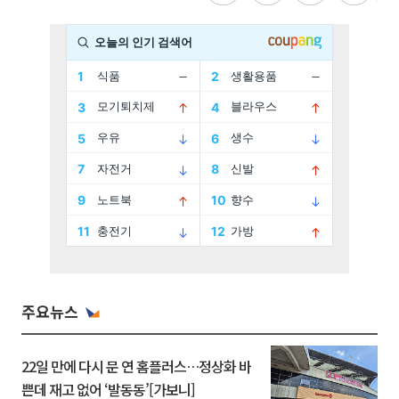
주요뉴스
22일 만에 다시 문 연 홈플러스…정상화 바
쁜데 재고 없어 ‘발동동’[가보니]