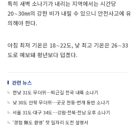
특히 새벽 소나기가 내리는 지역에서는 시간당
20∼30㎜의 강한 비가 내릴 수 있으니 안전사고에 유
의해야 한다.
아침 최저 기온은 18∼22도, 낮 최고 기온은 26∼33
도로 예보돼 평년보다 덥겠다.
관련 뉴스
한낮 31도 무더위⋯퇴근길 전국 내륙 소나기
낮 30도 안팎 무더위⋯곳곳 천둥·번개 동반 소나기
서울 31도·대구 34도⋯강원·전북·전남 오후 소나기
‘경험 無도 환영’ 첫 일자리 도전 설명서