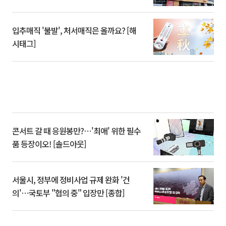
입추매직 '불발', 처서매직은 올까요? [해
시태그]
콘서트 갈 때 응원봉만?⋯'최애' 위한 필수
품 등장이오! [솔드아웃]
서울시, 정부에 정비사업 규제 완화 '건
의'⋯국토부 "협의 중" 입장만 [종합]