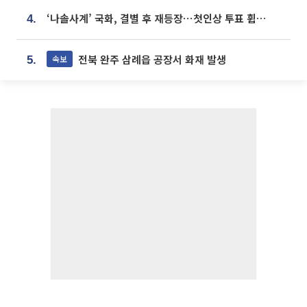
‘나솔사계’ 국화, 결별 후 재등장⋯첫인상 투표 휩쓸고 ‘인기녀’ 등극
4.
전북 완주 삼례읍 공장서 화재 발생
속보
5.