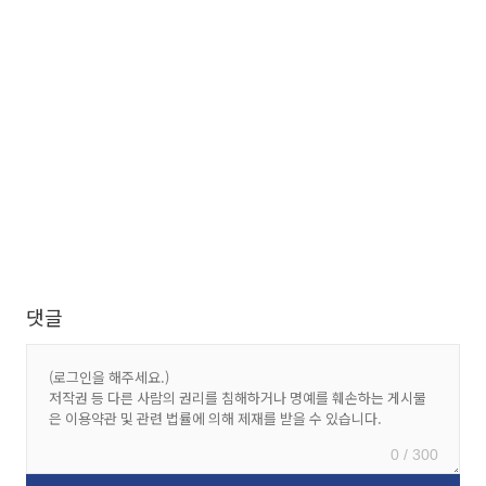
댓글
0 / 300