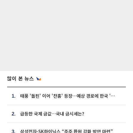
많이 본 뉴스
태풍 '돌핀' 이어 '찬홈' 등장…예상 경로에 한국 '한숨'
1.
급등한 국제 금값…국내 금시세는?
2.
삼성전자·SK하이닉스 “주주 환원 강화 방안 마련”
3.