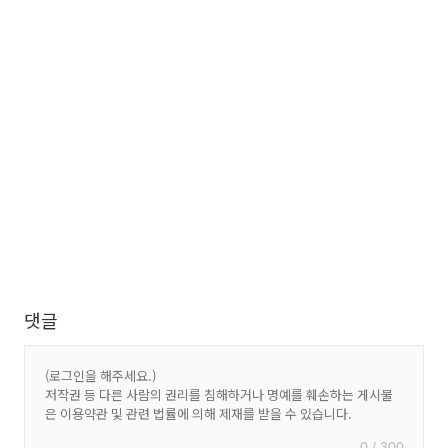
댓글
0 / 300