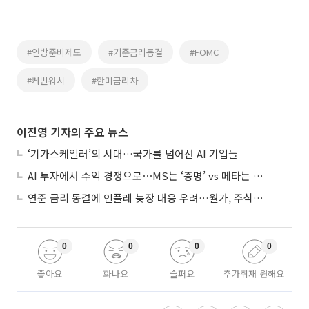
#연방준비제도
#기준금리동결
#FOMC
#케빈워시
#한미금리차
이진영 기자의 주요 뉴스
‘기가스케일러’의 시대…국가를 넘어선 AI 기업들
AI 투자에서 수익 경쟁으로⋯MS는 ‘증명’ vs 메타는 ‘숙제’
연준 금리 동결에 인플레 늦장 대응 우려…월가, 주식도 채권도 던졌다
0
0
0
0
좋아요
화나요
슬퍼요
추가취재 원해요