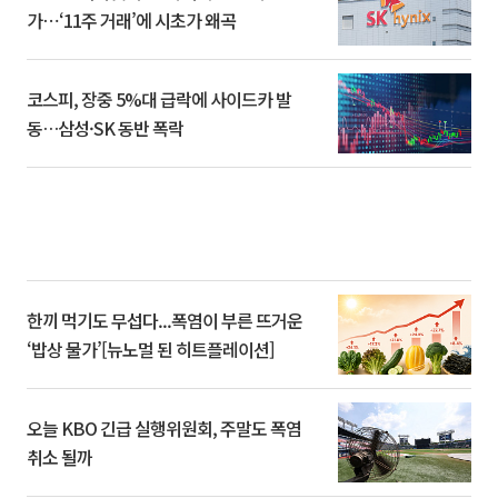
가⋯‘11주 거래’에 시초가 왜곡
코스피, 장중 5%대 급락에 사이드카 발
동…삼성·SK 동반 폭락
한끼 먹기도 무섭다...폭염이 부른 뜨거운
‘밥상 물가’[뉴노멀 된 히트플레이션]
오늘 KBO 긴급 실행위원회, 주말도 폭염
취소 될까