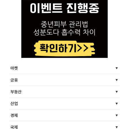
마켓
금융
부동산
산업
경제
국제