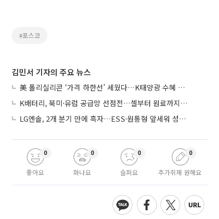
#포스코
김민서 기자의 주요 뉴스
美 폴리실리콘 ‘가격 하한선’ 세웠다…K태양광 수혜 기대
K배터리, 북미·유럽 공급망 선점전…셀부터 원료까지 현지화
LG엔솔, 2개 분기 만에 흑자…ESS·원통형 앞세워 성장 가속
0
0
0
0
좋아요
화나요
슬퍼요
추가취재 원해요