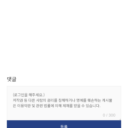
댓글
0 / 300