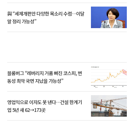
與 “세제개편안 다양한 목소리 수렴…이달
말 정리 가능성”
블룸버그 “레버리지 거품 빠진 코스피, 변
동성 최악 국면 지났을 가능성”
영업익으로 이자도 못 낸다…건설 한계기
업 5년 새 62→173곳