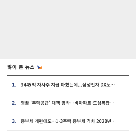
많이 본 뉴스
3445억 자사주 지급 마쳤는데...삼성전자 DX노조, 뒤늦은 '떼쓰기 집회'
1.
영끌 '주택공급' 대책 임박⋯비아파트·도심복합까지 총동원
2.
종부세 개편에도…1·3주택 종부세 격차 2028년부터 확대
3.