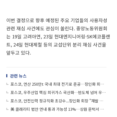
이번 결정으로 향후 예정된 주요 기업들의 사용자성
관련 재심 사건에도 관심이 쏠린다. 중앙노동위원회
는 19일 고려아연, 23일 현대엔지니어링·SK에코플랜
트, 24일 현대제철 등의 교섭단위 분리 재심 사건을
앞두고 있다.
관련 뉴스
포스코, 연산 250만t 국내 최대 전기로 준공…장인화 회장 “글로벌 시장 판도 바꿀 것”
포스코, 우주산업 핵심 희귀가스 국산화…반도체 넘어 우주로 간다
포스코, 안전인력 정규직화 초강수...장인화 회장 "재발 원천 차단"
美 클래리티 법안 연내 통과 가능성 13%…상원 문턱서 제동