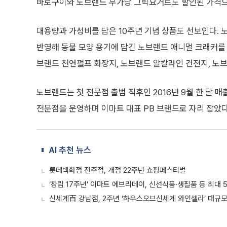
바로구이와 노브랜드 무가당 그릭요거트도 할인된 가격으
대용량과 가성비를 담은 10주년 기념 상품도 선보인다. 
반영해 동물 모양 용기에 담긴 노브랜드 애니멀 크래커를 
브랜드 천연펄프 화장지, 노브랜드 알칼라인 건전지, 노
노브랜드는 첫 전문점 출범 직후인 2016년 9월 한 달 매출
전문점을 운영하며 이마트 대표 PB 브랜드로 자리 잡았다
AI 추천 뉴스
롯데백화점 전주점, 개점 22주년 쇼핑페스티벌
‘창립 17주년’ 이마트 에브리데이, 신선식품·생필품 등 최대 
신세계百 강남점, 2주년 ‘하우스오브신세계 와인셀라’ 대규모