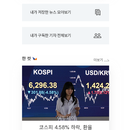
내가 저장한 뉴스 모아보기
내가 구독한 기자 전체보기
한 컷
코스피 4.58% 하락, 환율