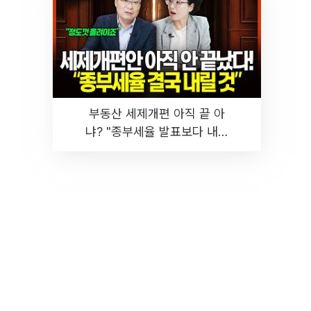
부동산 세제개편 아직 끝 아
냐? "종부세율 발표보다 내릴
것" 장기거주·양도세 전망 I 집
땅지성 I 김인만, 진미윤