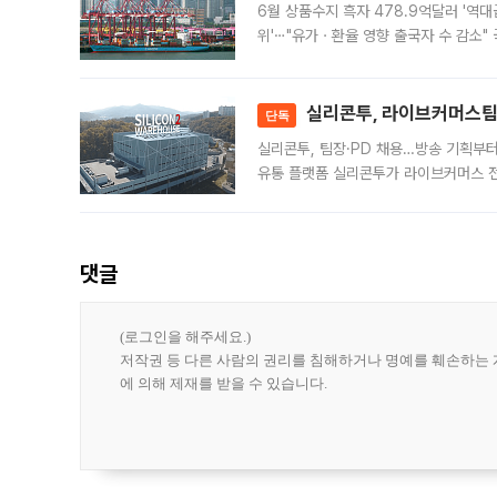
6월 상품수지 흑자 478.9억달러 '역대
위'⋯"유가ㆍ환율 영향 출국자 수 감소" 
급 수출 호조가 매달 이어지면서 6월 
대 기
실리콘투, 라이브커머스팀 
단독
실리콘투, 팀장·PD 채용…방송 기획부
유통 플랫폼 실리콘투가 라이브커머스 전
나섰다. 국내 화장품을 해외 유통망에 공
댓글