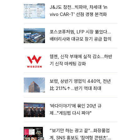
J&J도 참전…빅파마, 차세대 ‘in
vivo CAR-T’ 선점 경쟁 본격화
포스코퓨처엠, LFP 시장 뚫었다…
배터리사와 대규모 장기 공급 합의
웹젠, 신작 부재에 실적 감소…하반
기 신작 마케팅 강화
보령, 상반기 영업익 440억, 전년
比 21.1%↑…반기 역대 최대
'바다이야기'에 묶인 20년 규
제…"게임법 다시 짜야"
“보기만 하는 광고 끝“…화장품업
계, SNS 홍보도 ‘참여형 콘텐츠’로