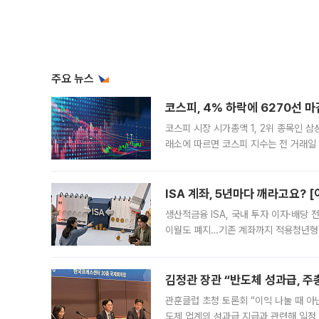
주요 뉴스
코스피, 4% 하락에 6270선 마
코스피 시장 시가총액 1, 2위 종목인 
래소에 따르면 코스피 지수는 전 거래일 대
1.81% 내린 6478.75에 출발한 코
다. 이날 오전
ISA 계좌, 5년마다 깨라고요? 
생산적금융 ISA, 국내 투자 이자·배당
이월도 폐지…기존 계좌까지 적용청년형 
는 5년마다 계좌를 해지하라는 건가요?”
편을
김정관 장관 “반도체 성과급, 
관훈클럽 초청 토론회 “이익 나눌 때 아
도체 업계의 성과급 지급과 관련해 일정