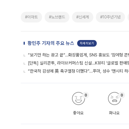
#이마트
#노브랜드
#신세계
#10주년기념
황민주 기자의 주요 뉴스
자세히보기
“보기만 하는 광고 끝“…화장품업계, SNS 홍보도 ‘참여형 콘
[단독] 실리콘투, 라이브커머스팀 신설…K뷰티 ‘글로벌 판매망
“한국적 감성에 英 축구열정 더했다”...푸마, 성수 ‘맨시티 하
0
0
좋아요
화나요