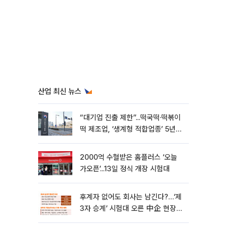
산업 최신 뉴스
“대기업 진출 제한”...떡국떡·떡볶이
떡 제조업, ‘생계형 적합업종’ 5년
연장
2000억 수혈받은 홈플러스 ‘오늘
가오픈’...13일 정식 개장 시험대
후계자 없어도 회사는 남긴다?…‘제
3자 승계’ 시험대 오른 中企 현장
[기업승계 대전환]