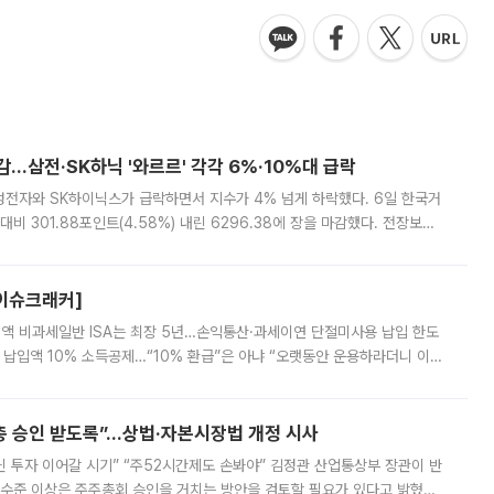
감…삼전·SK하닉 '와르르' 각각 6%·10%대 급락
삼성전자와 SK하이닉스가 급락하면서 지수가 4% 넘게 하락했다. 6일 한국거
비 301.88포인트(4.58%) 내린 6296.38에 장을 마감했다. 전장보다
스피는 장중 한때 6550.94까지 오르기도 했으나 6238.32까지 밀리기도 했
[이슈크래커]
 전액 비과세일반 ISA는 최장 5년…손익통산·과세이연 단절미사용 납입 한도
납입액 10% 소득공제…“10% 환급”은 아냐 “오랫동안 운용하라더니 이제
 ‘만능 절세 통장’으로 불리는 개인종합자산관리계좌(ISA)가 두 갈래로 개
주총 승인 받도록”…상법·자본시장법 개정 시사
닌 투자 이어갈 시기” “주52시간제도 손봐야” 김정관 산업통상부 장관이 반
 수준 이상은 주주총회 승인을 거치는 방안을 검토할 필요가 있다고 밝혔다.