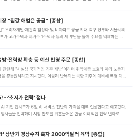
배구조와 주주권 강화 논의가 이어지는 가운데, 핵심 연구인력에 대한
 “집값 해법은 공급” [종합]
안” 우려재개발·재건축 활성화 및 비아파트 공급 확대 촉구 정부와 서울시의
정부가 고가주택과 비거주 1주택자 등의 세 부담을 높여 수요를 억제하는 카
키울 것이라며 세금이 아닌 공급이 근본적인 처방이라고 전면 반박했다.
방·전력망 확충 등 예산 반영 주문 [종합]
과 관련해 "사실상 국가적인 기후 재난"이라며 취약계층 보호와 야외 노동자
정력을 총동원하라고 지시했다. 아울러 반복되는 극한 기후에 대비해 폭염 대응
영하는 방안도 검토하라고 주문했다. 이 대통령은 이날 폭염·가뭄 대
예고⋯‘초저가 전략’ 접나
 AI 기업 딥시크가 6일 AI 서비스 전반의 가격을 대폭 인상한다고 예고했다.
 경쟁사들을 압박하며 시장 판도를 뒤흔들어온 만큼 이례적인 전략 변화로 평
 이날 공지를 통해 구체적인 인상 폭은 공개하지 않았지만 상당한 수
' 상반기 경상수지 흑자 2000억달러 육박 [종합]