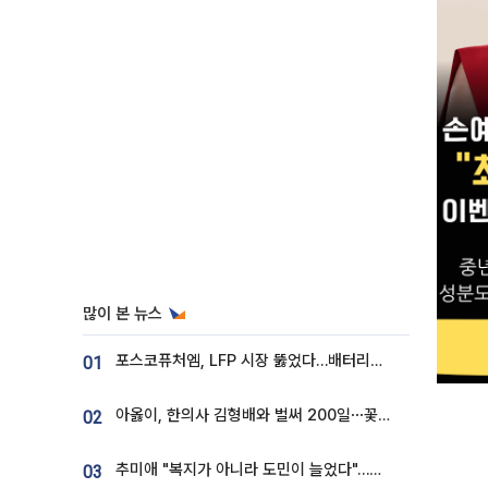
많이 본 뉴스
포스코퓨처엠, LFP 시장 뚫었다…배터리사와 대규모 장기 공급 합의
01
아옳이, 한의사 김형배와 벌써 200일⋯꽃다발 들고 "프러포즈 아냐"
02
추미애 "복지가 아니라 도민이 늘었다"…재정난 책임론 정면돌파
03