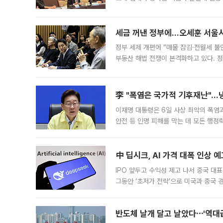
최근 상법·자본시장법 개정으로 기업 지
세금 꺼낸 정부에…오세훈 서울시장
정부 세제 개편에 “매물 잠김·전월세 불
부동산 해법 전쟁이 본격화하고 있다. 
드를 꺼내자 서울시는 전·월세 부담만 
李 "폭염은 국가적 기후재난"…냉
이재명 대통령은 6일 사상 최악의 폭염
안전 등 인명 피해를 막는 데 모든 행
인프라 확충 계획을 내년도 예산안에 반
中 딥시크, AI 가격 대폭 인상 
IPO 앞두고 수익성 제고 나서 중국 대표
그동안 ‘초저가 전략’으로 미국과 중국
가된다. 블룸버그통신에 따르면 딥시크는
반도체 날개 달고 날았다⋯'역대급