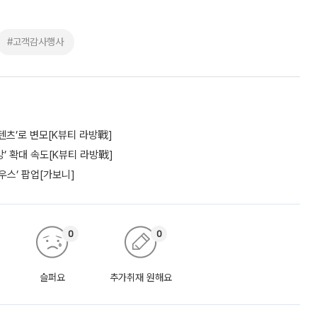
#고객감사행사
텐츠’로 변모[K뷰티 라방戰]
’ 확대 속도[K뷰티 라방戰]
우스’ 팝업[가보니]
0
0
슬퍼요
추가취재 원해요