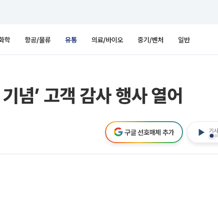
화학
항공/물류
유통
의료/바이오
중기/벤처
일반
 기념’ 고객 감사 행사 열어
기사
구글 선호매체 추가