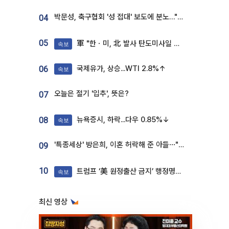
박문성, 축구협회 '성 접대' 보도에 분노…"다 말아먹으려고 작정했나"
04
05
軍 "한ㆍ미, 北 발사 탄도미사일 제원 정밀분석 중"
속보
국제유가, 상승...WTI 2.8%↑
06
속보
오늘은 절기 '입추', 뜻은?
07
뉴욕증시, 하락...다우 0.85%↓
08
속보
'특종세상' 방은희, 이혼 허락해 준 아들⋯"너무 잘 커줬다" 오열
09
10
트럼프 ‘美 원정출산 금지’ 행정명령 서명
속보
최신 영상