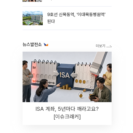
변모[K뷰티 라방戰]
9호선 신목동역, ‘이대목동병원역’
된다
뉴스발전소
ISA 계좌, 5년마다 깨라고요?
[이슈크래커]